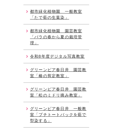
都市緑化植物園 一般教室
「たで藍の生葉染」
都市緑化植物園 園芸教室
「バラの春から夏の栽培管
理」
令和8年度デジタル写真教室
グリーンピア春日井 園芸教
室「椿の剪定教室」
グリーンピア春日井 園芸教
室「松のミドリ摘み教室」
グリーンピア春日井 一般教
室「プチトートバックを藍で
型染する」