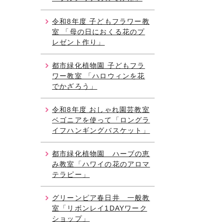
令和8年度 子どもフラワー教
室 「母の日におくる花のプ
レゼント作り」
都市緑化植物園 子どもフラ
ワー教室 「ハロウィンを花
でかざろう」
令和8年度 おしゃれ園芸教室
ベゴニアを使って「ロングラ
イフハンギングバスケット」
都市緑化植物園 ハーブの恵
み教室「ハワイの花のアロマ
テラピー」
グリーンピア春日井 一般教
室「リボンレイ1DAYワーク
ショップ」