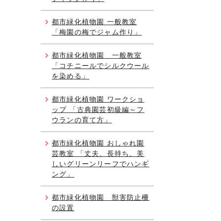
都市緑化植物園 一般教室
「梅園の梅でジャム作り」
都市緑化植物園 一般教室
「コチニールでシルクウール
を染める」
都市緑化植物園 ワークショ
ップ 「古典園芸初級編～フ
ウランの育て方」
都市緑化植物園 おしゃれ園
芸教室 「丈夫、長持ち、美
しいグリーンリーフでハンギ
ング」
都市緑化植物園 獣害防止柵
の設置