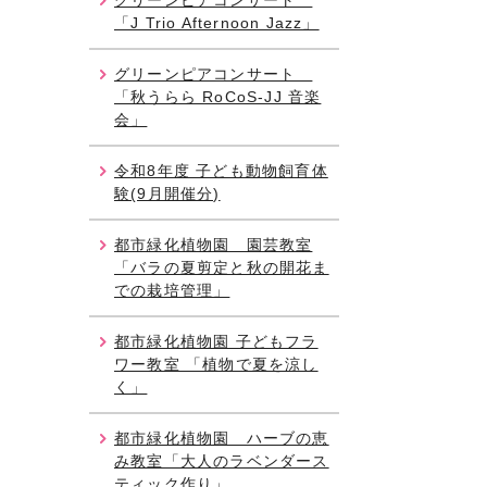
グリーンピアコンサート
「J Trio Afternoon Jazz」
グリーンピアコンサート
「秋うらら RoCoS-JJ 音楽
会」
令和8年度 子ども動物飼育体
験(9月開催分)
都市緑化植物園 園芸教室
「バラの夏剪定と秋の開花ま
での栽培管理」
都市緑化植物園 子どもフラ
ワー教室 「植物で夏を涼し
く」
都市緑化植物園 ハーブの恵
み教室「大人のラベンダース
ティック作り」