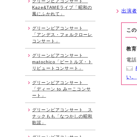
グリーンピアコンサート
Kaze&TAMEライブ「昭和の
出演者
風にふかれて」
グリーンピアコンサート
この
「アンデス・フォルクローレ
コンサート」
教育
グリーンピアコンサート
電話
matochico「ビートルズ・ト
リビュートコンサート」
い。
グリーンピアコンサート
「ディーン to みーこコンサ
ート」
グリーンピアコンサート ス
ナックもも「なつかしの昭和
歌謡」