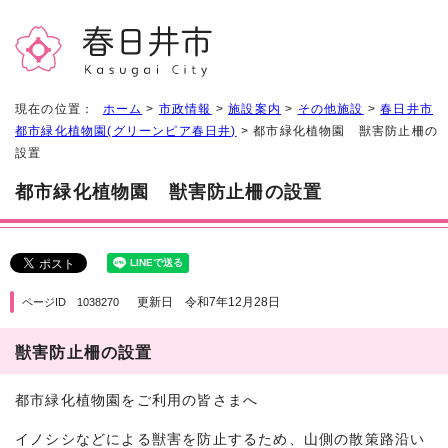
現在の位置：
ホーム
>
市政情報
>
施設案内
>
その他施設
>
春日井市
都市緑化植物園(グリーンピア春日井)
> 都市緑化植物園 獣害防止柵の
設置
都市緑化植物園 獣害防止柵の設置
更新日 令和7年12月28日
ページID 1038270
獣害防止柵の設置
都市緑化植物園をご利用の皆さまへ
イノシシなどによる獣害を防止するため、山側の散策路沿い