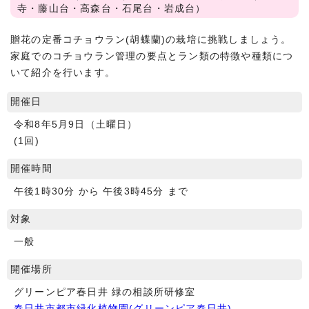
寺・藤山台・高森台・石尾台・岩成台）
贈花の定番コチョウラン(胡蝶蘭)の栽培に挑戦しましょう。
家庭でのコチョウラン管理の要点とラン類の特徴や種類につ
いて紹介を行います。
開催日
令和8年5月9日（土曜日）
(1回)
開催時間
午後1時30分 から 午後3時45分 まで
対象
一般
開催場所
グリーンピア春日井 緑の相談所研修室
春日井市都市緑化植物園(グリーンピア春日井)