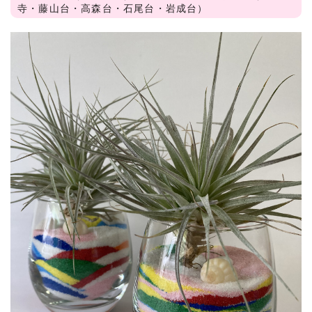
寺・藤山台・高森台・石尾台・岩成台）