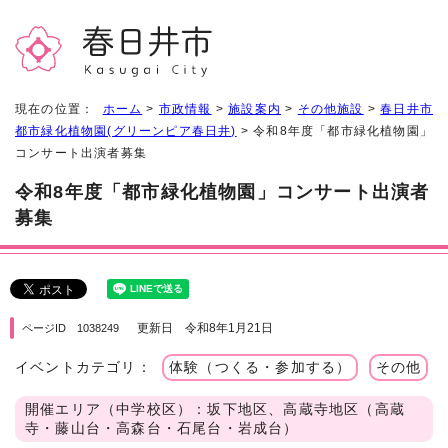
現在の位置：
ホーム
>
市政情報
>
施設案内
>
その他施設
>
春日井市
都市緑化植物園(グリーンピア春日井)
> 令和8年度「都市緑化植物園」
コンサート出演者募集
令和8年度「都市緑化植物園」コンサート出演者
募集
更新日 令和8年1月21日
ページID 1038249
イベントカテゴリ：
体験（つくる・参加する）
その他
開催エリア（中学校区）：坂下地区、高蔵寺地区（高蔵
寺・藤山台・高森台・石尾台・岩成台）