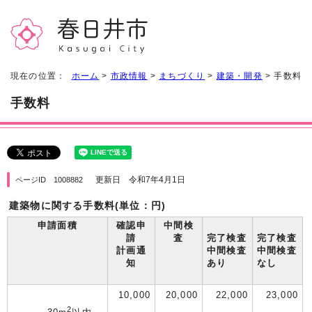
現在の位置：
ホーム
>
市政情報
>
まちづくり
>
建築・開発
> 手数料
手数料
更新日 令和7年4月1日
ページID 1008882
建築物に関する手数料(単位：円)
申請面積
確認申
中間検
請
査
完了検査
完了検査
計画通
中間検査
中間検査
知
あり
なし
10,000
20,000
22,000
23,000
2