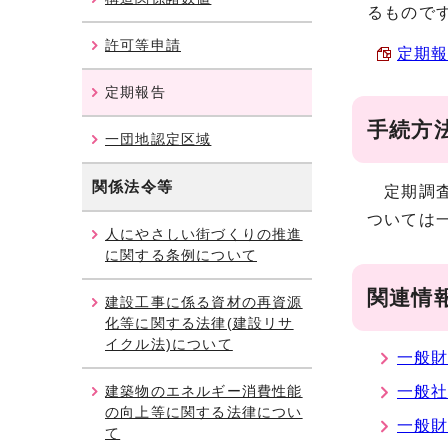
るもので
許可等申請
定期報
定期報告
手続方
一団地認定区域
関係法令等
定期調査
ついては
人にやさしい街づくりの推進
に関する条例について
関連情
建設工事に係る資材の再資源
化等に関する法律(建設リサ
イクル法)について
一般
建築物のエネルギー消費性能
一般
の向上等に関する法律につい
一般
て