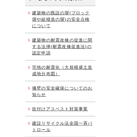
建築物の既設の塀(ブロック
塀や組積造の塀)の安全点検
について
建築物の耐震改修の促進に関
する法律(耐震改修促進法)の
認定申請
宅地の耐震化（大規模盛土造
成地分布図）
擁壁の安全確保についてのお
知らせ
吹付けアスベスト対策事業
建設リサイクル法全国一斉パ
トロール