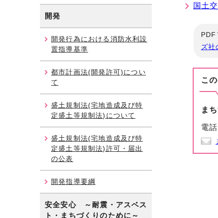
国土
開発
PD
開発行為における消防水利設
ズ社
置指導基準
都市計画法(開発許可)につい
この
て
盛土規制法(宅地造成及び特
まち
定盛土等規制法)について
電話
盛土規制法(宅地造成及び特
定盛土等規制法)許可・届出
の公表
開発指導要綱
安全安心 ～耐震・アスベス
ト・まちづくりのために～