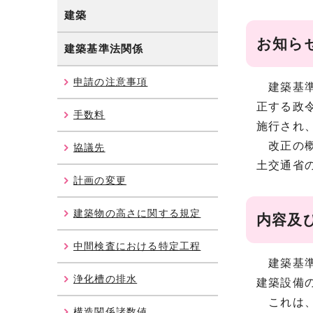
建築
お知ら
建築基準法関係
申請の注意事項
建築基準
正する政令
手数料
施行され
改正の概
協議先
土交通省
計画の変更
建築物の高さに関する規定
内容及
中間検査における特定工程
建築基準
浄化槽の排水
建築設備
これは、
構造関係諸数値