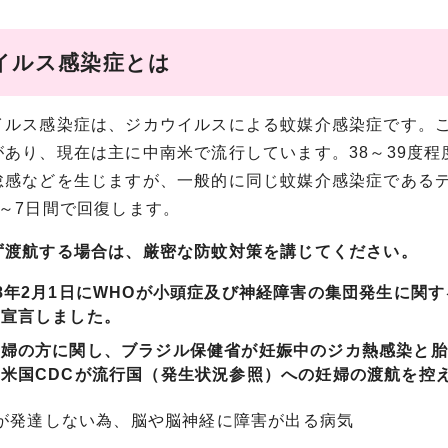
イルス感染症とは
ルス感染症は、ジカウイルスによる蚊媒介感染症です。こ
があり、現在は主に中南米で流行しています。38～39度
怠感などを生じますが、一般的に同じ蚊媒介感染症である
2～7日間で回復します。
ず渡航する場合は、厳密な防蚊対策を講じてください。
8年2月1日にWHOが小頭症及び神経障害の集団発生に関
を宣言しました。
妊婦の方に関し、ブラジル保健省が妊娠中のジカ熱感染と胎
米国CDCが流行国（発生状況参照）への妊婦の渡航を控
が発達しない為、脳や脳神経に障害が出る病気