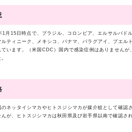
況
年1月15日時点で、ブラジル、コロンビア、エルサルバド
マルティニーク、メキシコ、パナマ、パラグアイ、プエルト
れています。（米国CDC）国内で感染症例はありませんが
た。
路
のネッタイシマカやヒトスジシマカが媒介蚊として確認さ
せんが、ヒトスジシマカは秋田県及び岩手県以南で確認さ