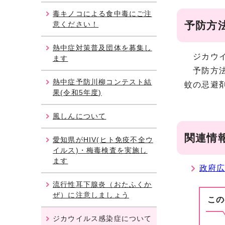
毒キノコによる食中毒にご注
予防方
意ください！
熱中症対策普及団体を募集し
ジカウイ
ます
予防方法
熱中症予防川柳コンテスト結
蚊の忌避
果(令和5年度)
風しんについて
関連情
愛知県がHIV(ヒト免疫不全ウ
イルス)・梅毒検査を実施し
ます
政府
流行性耳下腺炎（おたふくか
ぜ）に注意しましょう
この
ジカウイルス感染症について