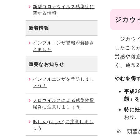
新型コロナウイルス感染症に
関する情報
ジカウ
新着情報
ジカウイ
インフルエンザ警報が解除さ
したこと
れました
労感や倦
重要なお知らせ
く、通常
やむを得
インフルエンザを予防しまし
ょう！
平成2
態」
ノロウイルスによる感染性胃
腸炎に注意しましょう
特に
おり、
麻しん(はしか)に注意しまし
ょう
※ 頭蓋