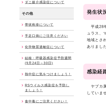
ダニ媒介感染症について
発生状
その他
帯状疱疹について
平成28
ュラス、
手足口病にご注意ください
地域とさ
ありまし
化学物質過敏症について
結核・呼吸器感染症予防週間
(9月24日～30日)
感染経
熱中症に気をつけましょう！
RSウイルス感染症を予防し
ヤブカ属
ましょう！
していま
食中毒にご注意ください！