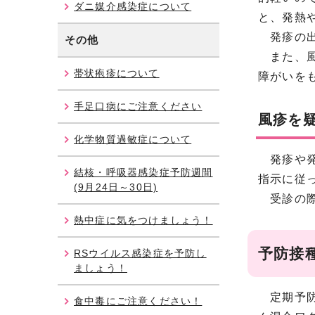
ダニ媒介感染症について
と、発熱
発疹の出
その他
また、風
帯状疱疹について
障がいを
手足口病にご注意ください
風疹を
化学物質過敏症について
発疹や発
結核・呼吸器感染症予防週間
指示に従
(9月24日～30日)
受診の際
熱中症に気をつけましょう！
予防接
RSウイルス感染症を予防し
ましょう！
定期予防
食中毒にご注意ください！