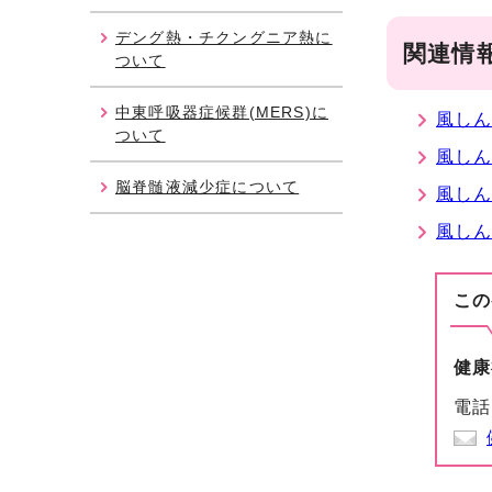
デング熱・チクングニア熱に
関連情
ついて
中東呼吸器症候群(MERS)に
風しん
ついて
風しん
脳脊髄液減少症について
風しん
風しん
この
健康
電話