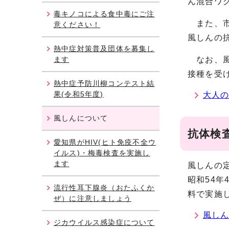
ん混合ワ
毒キノコによる食中毒にご注
また、市
意ください！
風しんの
熱中症対策普及団体を募集し
ます
なお、風
接種を受
熱中症予防川柳コンテスト結
果(令和5年度)
大人
風しんについて
抗体検
愛知県がHIV(ヒト免疫不全ウ
イルス)・梅毒検査を実施し
ます
風しんの
昭和54年
流行性耳下腺炎（おたふくか
料で実施
ぜ）に注意しましょう
風しん
ジカウイルス感染症について