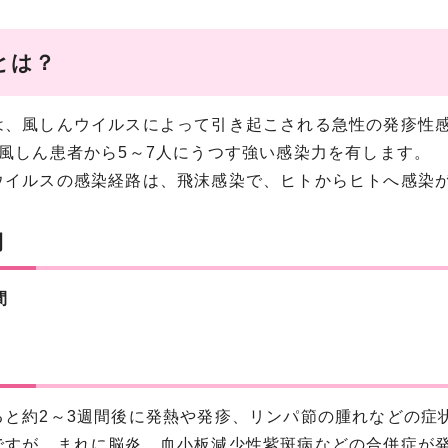
とは？
、風しんウイルスによって引き起こされる急性の発疹性感
の風しん患者から5～7人にうつす強い感染力を有します。
イルスの感染経路は、飛沫感染で、ヒトからヒトへ感染
間
間
と約2～3週間後に発熱や発疹、リンパ節の腫れなどの症
ですが、まれに脳炎、血小板減少性紫斑病などの合併症が