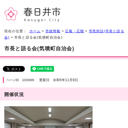
現在の位置：
ホーム
>
市政情報
>
広報・広聴
>
市民対話(市長と語る
会)
> 市長と語る会(気噴町自治会)
市長と語る会(気噴町自治会)
更新日 令和5年11月9日
ページID 1032699
開催状況