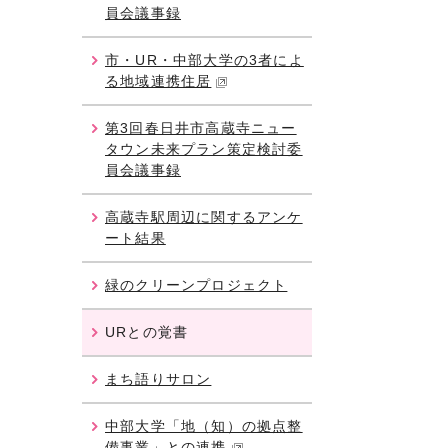
員会議事録
市・UR・中部大学の3者によ
る地域連携住居
第3回春日井市高蔵寺ニュー
タウン未来プラン策定検討委
員会議事録
高蔵寺駅周辺に関するアンケ
ート結果
緑のクリーンプロジェクト
URとの覚書
まち語りサロン
中部大学「地（知）の拠点整
備事業」との連携