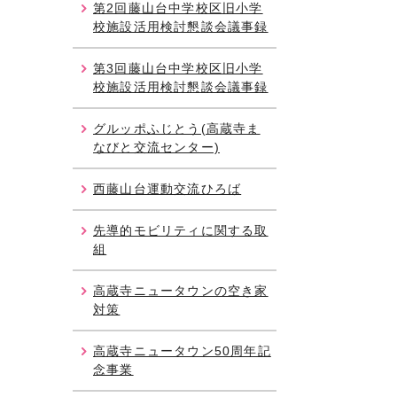
第2回藤山台中学校区旧小学
校施設活用検討懇談会議事録
第3回藤山台中学校区旧小学
校施設活用検討懇談会議事録
グルッポふじとう(高蔵寺ま
なびと交流センター)
西藤山台運動交流ひろば
先導的モビリティに関する取
組
高蔵寺ニュータウンの空き家
対策
高蔵寺ニュータウン50周年記
念事業