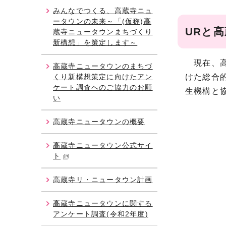
みんなでつくる、高蔵寺ニュ
ータウンの未来～「(仮称)高
URと
蔵寺ニュータウンまちづくり
新構想」を策定します～
現在、高
高蔵寺ニュータウンのまちづ
くり新構想策定に向けたアン
けた総合
ケート調査へのご協力のお願
生機構と協
い
高蔵寺ニュータウンの概要
高蔵寺ニュータウン公式サイ
ト
高蔵寺リ・ニュータウン計画
高蔵寺ニュータウンに関する
アンケート調査(令和2年度)