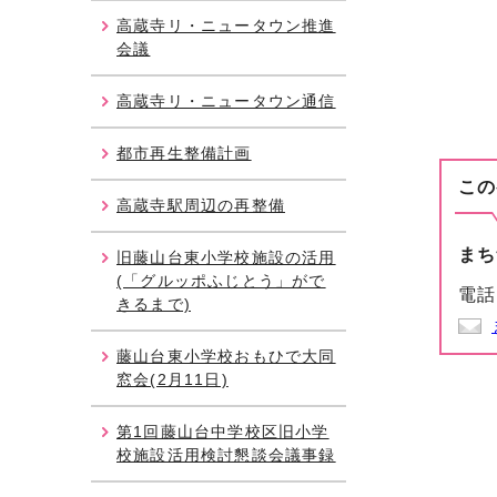
高蔵寺リ・ニュータウン推進
会議
高蔵寺リ・ニュータウン通信
都市再生整備計画
この
高蔵寺駅周辺の再整備
まち
旧藤山台東小学校施設の活用
(「グルッポふじとう」がで
電話
きるまで)
藤山台東小学校おもひで大同
窓会(2月11日)
第1回藤山台中学校区旧小学
校施設活用検討懇談会議事録