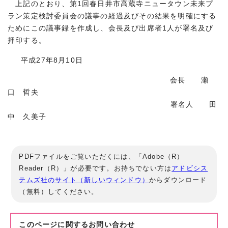
上記のとおり、第1回春日井市高蔵寺ニュータウン未来プ
ラン策定検討委員会の議事の経過及びその結果を明確にする
ためにこの議事録を作成し、会長及び出席者1人が署名及び
押印する。
平成27年8月10日
会長 瀬
口 哲夫
署名人 田
中 久美子
PDFファイルをご覧いただくには、「Adobe（R）
Reader（R）」が必要です。お持ちでない方は
アドビシス
テムズ社のサイト（新しいウィンドウ）
からダウンロード
（無料）してください。
このページに関する
お問い合わせ