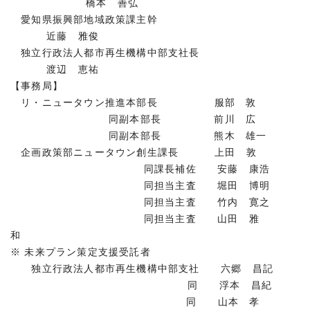
橋本 善弘
愛知県振興部地域政策課主幹
近藤 雅俊
独立行政法人都市再生機構中部支社長
渡辺 恵祐
【事務局】
リ・ニュータウン推進本部長 服部 敦
同副本部長 前川 広
同副本部長 熊木 雄一
企画政策部ニュータウン創生課長 上田 敦
同課長補佐 安藤 康浩
同担当主査 堀田 博明
同担当主査 竹内 寛之
同担当主査 山田 雅
和
※ 未来プラン策定支援受託者
独立行政法人都市再生機構中部支社 六郷 昌記
同 浮本 昌紀
同 山本 孝