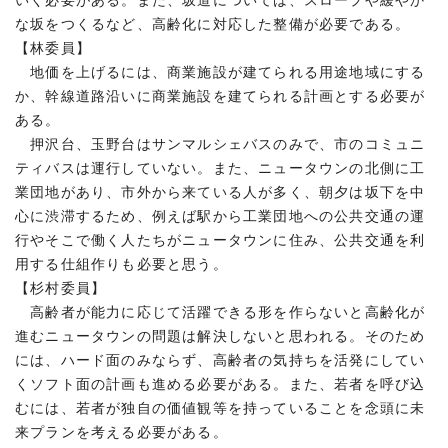
いく必要がある。また、坂道については、スロープや緩やか
な坂をつくるなど、高齢化に対応した整備が必要である。
【林委員】
地価を上げるには、商業施設が建てられる用途地域にする
か、幹線道路沿いに商業施設を建てられる計画とする必要が
ある。
押沢台、玉野台はサンマルシェバスのみで、市のコミュニ
ティバスは運行していない。また、ニュータウンの北側に工
業団地があり、市外から来ている人が多く、朝夕は坂下を中
心に渋滞するため、例えば駅から工業団地への公共交通の運
行やそこで働く人たちがニュータウンに住み、公共交通を利
用する仕組作りも必要と思う。
【杉村委員】
高齢者が能力に応じて活躍できる形を作らないと高齢化が
進むニュータウンの問題は解決しないと思われる。そのため
には、ハード面のみならず、高齢者の気持ちを活発にしてい
くソフト面の計画も進める必要がある。また、若者を呼び込
むには、若者が独自の価値観等を持っていることを念頭に未
来プランを考える必要がある。