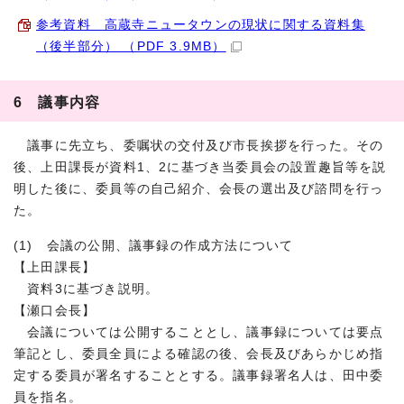
参考資料 高蔵寺ニュータウンの現状に関する資料集
（後半部分） （PDF 3.9MB）
6 議事内容
議事に先立ち、委嘱状の交付及び市長挨拶を行った。その
後、上田課長が資料1、2に基づき当委員会の設置趣旨等を説
明した後に、委員等の自己紹介、会長の選出及び諮問を行っ
た。
(1) 会議の公開、議事録の作成方法について
【上田課長】
資料3に基づき説明。
【瀬口会長】
会議については公開することとし、議事録については要点
筆記とし、委員全員による確認の後、会長及びあらかじめ指
定する委員が署名することとする。議事録署名人は、田中委
員を指名。