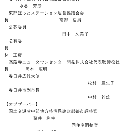
水谷 芳彦
東部ほっとステーション運営協議会会
長 南部 哲男
公募委員
田中 久美子
公募委
員
林 正彦
高蔵寺ニュータウンセンター開発株式会社代表取締役社
長 岡本 広明
春日井広報大使
松村 亜矢子
春日井市副市長
中村 幹雄
【オブザーバー】
国土交通省中部地方整備局建政部都市調整官
藤井 利幸
同住宅調整官