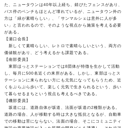
た、ニュータウンは40年以上経ち、錆びたフェンスがあり、
バス停のベンチもほとんど壊れているが、ニュータウン外の
方は「緑が素晴らしい」、「サンマルシェは意外に人が多
い」と言われるので、そのような視点から施策を考える必要
がある。
【瀬口会長】
新しくて素晴らしい、レトロで素晴らしいという、両方の
価値観があり、どう考えるかも課題である。
【南部委員】
東部ほっとステーションでは8団体が特徴を生かして活動
し、毎月に500名近くの来所がある。しかし、東部ほっとス
テーションに来られない方にも元気になってもらうため、近
くをぶらぶら歩いて、楽しく元気で生きられるという、歩い
て暮らせるまちという視点も考えるべきである。
【磯部委員】
坂道には、道路自体が坂道、法面が坂道の2種類がある。
道路の場合、人が移動する時は大きな抵抗となるが、自動車
での移動は苦にならない。法面の場合、そこにコミュニティ