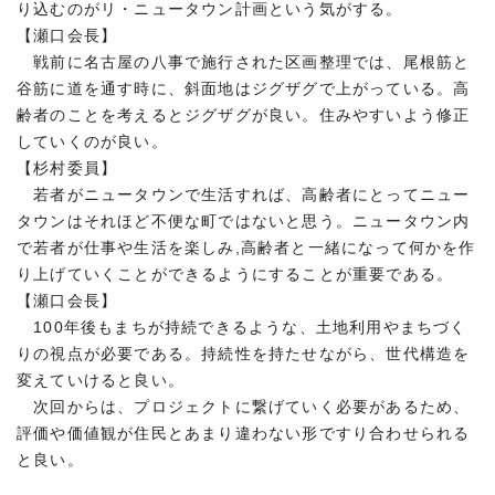
り込むのがリ・ニュータウン計画という気がする。
【瀬口会長】
戦前に名古屋の八事で施行された区画整理では、尾根筋と
谷筋に道を通す時に、斜面地はジグザグで上がっている。高
齢者のことを考えるとジグザグが良い。住みやすいよう修正
していくのが良い。
【杉村委員】
若者がニュータウンで生活すれば、高齢者にとってニュー
タウンはそれほど不便な町ではないと思う。ニュータウン内
で若者が仕事や生活を楽しみ,高齢者と一緒になって何かを作
り上げていくことができるようにすることが重要である。
【瀬口会長】
100年後もまちが持続できるような、土地利用やまちづく
りの視点が必要である。持続性を持たせながら、世代構造を
変えていけると良い。
次回からは、プロジェクトに繋げていく必要があるため、
評価や価値観が住民とあまり違わない形ですり合わせられる
と良い。