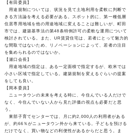
【有田委員】
用途規制については、状況を見て土地利用を柔軟に判断で
きる方法論を考える必要がある。スポット的に、第一種低層
住居専用地域を他の用途地域に変えることは難しいが、町田
市では、建築基準法の第48条特例許可の柔軟な運用について
検討されている。また、UR賃貸住宅は、若者にとって魅力的
な間取ではないため、リノベーションによって、若者の注目
を集められるのではないか。
【瀬口会長】
用途地域の指定は、ある一定面積で指定するが、欧米では
小さい区域で指定している。建築規制を変えるぐらいの提案
をしても良い。
【岡本委員】
ニュータウンの未来を考える時に、今住んでいる人だけで
なく、今住んでいない人から見た評価の視点も必要だと思
う。
東部子育てセンターでは、月に約2,000人の利用者がある
が、約66％がニュータウン外から来ている。子どもを預ける
だけでなく、買い物などの利便性があるからだと思う。ま