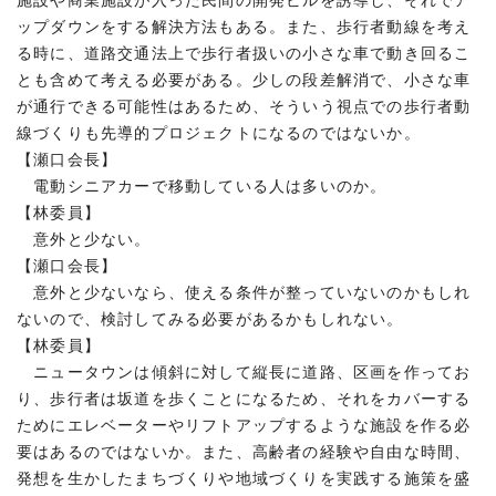
施設や商業施設が入った民間の開発ビルを誘導し、それでア
ップダウンをする解決方法もある。また、歩行者動線を考え
る時に、道路交通法上で歩行者扱いの小さな車で動き回るこ
とも含めて考える必要がある。少しの段差解消で、小さな車
が通行できる可能性はあるため、そういう視点での歩行者動
線づくりも先導的プロジェクトになるのではないか。
【瀬口会長】
電動シニアカーで移動している人は多いのか。
【林委員】
意外と少ない。
【瀬口会長】
意外と少ないなら、使える条件が整っていないのかもしれ
ないので、検討してみる必要があるかもしれない。
【林委員】
ニュータウンは傾斜に対して縦長に道路、区画を作ってお
り、歩行者は坂道を歩くことになるため、それをカバーする
ためにエレベーターやリフトアップするような施設を作る必
要はあるのではないか。また、高齢者の経験や自由な時間、
発想を生かしたまちづくりや地域づくりを実践する施策を盛