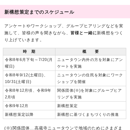
新構想策定までのスケジュール
アンケートやワークショップ、グループヒアリングなどを実
施して、皆様の声を聞きながら、
皆様と一緒に
新構想をつく
り上げていきます。
時 期
概 要
令和8年6月下旬～7/20(月
ニュータウン内外の方を対象にアン
曜日)
ケートを実施
令和8年9/12(土曜日)、
ニュータウンの住民を対象にワーク
10/31(土曜日)
ショップを開催
令和8年12月頃、令和9年
関係団体(※)を対象にグループヒア
2月頃
リングを実施
令和9年12月
新構想策定
新構想策定以降
新構想に基づくまちづくりの推進
(※)関係団体…高蔵寺ニュータウンで地域のためにさまざま