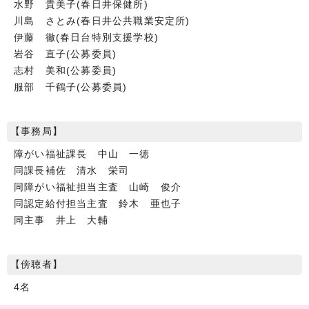
水野 貴美子(春日井保健所)
川島 さとみ(春日井公共職業安定所)
伊藤 徹(春日台特別支援学校)
岩谷 直子(公募委員)
志村 美和(公募委員)
服部 千鶴子(公募委員)
【事務局】
障がい福祉課長 中山 一徳
同課長補佐 清水 栄司
同障がい福祉担当主査 山崎 俊介
同認定給付担当主査 鈴木 亜也子
同主事 井上 大輔
【傍聴者】
4名