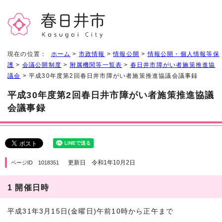
現在の位置：
ホーム
>
市政情報
>
情報公開
>
情報公開・個人情報等保
護
>
会議公開制度
>
附属機関等一覧表
>
春日井市障がい者施策推進協
議会
> 平成30年度第2回春日井市障がい者施策推進協議会議事録
平成30年度第2回春日井市障がい者施策推進協議
会議事録
更新日 令和1年10月2日
ページID 1018351
1 開催日時
平成31年3月15日(金曜日)午前10時から正午まで