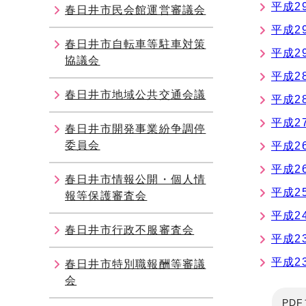
平成2
春日井市民会館運営審議会
平成2
春日井市自転車等駐車対策
平成2
協議会
平成2
春日井市地域公共交通会議
平成2
平成2
春日井市開発事業紛争調停
委員会
平成2
平成2
春日井市情報公開・個人情
平成2
報等保護審査会
平成2
春日井市行政不服審査会
平成2
平成2
春日井市特別職報酬等審議
会
PD