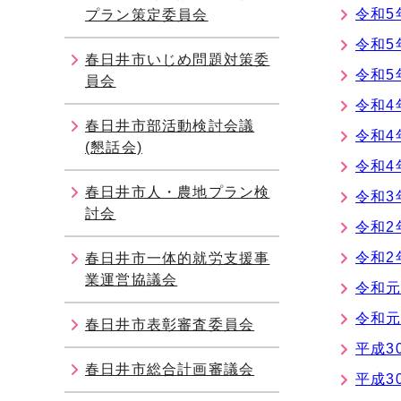
令和5
プラン策定委員会
令和5
春日井市いじめ問題対策委
令和5
員会
令和4
春日井市部活動検討会議
令和4
(懇話会)
令和4
春日井市人・農地プラン検
令和3
討会
令和2
令和2
春日井市一体的就労支援事
業運営協議会
令和元
令和元
春日井市表彰審査委員会
平成3
春日井市総合計画審議会
平成3