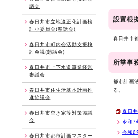
議会
設置根
春日井市立地適正化計画検
討小委員会(懇話会)
春日井市
春日井市町内会活動支援検
討会議(懇話会)
所掌事
春日井市上下水道事業経営
審議会
都市計画
春日井市住生活基本計画推
る。
進協議会
春日井
春日井市空き家等対策協議
会
令和7
令和6
春日井市都市計画マスター