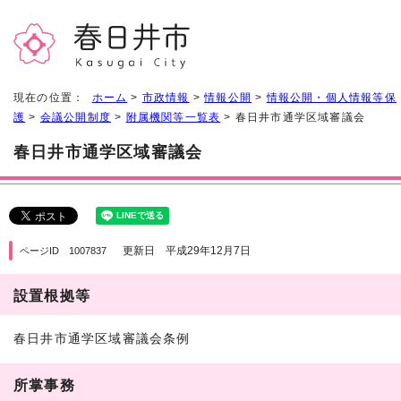
現在の位置：
ホーム
>
市政情報
>
情報公開
>
情報公開・個人情報等保
護
>
会議公開制度
>
附属機関等一覧表
> 春日井市通学区域審議会
春日井市通学区域審議会
更新日 平成29年12月7日
ページID 1007837
設置根拠等
春日井市通学区域審議会条例
所掌事務