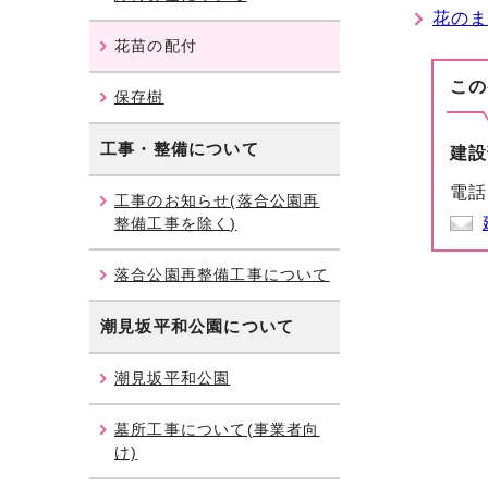
花の
花苗の配付
この
保存樹
工事・整備について
建設
電話
工事のお知らせ(落合公園再
整備工事を除く)
落合公園再整備工事について
潮見坂平和公園
について
潮見坂平和公園
墓所工事について(事業者向
け)