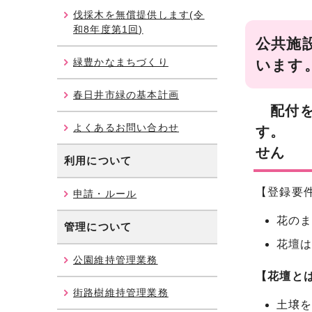
伐採木を無償提供します(令
和8年度第1回)
公共施
緑豊かなまちづくり
春日井市緑の基本計画
配付を
よくあるお問い合わせ
す
利用について
【登録要
申請・ルール
花の
管理について
花壇
公園維持管理業務
【花壇と
街路樹維持管理業務
土壌