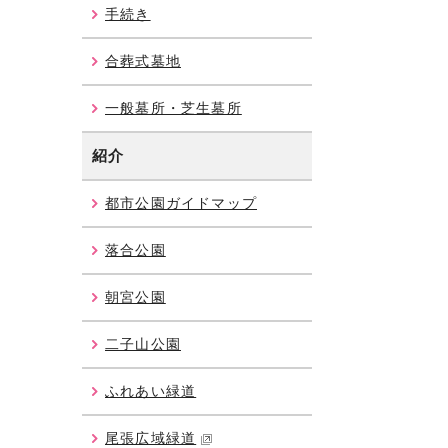
手続き
合葬式墓地
一般墓所・芝生墓所
紹介
都市公園ガイドマップ
落合公園
朝宮公園
二子山公園
ふれあい緑道
尾張広域緑道