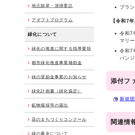
地元除草・清掃委託
プラ
アダプトプログラム
【令和7
令和7
緑化について
マリー
緑化の推進に関する指導要領
令和7
パンジ
都市緑化推進事業補助金
緑の奨励金事業のお知らせ
添付フ
緑化計画書（緑化協定）
新規団
鉱物掘採等の届出
花のまちづくりコンクール
関連情
緑の募金について