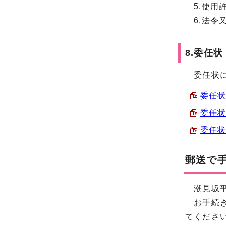
5.使用
6.法令
8.委任状
委任状に
委任状
委任状
委任状
郵送で
潮見坂平
お手続き
てくださ