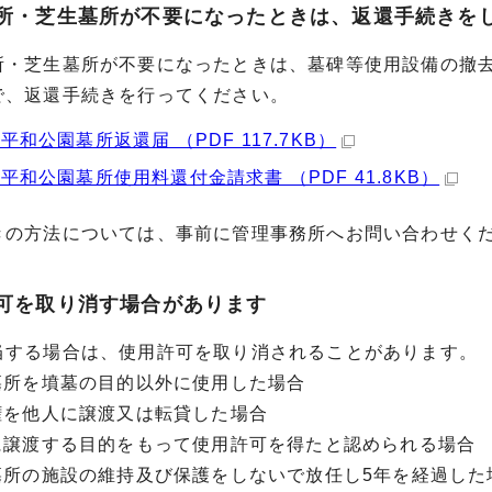
墓所・芝生墓所が不要になったときは、返還手続きを
・芝生墓所が不要になったときは、墓碑等使用設備の撤去
で、返還手続きを行ってください。
平和公園墓所返還届 （PDF 117.7KB）
平和公園墓所使用料還付金請求書 （PDF 41.8KB）
の方法については、事前に管理事務所へお問い合わせく
許可を取り消す場合があります
する場合は、使用許可を取り消されることがあります。
墓所を墳墓の目的以外に使用した場合
権を他人に譲渡又は転貸した場合
に譲渡する目的をもって使用許可を得たと認められる場合
墓所の施設の維持及び保護をしないで放任し5年を経過した