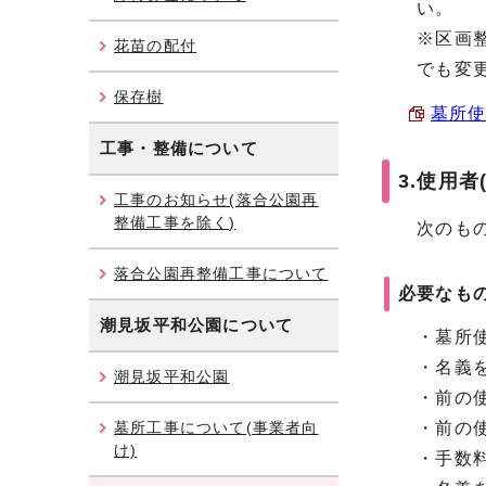
い。
※区画整
花苗の配付
でも変更
保存樹
墓所使
工事・整備について
3.使用
工事のお知らせ(落合公園再
整備工事を除く)
次のもの
落合公園再整備工事について
必要なも
潮見坂平和公園
について
・墓所使
・名義を
潮見坂平和公園
・前の使
墓所工事について(事業者向
・前の使
け)
・手数料