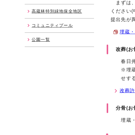
まずは、
ください
高蔵林特別緑地保全地区
提出先が
コミュニティプール
埋蔵・
公園一覧
改葬(お
春日井市
※埋蔵・収
せするか
改葬
分骨(お
埋蔵・収