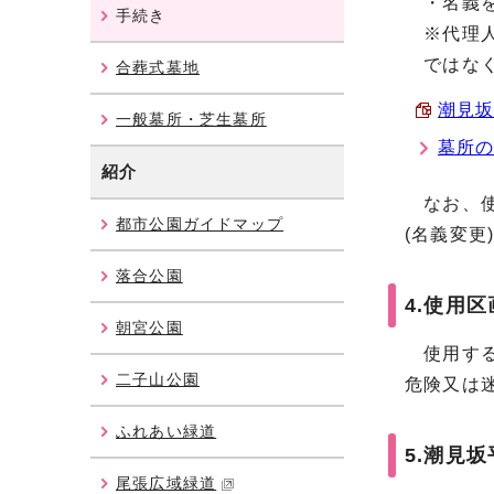
・名義を
手続き
※代理人
ではなく
合葬式墓地
潮見坂
一般墓所・芝生墓所
墓所
紹介
なお、使
都市公園ガイドマップ
(名義変更
落合公園
4.使用
朝宮公園
使用する
二子山公園
危険又は
ふれあい緑道
5.潮見
尾張広域緑道