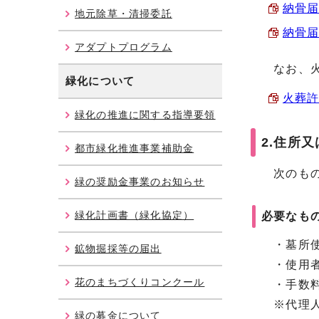
納骨届
地元除草・清掃委託
納骨届(
アダプトプログラム
なお、火
緑化について
火葬許
緑化の推進に関する指導要領
2.住所
都市緑化推進事業補助金
次のもの
緑の奨励金事業のお知らせ
緑化計画書（緑化協定）
必要なも
・墓所使
鉱物掘採等の届出
・使用者
花のまちづくりコンクール
・手数料
※代理人
緑の募金について