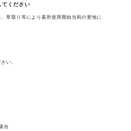
してください
、草取り等により墓所使用開始当初の更地に
ださい。
場合