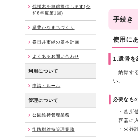
伐採木を無償提供します(令
和8年度第1回)
手続き
緑豊かなまちづくり
使用に
春日井市緑の基本計画
よくあるお問い合わせ
1.遺骨
利用について
納骨する
い。
申請・ルール
必要なも
管理について
・墓所使
公園維持管理業務
容器に入
・火葬許
街路樹維持管理業務