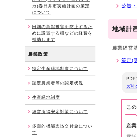
公告・
カ)春日井市実施計画の策定
について
田畑の鳥獣被害を防止するた
地域計
めに設置する柵などの経費を
補助します
農業経営
農業政策
策定(
特定生産緑地制度について
PD
認定農業者等の認定状況
ズ社
生産緑地制度
この
経営所得安定対策について
産業
多面的機能支払交付金につい
て
電話