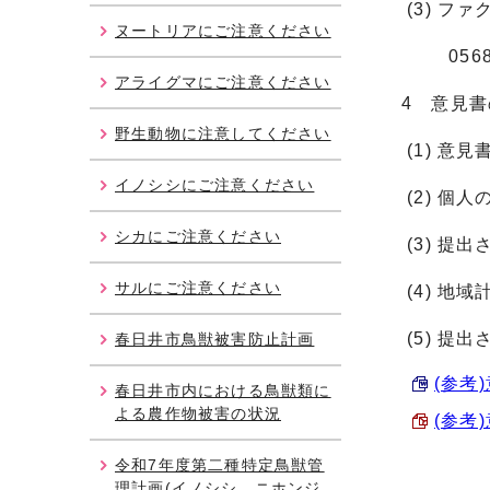
(3) フ
ヌートリアにご注意ください
0568-8
アライグマにご注意ください
4 意見
野生動物に注意してください
(1) 意
イノシシにご注意ください
(2) 
シカにご注意ください
(3) 提
サルにご注意ください
(4) 地
(5) 
春日井市鳥獣被害防止計画
(参考)
春日井市内における鳥獣類に
よる農作物被害の状況
(参考)
令和7年度第二種特定鳥獣管
理計画(イノシシ、ニホンジ