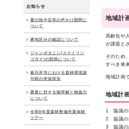
お知らせ
地域計
夏の熱中症等の声かけ期間に
ついて
高齢化や
農地区分の確認について
が課題と
ジャンボタニシ(スクミリン
そのため
ゴガイ)の防除について
すべき将
春日井市における森林環境譲
地域計画
与税の使途状況
農業に対する御理解と御協力
地域計
について
1 協議
令和8年度森林整備作業体験
ツアー
2 協議
3 協議