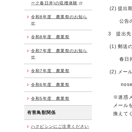
ーク春日井)の収穫体験
(2) 提出
令和8年度 農業祭のお知ら
公告の日
せ
3 提出先
令和8年度 農業祭
(1) 郵送
令和7年度 農業祭のお知ら
せ
春日井市
令和7年度 農業祭
(2) メ
nose_atm
令和6年度 農業祭
※迷惑メー
令和5年度 農業祭
メールをお
有害鳥獣関係
換えてく
ハクビシンにご注意ください