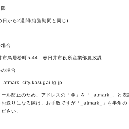
期限
から2週間(縦覧期間と同じ)
の場合
鳥居松町5-44 春日井市役所産業部農政課
ールの場合
ark_city.kasugai.lg.jp
ル防止のため、アドレスの「＠」を「_atmark_」と
送りになる際は、お手数ですが「_atmark_」を半角
ださい。