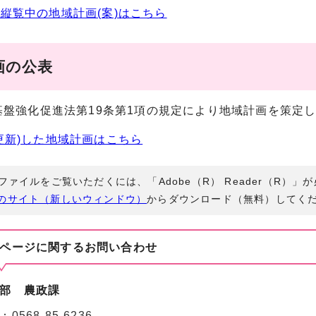
縦覧中の地域計画(案)はこちら
画の公表
基盤強化促進法第19条第1項の規定により地域計画を策定
更新)した地域計画はこちら
Fファイルをご覧いただくには、「Adobe（R） Reader（R）
のサイト（新しいウィンドウ）
からダウンロード（無料）してく
ページに関する
お問い合わせ
部 農政課
：
0568-85-6236