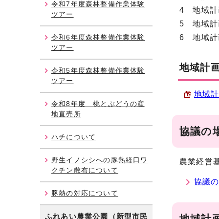
令和7年度森林整備作業体験
4 地域
ツアー
5 地域
令和6年度森林整備作業体験
6 地域
ツアー
地域計
令和5年度森林整備作業体験
ツアー
地域計
令和8年度 桃とぶどうの産
地直売所
協議の
ハチについて
野生イノシシへの豚熱経口ワ
農業経営
クチン散布について
協議
豚熱の対応について
ふれあい農業公園（新型市民
地域計画