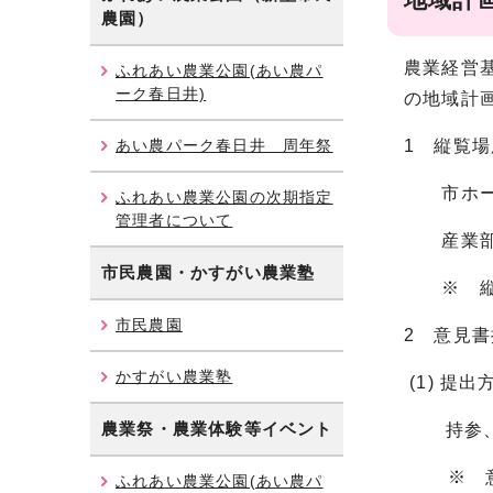
農園）
農業経営
ふれあい農業公園(あい農パ
ーク春日井)
の地域計
あい農パーク春日井 周年祭
1 縦覧場
市ホーム
ふれあい農業公園の次期指定
管理者について
産業部
市民農園・かすがい農業塾
※ 縦覧
市民農園
2 意見
かすがい農業塾
(1) 提出
農業祭・農業体験等イベント
持参、郵
※ 意見
ふれあい農業公園(あい農パ