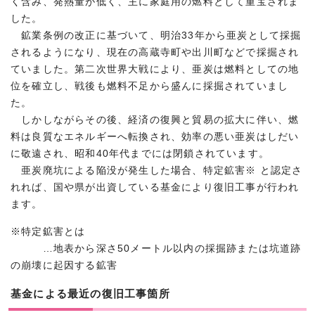
く含み、発熱量が低く、主に家庭用の燃料として重宝されま
した。
鉱業条例の改正に基づいて、明治33年から亜炭として採掘
されるようになり、現在の高蔵寺町や出川町などで採掘され
ていました。第二次世界大戦により、亜炭は燃料としての地
位を確立し、戦後も燃料不足から盛んに採掘されていまし
た。
しかしながらその後、経済の復興と貿易の拡大に伴い、燃
料は良質なエネルギーへ転換され、効率の悪い亜炭はしだい
に敬遠され、昭和40年代までには閉鎖されています。
亜炭廃坑による陥没が発生した場合、特定鉱害※ と認定さ
れれば、国や県が出資している基金により復旧工事が行われ
ます。
※特定鉱害とは
…地表から深さ50メートル以内の採掘跡または坑道跡
の崩壊に起因する鉱害
基金による最近の復旧工事箇所