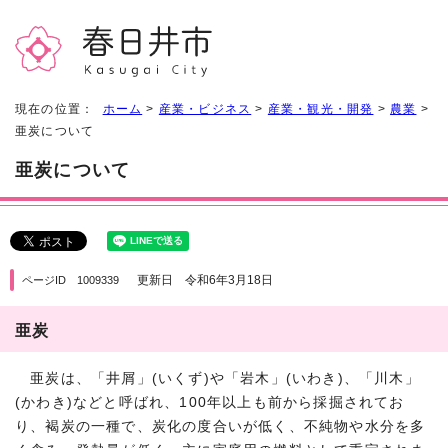
現在の位置：
ホーム
>
産業・ビジネス
>
産業・観光・開発
>
農業
>
亜炭について
亜炭について
更新日 令和6年3月18日
ページID 1009339
亜炭
亜炭は、「井屑」(いくず)や「岩木」(いわき)、「川木」
(かわき)などと呼ばれ、100年以上も前から採掘されてお
り、褐炭の一種で、炭化の度合いが低く、不純物や水分を多