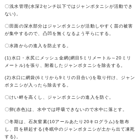
〇浅水管理(水深2センチ以下ではジャンボタニシが活動でき
ない)。
〇田面の深水部分はジャンボタニシが活動しやすく苗の被害
が集中するので、凸凹を無くなるよう平らにする。
〇水路からの進入を防止する。
(1)水口・水尻にメッシュ金網(網目5ミリメートル～20ミリ
メートル)を張り、附着したジャンボタニシを除去する。
(2)水口に網袋(6ミリから9ミリの目合い)を取り付け、ジャン
ボタニシが入ったら除去する。
〇けい畔を高くし、ジャンボタニシの進入を防ぐ。
〇卵(赤色)は、水中では呼吸できないので水中に落とす。
〇冬期は、石灰窒素(10アールあたり20キログラム)を散布
し、田を耕起する(冬眠中のジャンボタニシが土から出て凍死
する)。