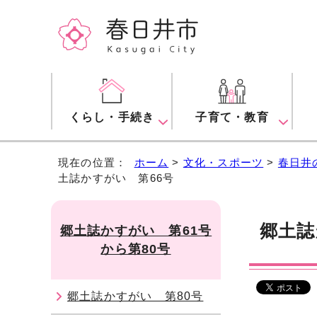
くらし・手続き
子育て・教育
現在の位置：
ホーム
>
文化・スポーツ
>
春日井
土誌かすがい 第66号
郷土誌
郷土誌かすがい 第61号
から第80号
郷土誌かすがい 第80号