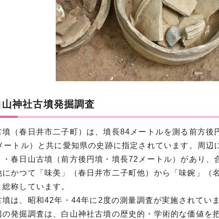
白山神社古墳発掘調査
古墳（春日井市二子町）は、墳長84メートルを測る前方後
1メートル）と共に愛知県の史跡に指定されています。周辺
）・春日山古墳（前方後円墳・墳長72メートル）があり、
他にかつて「味美」（春日井市二子町他）から「味鋺」（
と総称しています。
古墳は、昭和42年・44年に2度の測量調査が実施されて
回の発掘調査は、白山神社古墳の歴史的・学術的な価値を