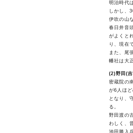
明治時代
しかし、
伊吹の山
春日井音
がよくと
り、現在
また、尾
幡社は大
(2)野田(
密蔵院の
が6人ほ
となり、
る。
野田渡の
わしく、
池田勝入