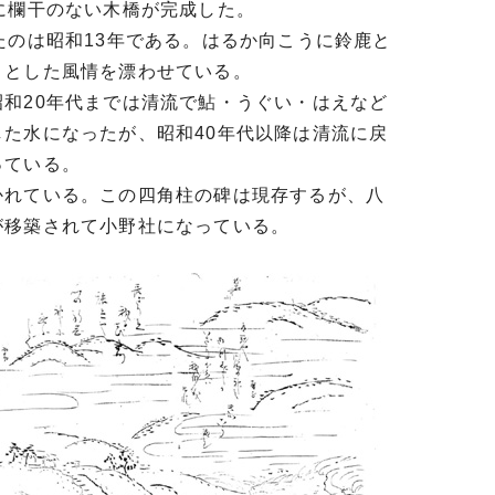
に欄干のない木橋が完成した。
たのは昭和13年である。はるか向こうに鈴鹿と
りとした風情を漂わせている。
和20年代までは清流で鮎・うぐい・はえなど
た水になったが、昭和40年代以降は清流に戻
っている。
かれている。この四角柱の碑は現存するが、八
が移築されて小野社になっている。