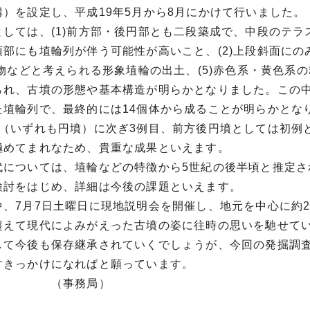
溝）を設定し、平成19年5月から8月にかけて行いました。
としては、(1)前方部・後円部とも二段築成で、中段のテ
部にも埴輪列が伴う可能性が高いこと、(2)上段斜面にの
人物などと考えられる形象埴輪の出土、(5)赤色系・黄色
られ、古墳の形態や基本構造が明らかとなりました。この
た埴輪列で、最終的には14個体から成ることが明らかとな
墳（いずれも円墳）に次ぎ3例目、前方後円墳としては初例
極めてまれなため、貴重な成果といえます。
代については、埴輪などの特徴から5世紀の後半頃と推定
検討をはじめ、詳細は今後の課題といえます。
、7月7日土曜日に現地説明会を開催し、地元を中心に約2
超えて現代によみがえった古墳の姿に往時の思いを馳せて
して今後も保存継承されていくでしょうが、今回の発掘調
すきっかけになればと願っています。
事務局）