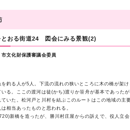
訪
とおる街道24 図会にみる景観(2)
 市文化財保護審議会委員
魚を釣る人が5人。下流の流れの狭いところに木の橋が架け
ている。ここの渡河は徒(かち)渡りか笹舟が基本であった
れていた。松河戸と川村を結ぶこのルートはこの地域の主
人は相当あったものと思われる。
1720)新橋を造ったが、勝川村庄屋からの訴えで、役人立
。