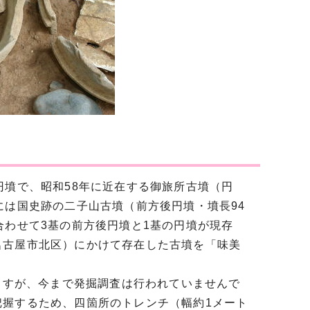
円墳で、昭和58年に近在する御旅所古墳（円
には国史跡の二子山古墳（前方後円墳・墳長94
合わせて3基の前方後円墳と1基の円墳が現存
名古屋市北区）にかけて存在した古墳を「味美
いますが、今まで発掘調査は行われていませんで
把握するため、四箇所のトレンチ（幅約1メート