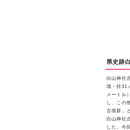
県史跡
白山神社
墳・径3
メートル
し、この
古墳群」
白山神社
した。今