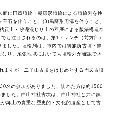
ラス面に円筒埴輪・朝顔形埴輪による埴輪列を検
み葺石を伴うこと、(3)馬蹄形周溝を伴うこと、
系の粘質土・砂礫混じり土の互層による版築構造な
中でも注目されるのは、第1トレンチ（前方部）
りました。埴輪列は、市内では御旅所古墳・篠
となり、尾張地域においても埴輪列が確認でき
されますが、二子山古墳をはじめとする周辺古墳
30名の参加がありました。訪れた方は約1500
いました。白山神社古墳は、白山神社と共に鎮
査が郷土の貴重な歴史的・文化的遺産として古