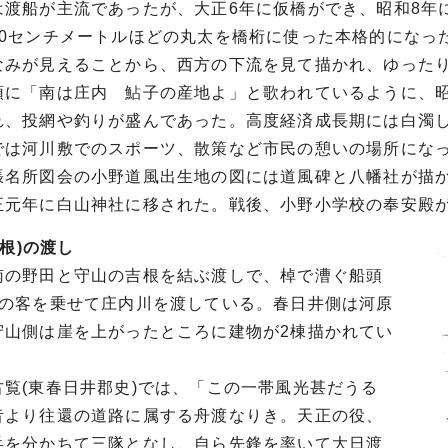
は渡船が主流であったが、大正6年に仮橋ができ、昭和8年
30センチメートルほどの丸太を橋桁に使った本格的になっ
なみが見えることから、西方の下流を見て描かれ、ゆった
頭に「南は庄内 鮎子の産地よ」と歌われているように、昭
れ、投網や釣りが盛んであった。高度経済成長期には白濁し
では河川敷でのスポーツ、散策など市民の憩いの場所にな
張名所図会の小野道風出生地の図には道風碑と八幡社が描
正元年に白山神社に移された。戦後、小野小学校の奉安殿
吉根)の渡し
南の野田と守山の吉根を結ぶ渡しで、棹で漕ぐ船頭
どの客を乗せて庄内川を渡している。春日井側は河原
守山側は崖を上がったところに建物が2棟描かれてい
古覧(東春日井郡史)では、「この一帯風光甚だうる
昔より往還の道路に属する舟渡なりき。天正の役、
兵を分かちて三隊となし、自ら先鋒を率いて大日渡