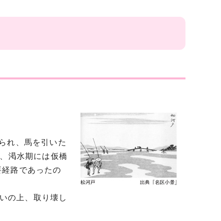
られ、馬を引いた
が、渇水期には仮橋
要経路であったの
会いの上、取り壊し