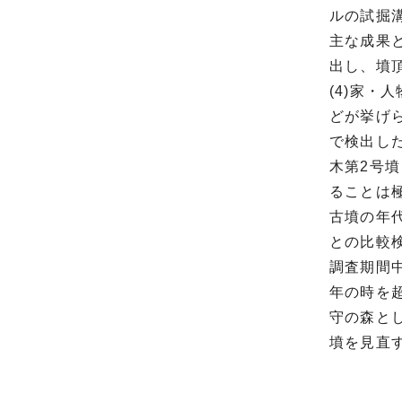
ルの試掘
主な成果
出し、墳頂
(4)家・
どが挙げ
で検出し
木第2号
ることは
古墳の年
との比較
調査期間中
年の時を
守の森と
墳を見直
（