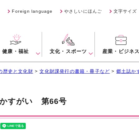
Foreign language
やさしいにほんご
文字サイズ
健康・福祉
文化・スポーツ
産業・ビジネ
の歴史と文化財
>
文化財課発行の書籍・冊子など
>
郷土誌か
かすがい 第66号