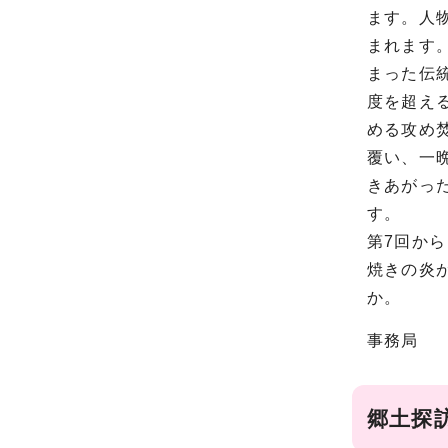
ます。人
まれます
まった伝
度を超え
める攻め
覆い、一
きあがっ
す。
第7回か
焼きの炎
か。
事務局
郷土探