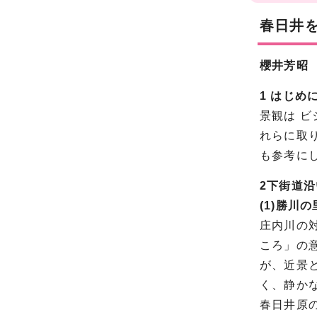
春日井
櫻井芳昭
1 はじめ
景観は 
れらに取
も参考に
2下街道沿
(1)勝川の
庄内川の
ころ」の
が、近景
く、静か
春日井原