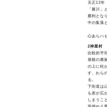
天正12
「勝川」
勝利とな
中の集落
心あらハ
2神屋村
比較的平
屋根の農
の上に柱
す、わら
る。
下街道は
も差が広
しまうこ
茶畑や八