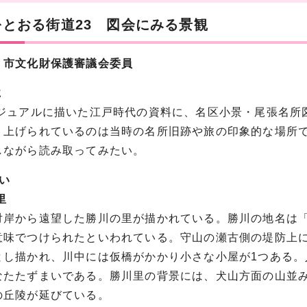
をとおる街道23 図会にみる景観
 市文化財保護審議会委員
に
ビジュアルに描いた江戸時代の資料に、名区小景・尾張名所
り上げられているのは当時の名所旧跡や旅の印象的な場所
しながら読み取ってみたい。
い
里
対岸から遠望した勝川の里が描かれている。勝川の地名は
意味でつけられたといわれている。守山の瀬古側の堤防上に
とし描かれ、川中には仮橋がかかり小さな小屋が1つある。
なたたずまいである。勝川里の背景には、犬山方面の山並
の丘陵が延びている。