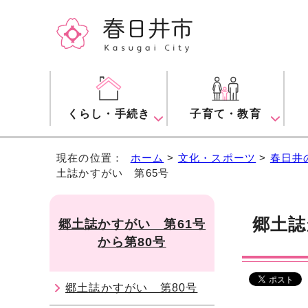
くらし・手続き
子育て・教育
現在の位置：
ホーム
>
文化・スポーツ
>
春日井
土誌かすがい 第65号
郷土誌
郷土誌かすがい 第61号
から第80号
郷土誌かすがい 第80号