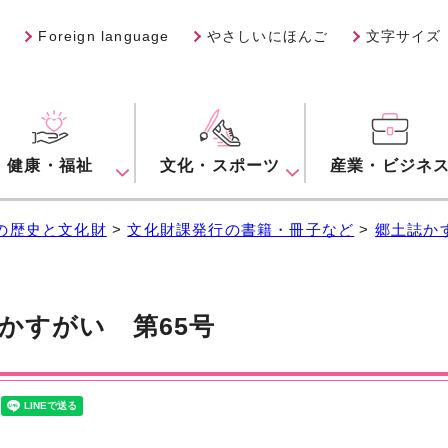
Foreign language
やさしいにほんご
文字サイズ
健康・福祉
文化・スポーツ
産業・ビジネ
の歴史と文化財
>
文化財課発行の書籍・冊子など
>
郷土誌か
かすがい 第65号