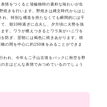
き表情をつくると埴輪独特の素朴な味わいが生
に野焼きを行います。野焼きは縄文時代からはじ
定され、特別な構造を持たなくても瞬間的には千
て、朝10時過ぎに点火し、夕方頃に火勢を強
ります。ワラが燃えつきるとワラ灰がハニワを
損を防ぎ、翌朝には褐色に焼きあがります。焼
橋の間を中心に約150体をみることができま
が行われ、今年も二子山古墳をバックに秋空を野
墳の主はどんな表情でみつめているのでしょう