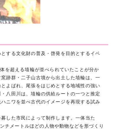
めとする文化財の普及・啓発を目的とするイベ
0体を超える埴輪が並べられていたことが分か
古窯跡群・二子山古墳から出土した埴輪は、一
輪とよばれ、尾張をはじめとする地域性の強い
川・八田川は、埴輪の供給ルートの一つと推定
元ハニワを並べ古代のイメージを再現する試み
公募した市民によって制作します。一体当た
0センチメートルほどの人物や動物などを形づくり