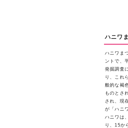
ハニワ
ハニワま
ントで、
発掘調査
り、これ
般的な褐
ものとさ
され、現
が「ハニ
ハニワは
り、15か