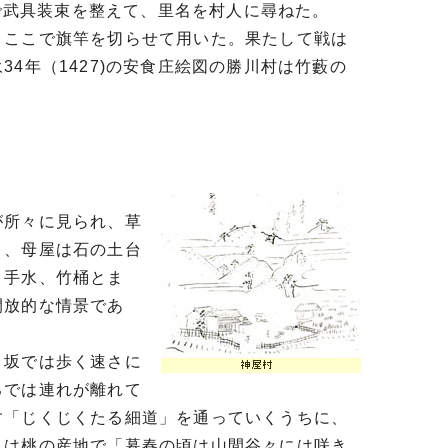
地で武具装束を整えて、里名を村人に尋ねた。
、ここで旗竿を切らせて用いた。果たして戦は
4年（1427)の安食庄絵図の勝川村は竹藪の
。
が所々に見られ、草
り、母屋は石の土台
と手水、竹桶とま
開放的な情景であ
り坂では歩く速さに
ろでは連れが離れて
す「じくじくたる細道」を通っていくうちに、
りは桃の産地で「暮春の頃は山間谷々には咲き