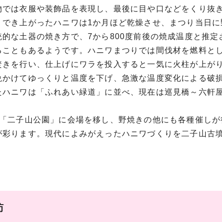
物では衣服や装飾品を表現し、最後に目や口などをくり抜
。でき上がったハニワは1か月ほど乾燥させ、まつり当日
統的な土器の焼き方で、7から800度前後の焼成温度と推
ることもあるようです。ハニワまつりでは間伐材を燃料とし
焚きを行い、仕上げにワラを投入すると一気に火柱が上が
晩かけてゆっくりと温度を下げ、急激な温度変化による破
たハニワは「ふれあい緑道」に並べ、現在は巡見橋～六軒屋
ら「二子山公園」に会場を移し、野焼きの他にも各種催し
が彩ります。現代によみがえったハニワづくりを二子山古
訪