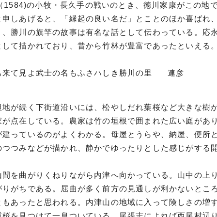
年（1584)の小牧・長久手の戦いのとき、徳川家康がこの
と申しあげると、「縁起の良い名だ」とことのほか喜ばれ
り、勝川の旗竿の故事は有名な話として伝わっている。応永3
として描かれており、昔から竹林が豊富であったといえる
も来て見よ武士の名もふさハしき勝川の里 連彦
坦地が続く下街道沿いには、松やしだれ葉桜など大きな樹
家が点在している。農家は竹の垣根で囲まれた広い庭があ
が建っているのがよくわかる。母屋とうらや、納屋、便所
のつつみなどが描かれ、静かでゆったりとした感じがする
山間を曲がりくねりながら内津へ向かっている。山中の上
がりがちである。屈曲が多く前方の見通しが利かないとこ
ともあったと思われる。内津山の地域に入って険しさの増
重桜を見つけて一息ついている。尾張志によれば西尾村辺