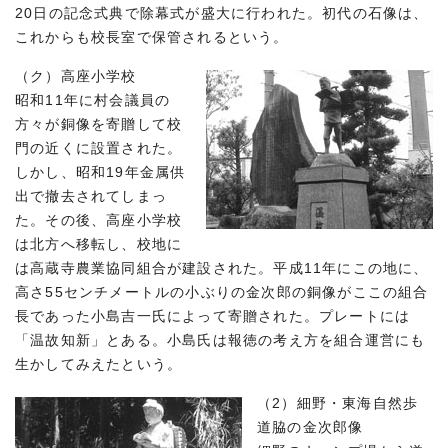
20日の記念式典で除幕式が盛大に行われた。初代の石像は、
これからも校長室で保管されるという。
（ク）高座小学校
昭和11年に村会議員の
方々が銅像を寄贈して校
門の近くに設置された。
しかし、昭和19年金属供
出で撤去されてしまっ
た。その後、高座小学校
は北方へ移転し、校地に
は高蔵寺農業協同組合が建設された。平成11年にこの地に、
高さ55センチメートルの小ぶりの金次郎の銅像がここの組合
長であった小島吉一氏によって寄贈された。プレートには
「温故知新」とある。小島氏は報徳の考え方を組合運営にも
生かしてみえたという。
（2）細野・東海自然歩
道脇の金次郎像