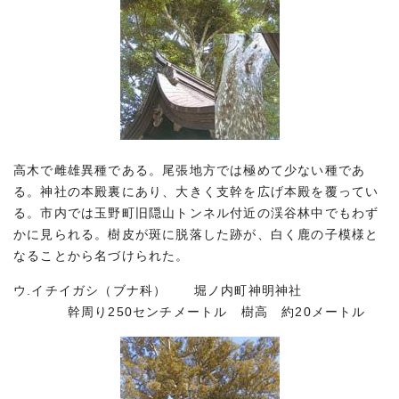
高木で雌雄異種である。尾張地方では極めて少ない種であ
る。神社の本殿裏にあり、大きく支幹を広げ本殿を覆ってい
る。市内では玉野町旧隠山トンネル付近の渓谷林中でもわず
かに見られる。樹皮が斑に脱落した跡が、白く鹿の子模様と
なることから名づけられた。
ウ.イチイガシ（ブナ科） 堀ノ内町神明神社
幹周り250センチメートル 樹高 約20メートル