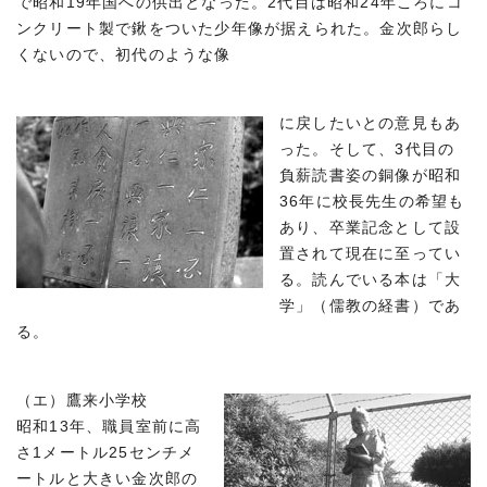
で昭和19年国への供出となった。2代目は昭和24年ころにコ
ンクリート製で鍬をついた少年像が据えられた。金次郎らし
くないので、初代のような像
に戻したいとの意見もあ
った。そして、3代目の
負薪読書姿の銅像が昭和
36年に校長先生の希望も
あり、卒業記念として設
置されて現在に至ってい
る。読んでいる本は「大
学」（儒教の経書）であ
る。
（エ）鷹来小学校
昭和13年、職員室前に高
さ1メートル25センチメ
ートルと大きい金次郎の