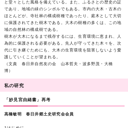
と堂々とした風格を備えている。また、ふるさとの歴史の証
であり、地域の緑のシンボルでもある。市内の大木・古木の
ほとんどが、寺社林の構成樹種であったり、庭木として大切
に保護されてきた樹木である。大木の樹種の多くは、この地
域の自然林の構成樹である。
樹木が大木になるまで残存するには、生育環境に恵まれ、人
為的に保護される必要がある。先人が守ってきた木々を、次
代に引き継ぐためにも、大木の生育環境を阻害しないよう愛
護していくことが望まれる。
（文責 春日井自然友の会 山本哲夫・波多野茂・大橋
博）
私の研究
「妙見宮由緒書」再考
高橋敏明 春日井郷土史研究会会員
1はじめに