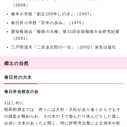
（2008）
篠木小学校『創立100年しのぎ』（2007）
春日井小学校『百年の歩み』（1975）
愛知報徳会「報徳の火種」第31回全国報徳大会研究紀要
（2001）
三戸岡道夫『二宮金次郎の一生』（2002）栄光出版社
郷土の自然
春日井の大木
春日井自然友の会
1はじめに
昭和初期までは、村々には大杉・大松があり遠くからでもそ
の雄姿が眺められ、その木の下で遊んだり休んだりした親し
み深い大木があったと聞く。特に伊勢湾台風による倒木や松