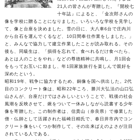
21人の皆さんが寄贈した。『開校七
十年誌』によると、「金次郎さんの
像を学校に贈ることになりました。いろいろな学校を見学し
て、像と台座を決めました。雪の日に、大八車6台で庄内川
から台石を運んでくるなど、10日間奉仕作業をしました。」
と、みんなで協力して建立作業したことが読み取れる。その
後も、同級生は、「損得を忘れて、食べれるだけ食べたら、
あとは人のことをやれ」などの尊徳精神に共鳴し、月1回会
をもってお互いに励まし、年1回家族旅行を楽しんで親好を
深めたという。
昭和19年、戦争に協力するため、銅像を国へ供出した。2代
目のコンクリート像は、昭和22年ころ、勝川大弘法の山口弘
山さんが、台座だけではさみしいということで、戦後の社会
風潮を反映させて、鍬をついて一休みしながら読書する少年
像を寄贈した。この制作者は、信貴山（奈良県）で修業した
僧・仏師として活躍された福崎日精氏で、春日井市内でコン
クリート像をいくつか制作して、その出来ばえのよさが注目
されている人である。