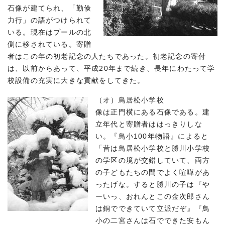
石像が建てられ、「勤倹
力行」の語がつけられて
いる。現在はプールの北
側に移されている。寄贈
者はこの年の初老記念の人たちであった。初老記念の寄付
は、以前からあって、平成20年まで続き、長年にわたって学
校設備の充実に大きな貢献をしてきた。
（オ）鳥居松小学校
像は正門横にある石像である。建
立年代と寄贈者ははっきりしな
い。『鳥小100年物語』によると
「昔は鳥居松小学校と勝川小学校
の学区の境が交錯していて、両方
の子どもたちの間でよく喧嘩があ
ったげな。すると勝川の子は『や
ーいっ、おれんとこの金次郎さん
は銅でできていて立派だぞ』『鳥
小の二宮さんは石でできた安もん