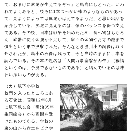
で、おまけに尻尾が生えてるぞっ』と馬鹿にしとった。いわ
れてよくみると、後ろに1本つっかい棒のようなものがあっ
て、見ようによっては尻尾がはえてるようだ」と思い出話を
紹介している。尻尾に見えるのは、像のバランスを保つ支え
である。その後、日本は戦争を始めたため、食べ物はもちろ
ん、武器に使う金属が不足して、家々の金物やお寺の鐘まで
供出という形で没収された。そんなとき勝川小の銅像は取り
外されたが、鳥小の石像は残って、今も当時のままに、本を
読んでいる。その本の題名は「人間万事塞翁が丙午」（禍福
というのは、予測できないものである）と結んでいるのは味
わい深いものがある。
（カ）坂下小学校
校門を入ったところにあ
る石像は、昭和12年6月
に坂下親友会（明治35年
生同級会）から寄贈を受
けたものである。学校の
東の山から赤土をビクや