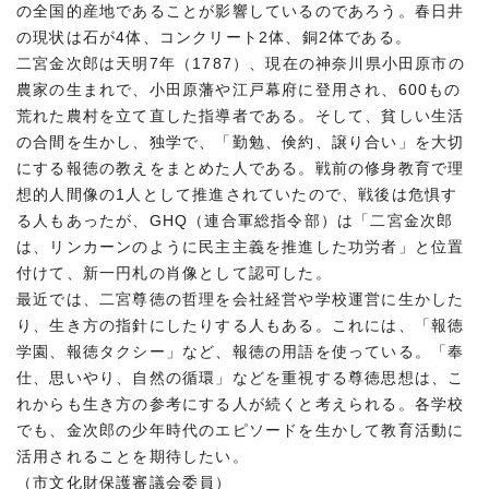
の全国的産地であることが影響しているのであろう。春日井
の現状は石が4体、コンクリート2体、銅2体である。
二宮金次郎は天明7年（1787）、現在の神奈川県小田原市の
農家の生まれで、小田原藩や江戸幕府に登用され、600もの
荒れた農村を立て直した指導者である。そして、貧しい生活
の合間を生かし、独学で、「勤勉、倹約、譲り合い」を大切
にする報徳の教えをまとめた人である。戦前の修身教育で理
想的人間像の1人として推進されていたので、戦後は危惧す
る人もあったが、GHQ（連合軍総指令部）は「二宮金次郎
は、リンカーンのように民主主義を推進した功労者」と位置
付けて、新一円札の肖像として認可した。
最近では、二宮尊徳の哲理を会社経営や学校運営に生かした
り、生き方の指針にしたりする人もある。これには、「報徳
学園、報徳タクシー」など、報徳の用語を使っている。「奉
仕、思いやり、自然の循環」などを重視する尊徳思想は、こ
れからも生き方の参考にする人が続くと考えられる。各学校
でも、金次郎の少年時代のエピソードを生かして教育活動に
活用されることを期待したい。
（市文化財保護審議会委員）