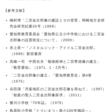
【参考文献】
嶋村博「二宮金次郎像の建設とその背景」岡崎地方史研
究会研究紀要26号（1998）
愛知県教育委員会「愛知県公立小中学校における二宮金
次郎像の設置状況について」（2009）
井上章一『ノスタルジック・アイドル二宮金次郎』
（1989）新宿書房
高橋一司 中西光夫「報徳精神と二宮尊徳像の建立」
『教育愛知』（1971、1・2月号）
「二宮金次郎像の建立」『愛知県教育史』第4巻
（1975）
谷田潔「丹葉地区の二宮金次郎石像を尋ねて」（1997）
「校庭の聖人二宮金次郎像探求」（2011）
勝川小学校『70年誌』（1979）
鳥居松小学校『とりいまつ～鳥小100年物語～』