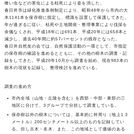
喰い虫などの害虫による枯死により姿を消した。
春日井市は緑化推進条例制定により、昭和48年から市内の大
木1141本を保存樹に指定し、標識を設置して保護してきた。
年が過ぎるに従い、枯死や土地開発・整理事業により伐採を
余儀なくされ、平成18年には691本、平成20年には658本と
減少し、過去40年間に約57パーセントの残存となった。
春日井自然友の会では、自然保護活動の一環として、市指定
の保存樹の確認を進めるとともに、その他の樹木の調査・記
録をしてきた。平成20年10月から調査を始め、現在983本の
樹木の現状を記録し、整理検討を進めている。
調査の進め方
市内全域（山地・丘陵を含む）を西部・中部・東部の三
地区に分けて、3グループで分担して調査している。
保存樹以外の樹木については、基本的に幹周り（地上1.3
メートル）200センチメートル以上のものを記録してい
る。但し古木・名木、また、この地域として価値のある