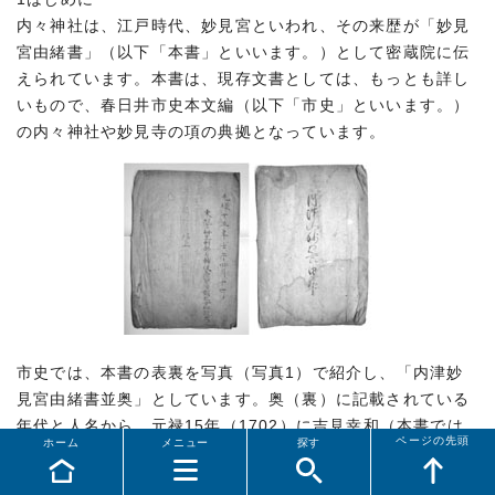
内々神社は、江戸時代、妙見宮といわれ、その来歴が「妙見
宮由緒書」（以下「本書」といいます。）として密蔵院に伝
えられています。本書は、現存文書としては、もっとも詳し
いもので、春日井市史本文編（以下「市史」といいます。）
の内々神社や妙見寺の項の典拠となっています。
市史では、本書の表裏を写真（写真1）で紹介し、「内津妙
見宮由緒書並奥」としています。奥（裏）に記載されている
年代と人名から、元禄15年（1702）に吉見幸和（本書では
ページの先頭
ホーム
メニュー
探す
「源朝臣幸和」と記載）が編著したとしています。管見で
は、学術書も含めすべての本が市史を踏襲しています。しか