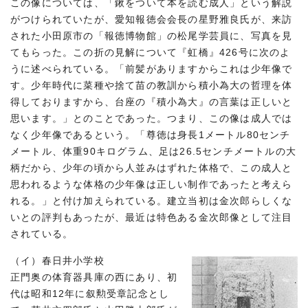
この像については、「鍬をついて本を読む成人」という解説
がつけられていたが、愛知報徳会会長の星野雅良氏が、来訪
された小田原市の「報徳博物館」の松尾学芸員に、写真を見
てもらった。この折の見解について『虹橋』426号に次のよ
うに述べられている。「前髪がありますからこれは少年像で
す。少年時代に菜種や捨て苗の教訓から積小為大の哲理を体
得しておりますから、台座の『積小為大』の言葉は正しいと
思います。」とのことであった。つまり、この像は成人では
なく少年像であるという。「尊徳は身長1メートル80センチ
メートル、体重90キログラム、足は26.5センチメートルの大
柄だから、少年の頃から人並みはずれた体格で、この成人と
思われるような体格の少年像は正しい制作であったと考えら
れる。」と付け加えられている。建立当初は金次郎らしくな
いとの評判もあったが、最近は特色ある金次郎像として注目
されている。
（イ）春日井小学校
正門奥の体育器具庫の西にあり、初
代は昭和12年に叙勲受章記念とし