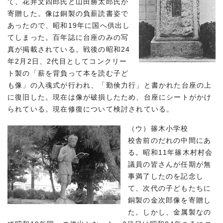
て、花井文四郎氏と山田勝太郎氏が
寄贈した。像は銅製の負薪読書姿で
あったので、昭和19年に国へ供出し
てしまった。百年誌に台座のみの写
真が掲載されている。戦後の昭和24
年2月2日、2代目としてコンクリー
ト製の「薪を背負って本を読む子ど
も像」の入魂式が行われ、「勤倹力行」と書かれた台座の上
に復旧した。現在は像が破損したため、台座にシートがかけ
られている。現在修復について検討されている。
（ウ）篠木小学校
校舎前のだれの中間にあ
る。昭和11年篠木村村会
議員の皆さんが任期が無
事満了したのを記念し
て、次代の子どもたちに
銅製の金次郎像を寄贈し
た。しかし、金属製なの