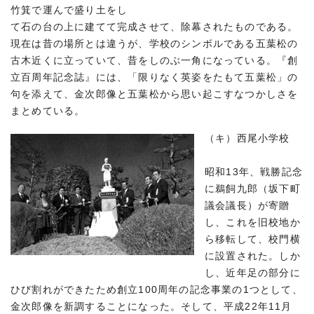
竹箕で運んで盛り土をし
て石の台の上に建てて完成させて、除幕されたものである。
現在は昔の場所とは違うが、学校のシンボルである五葉松の
古木近くに立っていて、昔をしのぶ一角になっている。『創
立百周年記念誌』には、「限りなく英姿をたもて五葉松」の
句を添えて、金次郎像と五葉松から思い起こすなつかしさを
まとめている。
（キ）西尾小学校
昭和13年、戦勝記念
に鵜飼九郎（坂下町
議会議長）が寄贈
し、これを旧校地か
ら移転して、校門横
に設置された。しか
し、近年足の部分に
ひび割れができたため創立100周年の記念事業の1つとして、
金次郎像を新調することになった。そして、平成22年11月