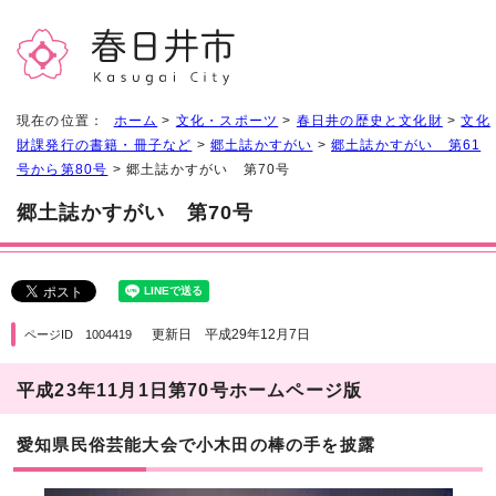
現在の位置：
ホーム
>
文化・スポーツ
>
春日井の歴史と文化財
>
文化
財課発行の書籍・冊子など
>
郷土誌かすがい
>
郷土誌かすがい 第61
号から第80号
> 郷土誌かすがい 第70号
郷土誌かすがい 第70号
更新日 平成29年12月7日
ページID 1004419
平成23年11月1日第70号ホームページ版
愛知県民俗芸能大会で小木田の棒の手を披露