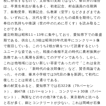
校に存在するもので、文部省の支給ではない。春日井の場合
は、卒業生有志が最も多く、初老記念、村会議員の任期満
了、叙勳受章、戦勝記念、仏教家（堂宇）などさまざまであ
る。いずれにも、次代を背う子どもたちの成長を期待しての
奉仕の気持ちや推譲（世の中のために尽くす）を読み取るこ
とができる。
建立時期は昭和11～13年に集中しており、愛知県下での最盛
期である。供出した3校は昭和20年代前半にコンクリート像
で復旧している。このうち2校が鍬をついて読書するという
ユニークな姿であった。戦後の食糧不足の時代に農村振興が
急務であった風潮を反映してのデザインであろう。しかし、
これは他地域にはない新しい容姿であったので「これは金次
郎らしくない」「新時代の金次郎像だ」など、賛否両論であ
った。その後、篠木小学校では3代目の像を新調して初代に
復したことは前述した通りである。
像の材質をみると、愛知県下では石322体（79パーセン
ト）、銅47体（12パーセント）、コンクリート30体（7パー
セント）、陶製などのその他7体である。東京都内と比べる
と石が多く、銅とコンクリートが少ない。これは岡崎が石像