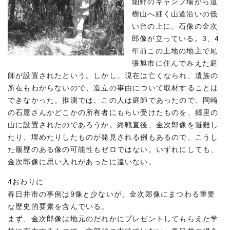
細野のキャンプ場から道
樹山へ細く山道沿いの低
い台の上に、石像の金次
郎像が立っている。3、4
年前この土地の地主で尾
張旭市に住んでみえた庭
師が設置されたという。しかし、現在は亡くなられ、遺族の
所在もわからないので、造立の事由について取材することは
できなかった。推測では、この人は庭師であったので、岡崎
の石屋さんかどこかの所有者にもらい受けたものを、郷里の
山に設置されたのであろうか。終戦直後、金次郎像を避難し
たり、埋めたりしたものが発見される例もあるので、こうし
た履歴のある像の可能性もゼロではない。いずれにしても、
金次郎像に思い入れがあったに違いない。
4おわりに
春日井市の事例は9像と少ないが、金次郎像にまつわる重要
な歴史的要素を含んでいる。
まず、金次郎像は地元のだれかにプレゼントしてもらえた学