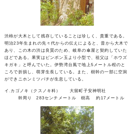
渋柿が大木として残存していることは珍しく、貴重である。
明治23年生まれの先々代からの伝えによると、昔から大木で
あり、この木の渋は良質のため、岐阜の傘屋と契約していた
ほどである。果実はピンポン玉より小型で、祖父は「ホウズ
キガキ」と呼んでいた。伊勢湾台風で地上5メートル程のと
ころで折損し、萌芽生長している。また、樹幹の一部に空洞
ができニホンミツバチが生息している。
イ.カゴノキ（クスノキ科） 大留町子安神明社
幹周り 283センチメートル 樹高 約17メートル