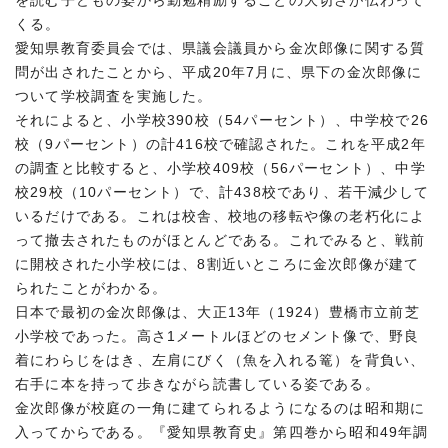
を読む子どもの姿から勤勉精励することの大切さが伝わって
くる。
愛知県教育委員会では、県議会議員から金次郎像に関する質
問が出されたことから、平成20年7月に、県下の金次郎像に
ついて学校調査を実施した。
それによると、小学校390校（54パーセント）、中学校で26
校（9パーセント）の計416校で確認された。これを平成2年
の調査と比較すると、小学校409校（56パーセント）、中学
校29校（10パーセント）で、計438校であり、若干減少して
いるだけである。これは校舎、校地の移転や像の老朽化によ
って撤去されたものがほとんどである。これでみると、戦前
に開校された小学校には、8割近いところに金次郎像が建て
られたことがわかる。
日本で最初の金次郎像は、大正13年（1924）豊橋市立前芝
小学校であった。高さ1メートルほどのセメント像で、野良
着にわらじをはき、左肩にびく（魚を入れる篭）を背負い、
右手に本を持って歩きながら読書している姿である。
金次郎像が校庭の一角に建てられるようになるのは昭和期に
入ってからである。『愛知県教育史』第四巻から昭和49年調