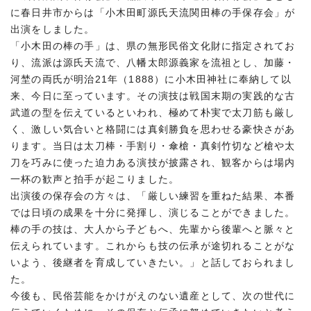
に春日井市からは「小木田町源氏天流関田棒の手保存会」が
出演をしました。
「小木田の棒の手」は、県の無形民俗文化財に指定されてお
り、流派は源氏天流で、八幡太郎源義家を流祖とし、加藤・
河埜の両氏が明治21年（1888）に小木田神社に奉納して以
来、今日に至っています。その演技は戦国末期の実践的な古
武道の型を伝えているといわれ、極めて朴実で太刀筋も厳し
く、激しい気合いと格闘には真剣勝負を思わせる豪快さがあ
ります。当日は太刀棒・手割り・傘槍・真剣竹切など槍や太
刀を巧みに使った迫力ある演技が披露され、観客からは場内
一杯の歓声と拍手が起こりました。
出演後の保存会の方々は、「厳しい練習を重ねた結果、本番
では日頃の成果を十分に発揮し、演じることができました。
棒の手の技は、大人から子どもへ、先輩から後輩へと脈々と
伝えられています。これからも技の伝承が途切れることがな
いよう、後継者を育成していきたい。」と話しておられまし
た。
今後も、民俗芸能をかけがえのない遺産として、次の世代に