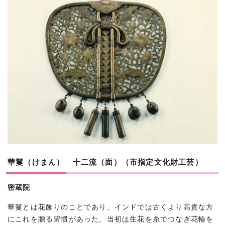
華鬘（けまん） 十二流（面）（市指定文化財工芸）
密蔵院
華鬘とは花飾りのことであり、インドでは古くより高貴な方
にこれを贈る習慣があった。当初は生花を糸でつなぎ花輪を