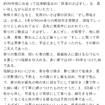
約30年前に出会って以来馴染みの「田楽のさばずし」を、思
い出しながら記させていただく。
秋祭り前になると、近所のいさば屋の店先に「すし用塩さ
ば」が並ぶ。1本が30cm余りの尾頭付き背開き、強塩でしっ
かりとしめられており、店先に無造作におかれていた。
祭りのご馳走は「さばずし」「あじずし」が双璧で、他に刺
し身、煮物、酢れんこんなど賑々しいが「すし」に限って作
り手は男衆であった。手ほどきして下さったのも、その家の
ご主人であった。
祭りの数日前、招いた客の数と、親戚知人に届ける心づもり
を案じつつ塩鯖を仕入れる。多い家では20～30本もつけた由
である。
塩鯖はきれいにひれ、骨を取り除き、酢に漬けて塩抜き、更
に甘酢漬けし下拵え、その腹にすし飯を詰め、竹皮で包ん
で、家の柱や庭先の柿の木に頭を下にして細引き（藁で作っ
た細い縄）で丁寧に縛りつけたものだそうだ。2、3日経って
柱から外し、竹皮をとり筒切にして食べる。細引きを持っ
て、ぐるぐると柱の周りを廻るのは子供の仕事であった。
「さばずし」は腐りかけがおいしいとか、竹皮の縁に少しカ