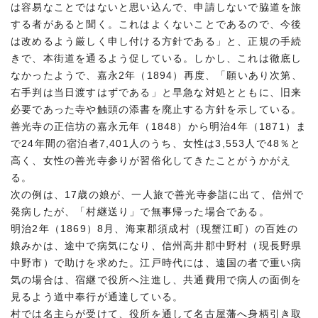
は容易なことではないと思い込んで、申請しないで脇道を旅
する者があると聞く。これはよくないことであるので、今後
は改めるよう厳しく申し付ける方針である」と、正規の手続
きで、本街道を通るよう促している。しかし、これは徹底し
なかったようで、嘉永2年（1894）再度、「願いあり次第、
右手判は当日渡すはずである」と早急な対処とともに、旧来
必要であった寺や触頭の添書を廃止する方針を示している。
善光寺の正信坊の嘉永元年（1848）から明治4年（1871）ま
で24年間の宿泊者7,401人のうち、女性は3,553人で48％と
高く、女性の善光寺参りが習俗化してきたことがうかがえ
る。
次の例は、17歳の娘が、一人旅で善光寺参詣に出て、信州で
発病したが、「村継送り」で無事帰った場合である。
明治2年（1869）8月、海東郡須成村（現蟹江町）の百姓の
娘みかは、途中で病気になり、信州高井郡中野村（現長野県
中野市）で助けを求めた。江戸時代には、遠国の者で重い病
気の場合は、宿継で役所へ注進し、共通費用で病人の面倒を
見るよう道中奉行が通達している。
村では名主らが受けて、役所を通して名古屋藩へ身柄引き取