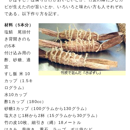
ビが生えたのが旨いとか、いろいろと味わい方も人それぞれ
である。以下作り方を記す。
材料（5本分）
塩鯖 尾頭付
き背開きのも
の5本
付け込み用の
酢、砂糖、適
宜
すし飯 米 10
カップ（1.5キ
ログラム）
水10カップ
酢1カップ（180cc）
砂糖1カップ（100グラムから130グラム）
塩大さじ1杯から2杯（15グラムから30グラム）
竹の皮10枚、細引き（縄）18メートル
はさみ、骨抜き、重石、ラップ、ポリ袋など