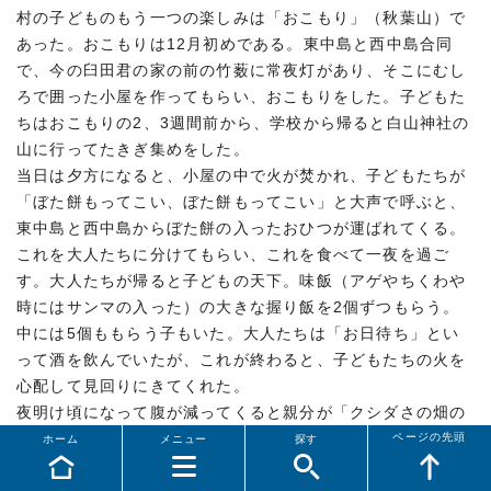
村の子どものもう一つの楽しみは「おこもり」（秋葉山）で
あった。おこもりは12月初めである。東中島と西中島合同
で、今の臼田君の家の前の竹薮に常夜灯があり、そこにむし
ろで囲った小屋を作ってもらい、おこもりをした。子どもた
ちはおこもりの2、3週間前から、学校から帰ると白山神社の
山に行ってたきぎ集めをした。
当日は夕方になると、小屋の中で火が焚かれ、子どもたちが
「ぼた餅もってこい、ぼた餅もってこい」と大声で呼ぶと、
東中島と西中島からぼた餅の入ったおひつが運ばれてくる。
これを大人たちに分けてもらい、これを食べて一夜を過ご
す。大人たちが帰ると子どもの天下。味飯（アゲやちくわや
時にはサンマの入った）の大きな握り飯を2個ずつもらう。
中には5個ももらう子もいた。大人たちは「お日待ち」とい
って酒を飲んでいたが、これが終わると、子どもたちの火を
心配して見回りにきてくれた。
夜明け頃になって腹が減ってくると親分が「クシダさの畑の
ミカンとってこい」「カズオさの小屋の干し柿をもってこ
ページの先頭
ホーム
メニュー
探す
い」というと子分が盗みに行った。親分は昼間のうちに島中