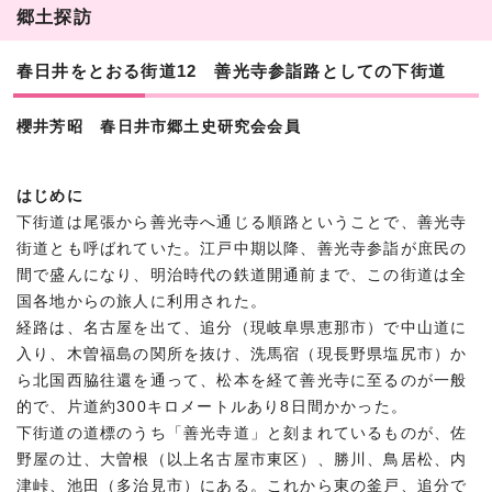
郷土探訪
春日井をとおる街道12 善光寺参詣路としての下街道
櫻井芳昭 春日井市郷土史研究会会員
はじめに
下街道は尾張から善光寺へ通じる順路ということで、善光寺
街道とも呼ばれていた。江戸中期以降、善光寺参詣が庶民の
間で盛んになり、明治時代の鉄道開通前まで、この街道は全
国各地からの旅人に利用された。
経路は、名古屋を出て、追分（現岐阜県恵那市）で中山道に
入り、木曽福島の関所を抜け、洗馬宿（現長野県塩尻市）か
ら北国西脇往還を通って、松本を経て善光寺に至るのが一般
的で、片道約300キロメートルあり8日間かかった。
下街道の道標のうち「善光寺道」と刻まれているものが、佐
野屋の辻、大曽根（以上名古屋市東区）、勝川、鳥居松、内
津峠、池田（多治見市）にある。これから東の釜戸、追分で