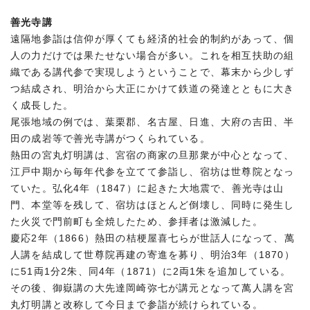
善光寺講
遠隔地参詣は信仰が厚くても経済的社会的制約があって、個
人の力だけでは果たせない場合が多い。これを相互扶助の組
織である講代参で実現しようということで、幕末から少しず
つ結成され、明治から大正にかけて鉄道の発達とともに大き
く成長した。
尾張地域の例では、葉栗郡、名古屋、日進、大府の吉田、半
田の成岩等で善光寺講がつくられている。
熱田の宮丸灯明講は、宮宿の商家の旦那衆が中心となって、
江戸中期から毎年代参を立てて参詣し、宿坊は世尊院となっ
ていた。弘化4年（1847）に起きた大地震で、善光寺は山
門、本堂等を残して、宿坊はほとんど倒壊し、同時に発生し
た火災で門前町も全焼したため、参拝者は激減した。
慶応2年（1866）熱田の桔梗屋喜七らが世話人になって、萬
人講を結成して世尊院再建の寄進を募り、明治3年（1870）
に51両1分2朱、同4年（1871）に2両1朱を追加している。
その後、御嶽講の大先達岡崎弥七が講元となって萬人講を宮
丸灯明講と改称して今日まで参詣が続けられている。