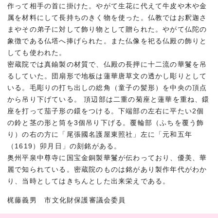
作って相手の首に掛けた。やがて生花に代えて牛皮や木や金
属を材料にして長持ちのきく物を使った。仏教ではお釈迦さ
まやその弟子に対して飾り物として贈られた。やがて仏陀の
象徴である仏塔へ捧げられた。また仏像を祀る仏殿の飾りと
しても使われた。
密蔵院では真鍮製の材質で、仏殿の長押に十二流の華鬘を吊
るしていた。団扇形で地板は蓮華唐草文の透かし彫りとして
いる。毛彫りの打ち出しの総角（童子の髪形）を中央の頂点
から吊り下げている。 頂辺部は二重の菊座と蓮華を重ね、鐶
座を打って茄子形の鐶をつける。下端部の左右に平たい2個
の鈴と茎の形と筒を3個吊り下げる。覆輪部（ふちを覆う飾
り）の右の方に「尾張國名護屋東照社」左に「元和五年
（1619）卯月日」の刻銘がある。
奥州平泉中尊寺に国宝金銅製華鬘が伝わっており、優美、華
麗で知られている。密蔵院のものは銘があり製作年代がわか
り、当時としてはきちんとした出来栄えである。
梶藤義男 市文化財保護審議会委員