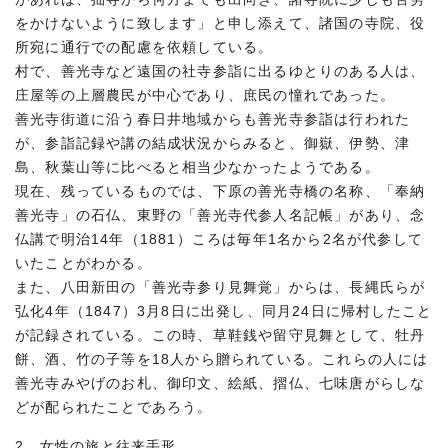
をかけないように致します」と申し添えて、諸国の寺院、役
所宛に通行での配慮を依頼している。
村で、善光寺など遠国の社寺参詣に出るゆとりのある人は、
庄屋等の上層農民が中心であり、庶民の憧れであった。
善光寺街道に沿う春日井地域からも善光寺参詣は行われた
が、参詣記録や講の結成状況からみると、御嶽、伊勢、津
島、秋葉山等に比べると相当少なかったようである。
現在、残っているものでは、下原の善光寺橋の名称、「奉納
善光寺」の石仏、東野の「善光寺代参人名記帳」があり、念
仏講で明治14年（1881）ころは毎年1名から2名が代参して
いたことがわかる。
また、八田新田の「善光寺参り見舞覚」からは、長縄氏らが
弘化4年（1847）3月8日に出発し、同月24日に帰村したこと
が記録されている。この時、草鞋銭や留守見舞として、牡丹
餅、酒、竹の子等を18人から贈られている。これらの人には
善光寺みやげのお札、御印文、絵紙、摺仏、七味唐がらしな
どが配られたことであろう。
2. 女性の旅と往来手形