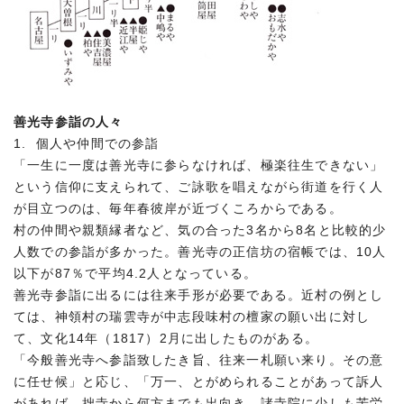
善光寺参詣の人々
1. 個人や仲間での参詣
「一生に一度は善光寺に参らなければ、極楽往生できない」
という信仰に支えられて、ご詠歌を唱えながら街道を行く人
が目立つのは、毎年春彼岸が近づくころからである。
村の仲間や親類縁者など、気の合った3名から8名と比較的少
人数での参詣が多かった。善光寺の正信坊の宿帳では、10人
以下が87％で平均4.2人となっている。
善光寺参詣に出るには往来手形が必要である。近村の例とし
ては、神領村の瑞雲寺が中志段味村の檀家の願い出に対し
て、文化14年（1817）2月に出したものがある。
「今般善光寺へ参詣致したき旨、往来一札願い来り。その意
に任せ候」と応じ、「万一、とがめられることがあって訴人
があれば、拙寺から何方までも出向き、諸寺院に少しも苦労