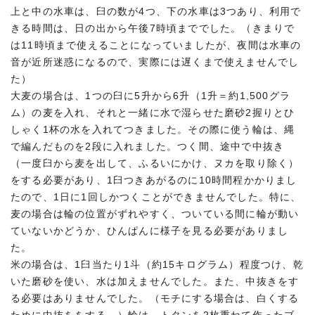
上と中の水車は、臼の数が4つ、下の水車は3つあり、利用で
きる時間は、日の出から午後7時頃まででした。（きまりで
は11時頃まで使えることになっていましたが、夜間は水車の
音が近所迷惑になるので、実際には遅くまで使えませんでし
た）
大麦の場合は、1つの臼に5升から6升（1升＝約1,500グラ
ム）の麦を入れ、それと一緒に水で湿らせた磨砂2握りとひ
しゃく1杯の水を入れてつきました。その際に使う輪は、縄
で編んだものを2段に入れました。つく間、途中で中抜き
（一度臼から麦を出して、ふるいにかけ、ヌカを取り除く）
をする必要があり、1臼つきあがるのに10時間程かかりまし
たので、1日に1回しかつくことができませんでした。特に、
麦の場合は輪の位置がずれやすく、ついている間に輪が動い
ていないかどうか、ひんぱんに様子を見る必要がありまし
た。
米の場合は、1臼当たり1斗（約15キログラム）程度つけ、乾
いた磨砂を使い、水は加えませんでした。また、中抜きをす
る必要はありませんでした。（モチにする場合は、白くする