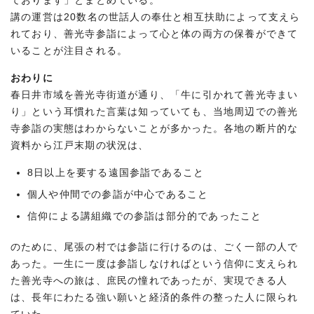
ております」とまとめている。
講の運営は20数名の世話人の奉仕と相互扶助によって支えら
れており、善光寺参詣によって心と体の両方の保養ができて
いることが注目される。
おわりに
春日井市域を善光寺街道が通り、「牛に引かれて善光寺まい
り」という耳慣れた言葉は知っていても、当地周辺での善光
寺参詣の実態はわからないことが多かった。各地の断片的な
資料から江戸末期の状況は、
8日以上を要する遠国参詣であること
個人や仲間での参詣が中心であること
信仰による講組織での参詣は部分的であったこと
のために、尾張の村では参詣に行けるのは、ごく一部の人で
あった。一生に一度は参詣しなければという信仰に支えられ
た善光寺への旅は、庶民の憧れであったが、実現できる人
は、長年にわたる強い願いと経済的条件の整った人に限られ