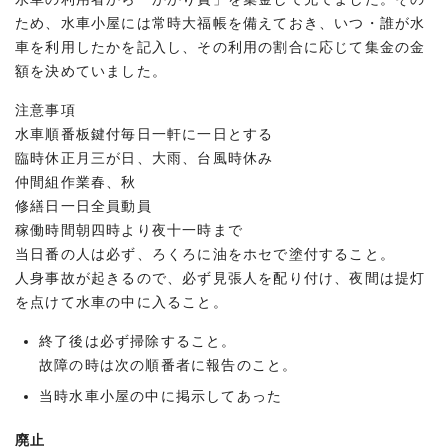
ため、水車小屋には常時大福帳を備えておき、いつ・誰が水
車を利用したかを記入し、その利用の割合に応じて集金の金
額を決めていました。
注意事項
水車順番板鍵付毎日一軒に一日とする
臨時休正月三が日、大雨、台風時休み
仲間組作業春、秋
修繕日一日全員動員
稼働時間朝四時より夜十一時まで
当日番の人は必ず、ろくろに油をホセで塗付すること。
人身事故が起きるので、必ず見張人を配り付け、夜間は提灯
を点けて水車の中に入ること。
終了後は必ず掃除すること。
故障の時は次の順番者に報告のこと。
当時水車小屋の中に掲示してあった
廃止