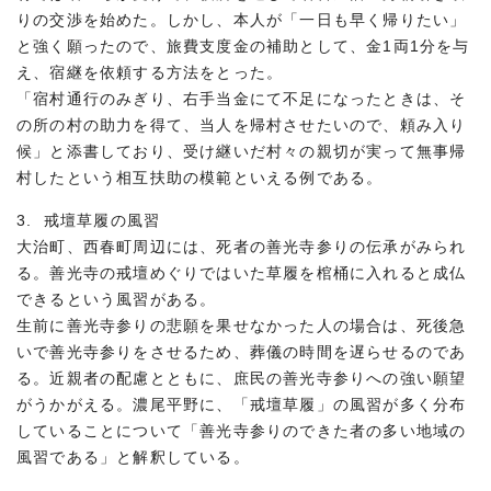
りの交渉を始めた。しかし、本人が「一日も早く帰りたい」
と強く願ったので、旅費支度金の補助として、金1両1分を与
え、宿継を依頼する方法をとった。
「宿村通行のみぎり、右手当金にて不足になったときは、そ
の所の村の助力を得て、当人を帰村させたいので、頼み入り
候」と添書しており、受け継いだ村々の親切が実って無事帰
村したという相互扶助の模範といえる例である。
3. 戒壇草履の風習
大治町、西春町周辺には、死者の善光寺参りの伝承がみられ
る。善光寺の戒壇めぐりではいた草履を棺桶に入れると成仏
できるという風習がある。
生前に善光寺参りの悲願を果せなかった人の場合は、死後急
いで善光寺参りをさせるため、葬儀の時間を遅らせるのであ
る。近親者の配慮とともに、庶民の善光寺参りへの強い願望
がうかがえる。濃尾平野に、「戒壇草履」の風習が多く分布
していることについて「善光寺参りのできた者の多い地域の
風習である」と解釈している。