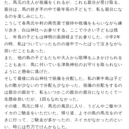
た。馬元の主人が祝儀をくれるが、これも親分が受け取る。
親分は、馬の担ぎ手の中で最年長の子どもで、私も親分にな
るのを楽しみにした。
こうして各馬元や村の商売屋で接待や祝儀をもらいながら練
り歩き、白山神社へお参りする。ここで小さい子どもは残
し、年長の子どもは神明の薬師様までお参りした。小学2年
の時、私はついていったものの途中でへたばって泣きながら
担いだこともあった。
また、他の島の子どもたちや大人から喧嘩をふきかけられる
こともあり、馬に付いている津島神社のお守りを取られない
ようにと懸命に逃げた。
そして最後に白山神社で祝儀を分配した。私の東中島は子ど
もの数が少ないので分配も少なかった。祝儀の分配をするの
は親分の親分で、私もいつかこの親分の親分になりたくて一
生懸命担いだが、1回もなれなかった。
その後、馬元に帰り、馬元の風呂に入り、うどんやご飯やス
イカのご馳走をいただいた。帰り道、よその島の馬元をのぞ
きに行って、ご馳走が多かったの、スイカがなかったのとい
い、時には竹刀でけんかもした。