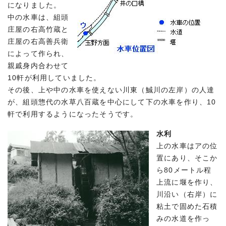
になりました。
中の水車は、組頭
庄屋の右高竹蔵と
庄屋の右高善兵衛
によって作られ、
親戚身内合わせて
10軒が利用していました。
その後、上や中の水車を使えない川東（鯎川の左岸）の人達
が、組頭惣代の水草八百蔵を中心にして下の水車を作り、10
軒で利用するようになったそうです。
水利
上の水車はアの位
置にあり、そこか
ら80メートル程
上流に堰を作り、
川沿い（右岸）に
粘土で固めた石積
みの水道を作っ