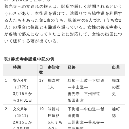
善光寺への女連れの旅人は、関所で厳しく詰問されるという
うわさがあり、本街道を避けて、遠回りでも脇往還を利用す
る人たちもあった第1表のうち、味鋺村の6人づれ（うち女2
人）の場合は往復とも脇道を通っている。女性の善光寺参り
が各地で盛んになってきたことに対応して、女性の出国につ
いて緩和する藩が出ている。
表1善光寺参詣道中記の例
時期
日
参詣者
経路
出典
数
1
安永4年
17
梅森村
駄知―土岐―下街道
梅森
（1775）
1人
―中山道―
の歴
3月15日か
善光寺―三州街道―
史
ら3月31日
飯田街道
2
文化8年
19
味鋺村
下街道―中山道―飯
楠町
（1811）
庄屋格
田街道―
誌
2月15日か
6人うち
三州街道―善光寺―
ら3月5日
女2人
三州街道―