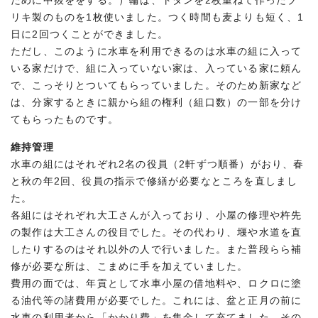
ために中抜ををする。）輪は、トタンを2枚重ねて作ったブ
リキ製のものを1枚使いました。つく時間も麦よりも短く、1
日に2回つくことができました。
ただし、このように水車を利用できるのは水車の組に入って
いる家だけで、組に入っていない家は、入っている家に頼ん
で、こっそりとついてもらっていました。そのため新家など
は、分家するときに親から組の権利（組口数）の一部を分け
てもらったものです。
維持管理
水車の組にはそれぞれ2名の役員（2軒ずつ順番）がおり、春
と秋の年2回、役員の指示で修繕が必要なところを直しまし
た。
各組にはそれぞれ大工さんが入っており、小屋の修理や杵先
の製作は大工さんの役目でした。その代わり、堰や水道を直
したりするのはそれ以外の人で行いました。また普段らら補
修が必要な所は、こまめに手を加えていました。
費用の面では、年貢として水車小屋の借地料や、ロクロに塗
る油代等の諸費用が必要でした。これには、盆と正月の前に
水車の利用者から「かかり費」を集金して充てました。その