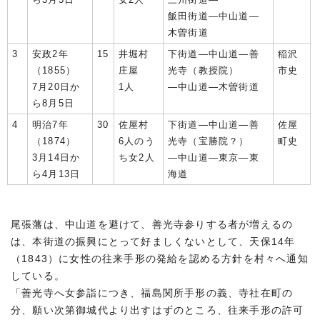
飯田街道―中山道―
木曽街道
3
安政2年
15
井堀村
下街道―中山道―善
稲沢
（1855）
庄屋
光寺（教授院）
市史
7月20日か
1人
―中山道―木曽街道
ら8月5日
4
明治7年
30
佐屋村
下街道―中山道―善
佐屋
（1874）
6人のう
光寺（宝勝院？）
町史
3月14日か
ち女2人
―中山道―東京―東
ら4月13日
海道
尾張藩は、中山道を避けて、善光寺参りする者が増えるの
は、本街道の振興にとって好ましくないとして、天保14年
（1843）に女性の往来手形の発給を認める方針を村々へ通知
している。
「善光寺へ女参詣につき、福島関所手形の義、寺社在町の
分、願い次第御城代より出すはずのところ、往来手形の許可