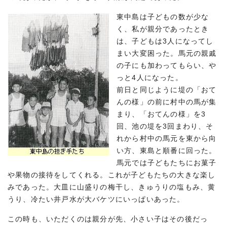
東中島は子どもの数が少な
く、私が親分であったとき
は、子どもは3人になってし
まい大変困った。馬元の親戚
の子にも加わってもらい、や
っと4人になった。
前日と同じように堤の「おて
んの様」の前に村中の馬が集
まり、「おてんの様」を3
回、池の堤を3回まわり、そ
れから村中の馬元を東から向
い方、東島と順番に回った。
馬元では子どもたちにお菓子
や果物の接待をしてくれる。これが子どもたちの大きな楽し
みであった。大皿に山盛りの梅干し、きゅうりの塩もみ、黄
うり、冷たい井戸水が大バケツにいっぱいあった。
この時も、いただくのは親分が先、小さい子はその後だっ