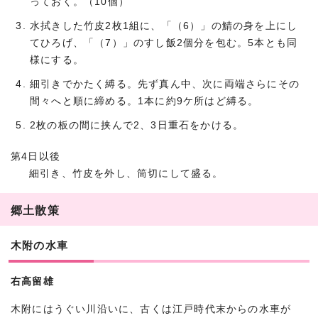
っておく。（10個）
水拭きした竹皮2枚1組に、「（6）」の鯖の身を上にし
てひろげ、「（7）」のすし飯2個分を包む。5本とも同
様にする。
細引きでかたく縛る。先ず真ん中、次に両端さらにその
間々へと順に締める。1本に約9ケ所はど縛る。
2枚の板の間に挟んで2、3日重石をかける。
第4日以後
細引き、竹皮を外し、筒切にして盛る。
郷土散策
木附の水車
右高留雄
木附にはうぐい川沿いに、古くは江戸時代末からの水車が