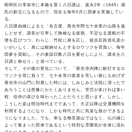
昭和区の享栄寺に本拠を置く八日講は、嘉永2年（1849）堀
氏の創立になるもので、現在も毎年5月に団参を実施してい
る。
八日講由縁によると「名古屋、善光寺間七十余里の山路を遠
しとせず、講長が引率して険峻なる坂嶺、不定なる渡船の不
便を忍びつつ、わらじ、竹杖に身を託し、徒歩足跣巡礼姿か
いがいしく、肩には献納せんとするロウソクを背負い、毎年
団参を奨励し、その参詣日数八日を要せしにより、講名を八
日講と称せり」と述べている。
そして、その後の変化について、「善光寺内陣に献灯するロ
ウソクを背に負うて、七十余里の坂道を苦しい旅にもめげず
善光寺の山門に到着した時には、しみじみと法悦に浸ったで
あろうことは想像にかたくありません。苦労が多ければ多い
程、信仰の喜びを味わったことだろうと思います。しかし、
こうした姿は明治時代までであって、大正以降は交通機関を
利用するようになり、しかも時代と共に気楽な旅ができるよ
うになりました。でも、単なる物見遊山ではなく、仏の縁に
よって集まった団体であるという特別な雰囲気が全体に流れ