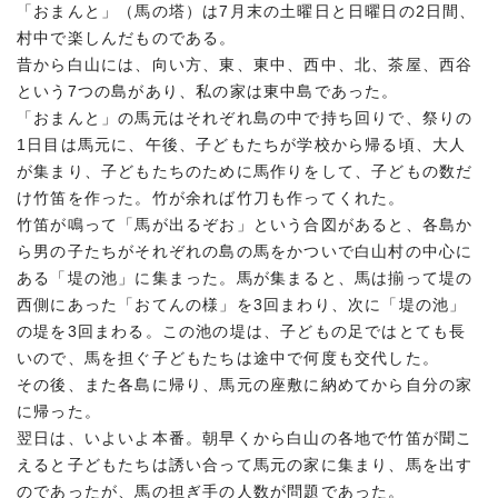
「おまんと」（馬の塔）は7月末の土曜日と日曜日の2日間、
村中で楽しんだものである。
昔から白山には、向い方、東、東中、西中、北、茶屋、西谷
という7つの島があり、私の家は東中島であった。
「おまんと」の馬元はそれぞれ島の中で持ち回りで、祭りの
1日目は馬元に、午後、子どもたちが学校から帰る頃、大人
が集まり、子どもたちのために馬作りをして、子どもの数だ
け竹笛を作った。竹が余れば竹刀も作ってくれた。
竹笛が鳴って「馬が出るぞお」という合図があると、各島か
ら男の子たちがそれぞれの島の馬をかついで白山村の中心に
ある「堤の池」に集まった。馬が集まると、馬は揃って堤の
西側にあった「おてんの様」を3回まわり、次に「堤の池」
の堤を3回まわる。この池の堤は、子どもの足ではとても長
いので、馬を担ぐ子どもたちは途中で何度も交代した。
その後、また各島に帰り、馬元の座敷に納めてから自分の家
に帰った。
翌日は、いよいよ本番。朝早くから白山の各地で竹笛が聞こ
えると子どもたちは誘い合って馬元の家に集まり、馬を出す
のであったが、馬の担ぎ手の人数が問題であった。