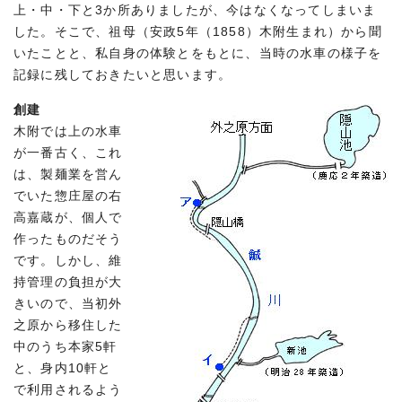
上・中・下と3か所ありましたが、今はなくなってしまいま
した。そこで、祖母（安政5年（1858）木附生まれ）から聞
いたことと、私自身の体験とをもとに、当時の水車の様子を
記録に残しておきたいと思います。
創建
木附では上の水車
が一番古く、これ
は、製麺業を営ん
でいた惣庄屋の右
高嘉蔵が、個人で
作ったものだそう
です。しかし、維
持管理の負担が大
きいので、当初外
之原から移住した
中のうち本家5軒
と、身内10軒と
で利用されるよう