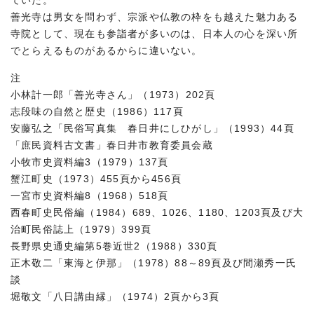
ていた。
善光寺は男女を問わず、宗派や仏教の枠をも越えた魅力ある
寺院として、現在も参詣者が多いのは、日本人の心を深い所
でとらえるものがあるからに違いない。
注
小林計一郎「善光寺さん」（1973）202頁
志段味の自然と歴史（1986）117頁
安藤弘之「民俗写真集 春日井にしひがし」（1993）44頁
「庶民資料古文書」春日井市教育委員会蔵
小牧市史資料編3（1979）137頁
蟹江町史（1973）455頁から456頁
一宮市史資料編8（1968）518頁
西春町史民俗編（1984）689、1026、1180、1203頁及び大
治町民俗誌上（1979）399頁
長野県史通史編第5巻近世2（1988）330頁
正木敬二「東海と伊那」（1978）88～89頁及び間瀬秀一氏
談
堀敬文「八日講由縁」（1974）2頁から3頁