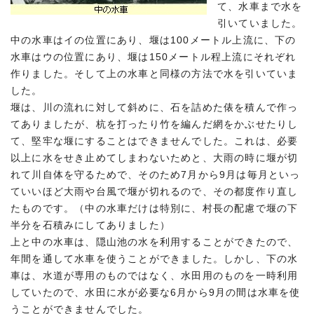
て、水車まで水を
引いていました。
中の水車はイの位置にあり、堰は100メートル上流に、下の
水車はウの位置にあり、堰は150メートル程上流にそれぞれ
作りました。そして上の水車と同様の方法で水を引いていま
した。
堰は、川の流れに対して斜めに、石を詰めた俵を積んで作っ
てありましたが、杭を打ったり竹を編んだ網をかぶせたりし
て、堅牢な堰にすることはできませんでした。これは、必要
以上に水をせき止めてしまわないためと、大雨の時に堰が切
れて川自体を守るためで、そのため7月から9月は毎月といっ
ていいほど大雨や台風で堰が切れるので、その都度作り直し
たものです。（中の水車だけは特別に、村長の配慮で堰の下
半分を石積みにしてありました）
上と中の水車は、隠山池の水を利用することができたので、
年間を通して水車を使うことができました。しかし、下の水
車は、水道が専用のものではなく、水田用のものを一時利用
していたので、水田に水が必要な6月から9月の間は水車を使
うことができませんでした。