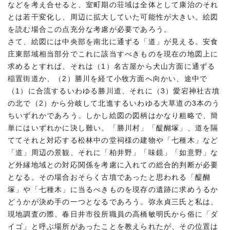
などを考え合せると、室町期の荘域は全体として康治のそれ
とは若干変化し、周辺に拡大していた可能性が大きい。絵図
を読む場合この点充分な考慮が必要であろう。
さて、絵図には中央部を南北に通ずる「道」が見える。安食
庄東部域相当部分でこれに該当すべきものを現在の地図上に
求めるとすれば、それは（1）名古屋から犬山方面に通ずる
稲置街道か、（2）勝川を経て小牧方面へ向かい、途中で
（1）に合流するいわゆる勝川道、それに（3）愛宕神社古墳
の北で（2）から分岐して北進するいわゆる大草道の3本のう
ちいずれかであろう。しかし絵図の図柄はかなり粗略で、簡
単にはいずれかに決し難い。「勝川村」「醍醐塚」、道を隔
ててそれと対応する松林中の堂祠様の建物や「七種木」など
「道」周辺の景観、それに「柏井野」「味鏡」「如意野」な
ど外縁地域との対応関係を考慮に入れての総合的判断が必要
となる。その場合おそらく古墳であったと思われる「醍醐
塚」や「七種木」に当るべきものを現存の遺跡に求めうるか
どうかが決め手の一つとなるであろう。弥永貞三氏と私は、
現地調査の際、春日井市役所職員の高橋敏明氏から俗に「ダ
イゴ」と呼ぶ場所があったことを教えられたが、その位置は