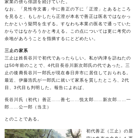
家業の傍ら俳諧を続けていた。
なお、「見性寺文書」中に善正の下に「正澄」とあるところ
を見ると、もしかしたら正澄が本名で善正は医名ではなかっ
たかという疑問を生ずる。すなわち本業の医名で通っていた
からではなかろうかと考える。この点については更に考究の
余地があろうことを指摘するにとどめたい。
三止の家系
三止は姓長谷川で初代であったらしい。私が内津を訪ねたの
は50年前のことで、4代目長谷川新次郎氏の代であった。三
止の後裔長谷川一郎氏が現在春日井市に居住しておられる。
最近、伊藤浩氏が一郎氏に就いて家系を質したところ、2代
目、3代目も判明した。報告によれば、
長谷川氏（初代）善正……善七……悦太郎……新次郎……一
郎……公一郎（当主）
とのことである。
初代善正（三止）の居