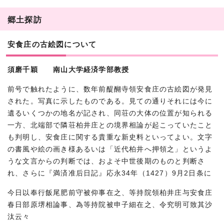
郷土探訪
安食庄の古絵図について
須磨千穎 南山大学経済学部教授
前号で触れたように、数年前醍醐寺領安食庄の古絵図が発見
された。写真に示したものである。見ての通りそれには今に
遺るいくつかの地名が記され、同荘の大体の位置が知られる
一方、北端部で隣荘柏井庄との境界相論が起こっていたこと
も判明し、安食庄に関する貴重な新史料といってよい。文字
の書風や絵の画き様あるいは「近代柏井へ押領之」というよ
うな文言からの判断では、およそ中世後期のものと判断さ
れ、さらに『満済准后日記』応永34年（1427）9月2日条に
今日以奉行飯尾肥前守被仰事在之、等持院領柏井庄与安食庄
春日部原堺相論事、為等持院被申子細在之、令究明可致其沙
汰云々