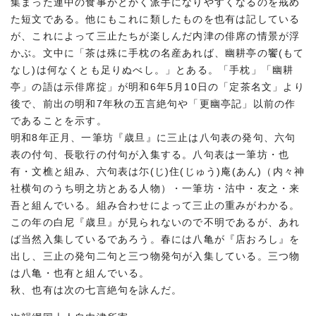
集まった連中の食事がとかく派手になりやすくなるのを戒め
た短文である。他にもこれに類したものを也有は記している
が、これによって三止たちが楽しんだ内津の俳席の情景が浮
かぶ。文中に「茶は殊に手枕の名産あれば、幽耕亭の饗(もて
なし)は何なくとも足りぬべし。」とある。「手枕」「幽耕
亭」の語は示俳席掟」が明和6年5月10日の「定茶名文」より
後で、前出の明和7年秋の五言絶句や「更幽亭記」以前の作
であることを示す。
明和8年正月、一筆坊『歳旦』に三止は八句表の発句、六句
表の付句、長歌行の付句が入集する。八句表は一筆坊・也
有・文樵と組み、六句表は尓(じ)住(じゅう)庵(あん)（内々神
社横句のうち明之坊とある人物）・一筆坊・沽中・友之・来
吾と組んでいる。組み合わせによって三止の重みがわかる。
この年の白尼『歳旦』が見られないので不明であるが、あれ
ば当然入集しているであろう。春には八亀が『店おろし』を
出し、三止の発句二句と三つ物発句が入集している。三つ物
は八亀・也有と組んでいる。
秋、也有は次の七言絶句を詠んだ。