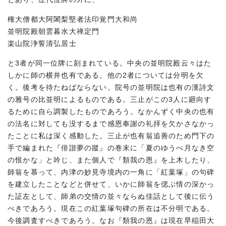
権大僧都大阿闍梨堅者法印覚門大和尚
並明院殿朝雲暮水大禅定門
楽山院浄誓清弘居士
と3者が同一位牌に刻まれている。中央の並明院殿云々はた
しかに師の横井也有である。他の2者については分明を欠
く。後考を待たねばならない。院号の並明院は也有の漢詩文
の雅号の比並明によるものである。三止がこの3人に廻向す
るために自ら調製したものであろう。なかんずく中央の也有
の法名に対しても没するまで感恩奉謝の礼拝を欠かさなかっ
たことに私は深く感動した。三止が也有翁追善のため門下の
手で編まれた『俳諧夢の蹤』の巻末に「夏のゆうべ月なき空
の恨かな」と吟じ、また個人で『類我の恩』を上木したり、
師翁を慕って、内津の妙見寺境内の一角に「紅葉塚」の句碑
を建立したことなどと併せて、いかに師翁を偲ぶ情の深かっ
た証左として、師弟の交情の並々ならぬ佳話として後に伝う
べきであろう。現在この紅葉塚句碑の所在は不分明である。
今後調査すべきであろう。なお『類我の恩』は現在早稲田大