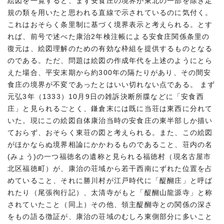
絵図を一覧すると、まず安食庄の境界が東北の一部を除き定
規の類を用いたと思われる直線で示されているのに気付く。
これはおそらく条里制に基づく境界表示と考えられる。とす
れば、前号で述べた康治2年検注帳による安食庄関係条里の
復元は、絵図理解のための有効な枠組を提供するものとなる
のである。ただ、問題は絵図の作成年代を上述のようにとら
えた場合、平安末期から約300年の隔たりがあり、その間安
食庄の境界が不変であったとはいい切れない点である。 まず
元弘3年（1333）10月9日の雑訴決断所牒などに「安食西
庄」と見られるごとく、鎌倉末には既に当荘は東西に分れて
いた。現にこの絵図自体康治当時の安食庄の東半部しか描い
ておらず、おそらく東荘の図と考えられる。また、この絵図
がほかならぬ境界相論にかかわるものであること、荘内の名
(みょう)の一つ福徳名の遺称と見られる福徳村（現名古屋市
北区福徳町）が、康治の荘域から若干西南にずれた位置を占
めていること、それに勝川村が江戸時代に「醍醐庄」と呼ば
れたり（尾張徇行記）、太清寺がもと「醍醐山龍源寺」と称
されていたこと（同上）その他、領主醍醐寺との関係の深さ
をもの語る徴証が、康治の荘域のむしろ東側部分に多いこと