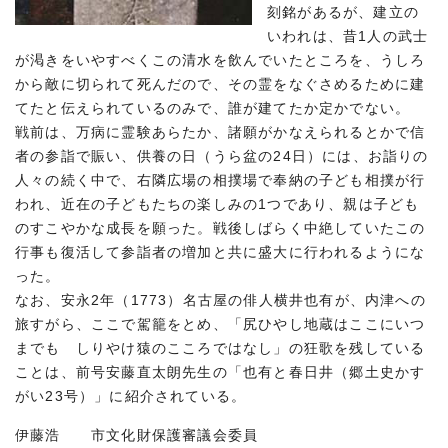
刻銘があるが、建立の
いわれは、昔1人の武士
が渇きをいやすべくこの清水を飲んでいたところを、うしろ
から敵に切られて死んだので、その霊をなぐさめるために建
てたと伝えられているのみで、誰が建てたか定かでない。
戦前は、万病に霊験あらたか、諸願がかなえられるとかで信
者の参詣で賑い、供養の日（うら盆の24日）には、お詣りの
人々の続く中で、右隣広場の相撲場で奉納の子ども相撲が行
われ、近在の子どもたちの楽しみの1つであり、親は子ども
のすこやかな成長を願った。戦後しばらく中絶していたこの
行事も復活して参詣者の増加と共に盛大に行われるようにな
った。
なお、安永2年（1773）名古屋の俳人横井也有が、内津への
旅すがら、ここで駕籠をとめ、「尻ひやし地蔵はここにいつ
までも しりやけ猿のこころではなし」の狂歌を残している
ことは、前号安藤直太朗先生の「也有と春日井（郷土史かす
がい23号）」に紹介されている。
伊藤浩 市文化財保護審議会委員