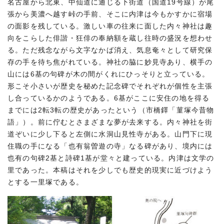
名古屋から北東、中仙道に通じる下街道（国道19号線）が尾
張から美濃へ越す峠の手前、そこに内津は今もかすかに宿場
の面影を残している。激しい車の往来に面した内々神社は趣
向をこらした俳諧・狂俳の奉納額を蔵し往時の盛況を想わせ
る。ただ残念ながら文字なかば消え、気息奄々として研究保
存の手を待ち焦がれている。神社の脇に妙見寺あり、横手の
山には6基の句碑が木の間がくれにひっそりと立っている。
形こそ小さいが歴史を秘めた記念碑でそれぞれが個性を主張
し合っているかのようである。6基がここに安住の地を得る
までには2転3転の歴史があったという（市橋鐸「菫塚今昔物
語」）。前に佇むとさまざまな夢が去来する。内々神社を街
道ぞいに少し下ると左側に水洞山見性寺がある。山門下に現
住職の手になる「也有翁曽遊の寺」なる碑があり、境内には
也有の句碑2基と詩碑1基が堂々と建っている。内津は文学の
里であった。本稿はそれを少しでも歴史的現実に近づけよう
とする一里塚である。