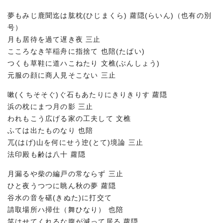
夢もみじ鹿聞迄は肱枕(ひじまくら) 蘿隠(らいん)（也有の別
号）
月も居待を過て遅き夜 三止
こころなき竿稲舟に指捨て 也陪(たばい)
つくも草鞋に道ハこねたり 文樵(ぶんしょう)
元服の顔に商人見そこない 三止
嗽(くちそそぐ)ぐ石もあたりにきりきりす 蘿隠
浜の枕にまつ月の影 三止
われもこう広げる家の工夫して 文樵
ふては出たものなり 也陪
兀(はげ)山を何にせう迚(とて)境論 三止
法印殿も齢は八十 蘿隠
月漏るや柴の編戸の常ならず 三止
ひと夜うつつに眺ん秋の夢 蘿隠
谷水の音を碪(きぬた)に打交て
請取場所ハ掃仕（舞ひなり） 也陪
笑はせてくれるな腹が減って居る 蘿隠