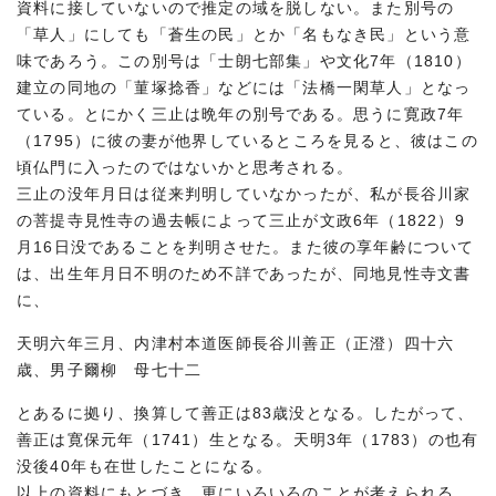
資料に接していないので推定の域を脱しない。また別号の
「草人」にしても「蒼生の民」とか「名もなき民」という意
味であろう。この別号は「士朗七部集」や文化7年（1810）
建立の同地の「菫塚捻香」などには「法橋一閑草人」となっ
ている。とにかく三止は晩年の別号である。思うに寛政7年
（1795）に彼の妻が他界しているところを見ると、彼はこの
頃仏門に入ったのではないかと思考される。
三止の没年月日は従来判明していなかったが、私が長谷川家
の菩提寺見性寺の過去帳によって三止が文政6年（1822）9
月16日没であることを判明させた。また彼の享年齢について
は、出生年月日不明のため不詳であったが、同地見性寺文書
に、
天明六年三月、内津村本道医師長谷川善正（正澄）四十六
歳、男子爾柳 母七十二
とあるに拠り、換算して善正は83歳没となる。したがって、
善正は寛保元年（1741）生となる。天明3年（1783）の也有
没後40年も在世したことになる。
以上の資料にもとづき、更にいろいろのことが考えられる。