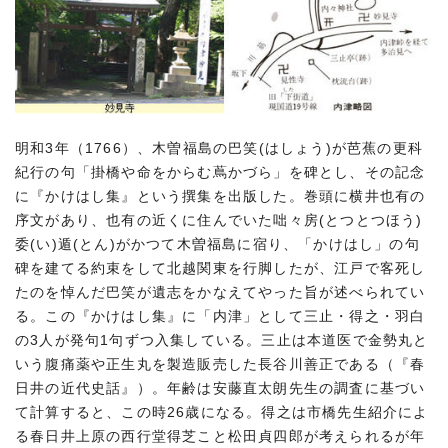
明和3年（1766）、木曽福島の巴笑(はしょう)が芭蕉の更科
紀行の句「掛橋や命をからむ蔦かづら」を碑とし、その記念
に『かけはし集』という撰集を出版した。巻頭に横井也有の
序文があり、也有の近くに住んでいた咄々房(とつとつほう)
委(い)遁(とん)がかつて木曽福島に宿り、「かけはし」の句
碑を建てる約束をして北越関東を行脚したが、江戸で客死し
たのを悼んだ巴笑が遺志をかなえてやった旨が述べられてい
る。この『かけはし集』に「内津」として三止・得之・羽白
の3人が発句1句ずつ入集している。三止は本道医で金勢丸と
いう腹痛薬や正生丸を製造販売した長谷川善正である（『春
日井の近代史話』）。年齢は安藤直太朗先生の調査に基づい
て計算すると、この時26歳になる。得之は市橋先生紹介によ
る春日井上原の西行堂得芝こと松田貞四郎が考えられるが年