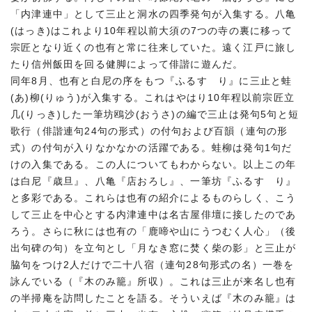
「内津連中」として三止と洞水の四季発句が入集する。八亀
(はっき)はこれより10年程以前大須の7つの寺の裏に移って
宗匠となり近くの也有と常に往来していた。遠く江戸に旅し
たり信州飯田を回る健脚によって俳諧に遊んだ。
同年8月、也有と白尼の序をもつ『ふるすゞり』に三止と蛙
(あ)柳(りゅう)が入集する。これはやはり10年程以前宗匠立
几(りっき)した一筆坊鴎沙(おうさ)の編で三止は発句5句と短
歌行（俳諧連句24句の形式）の付句および百韻（連句の形
式）の付句が入りなかなかの活躍である。蛙柳は発句1句だ
けの入集である。この人についてもわからない。以上この年
は白尼『歳旦』、八亀『店おろし』、一筆坊『ふるすゞり』
と多彩である。これらは也有の紹介によるものらしく、こう
して三止を中心とする内津連中は名古屋俳壇に接したのであ
ろう。さらに秋には也有の「鹿啼や山にうつむく人心」（後
出句碑の句）を立句とし「月なき窓に焚く柴の影」と三止が
脇句をつけ2人だけで二十八宿（連句28句形式の名）一巻を
詠んでいる（『木のみ籠』所収）。これは三止が来名し也有
の半掃庵を訪問したことを語る。そういえば『木のみ籠』は