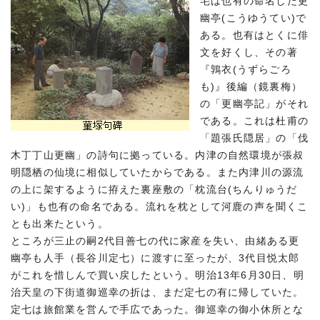
宅は也有の命名した更
幽亭(こうゆうてい)で
ある。也有はとくに俳
文を好くし、その著
『鶉衣(うずらごろ
も)』後編（鏡裏梅）
の「更幽亭記」がそれ
である。これは杜甫の
「題張氏隠居」の「伐
木丁丁山更幽」の詩句に拠っている。内津の自然環境が張叔
明隠栖の仙境に相似していたからである。また内津川の源流
の上に架するように拵えた裏座敷の「枕流台(ちんりゅうだ
い)」も也有の命名である。流れを枕として河鹿の声を聞くこ
とも出来たという。
ところが三止の嗣2代目善七の代に家産を失い、由緒ある更
幽亭も人手（長谷川定七）に渡すに至ったが、3代目悦太郎
がこれを惜しんで買い戻したという。明治13年6月30日、明
治天皇の下街道御巡幸の折は、まだ定七の有に帰していた。
定七は旅館業を営んで手広であった。御巡幸の御小休所とな