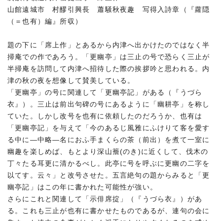
山館遠城市 村醪引興長 蕭騒秋夜趣 写得入詩章（『蘿隠
（＝也有）編』所収）
題の下に「席上作」とあるから内津へ出かけたのではなく半
掃庵での作であろう。「更幽亭」は三止の号で恐らく三止が
半掃庵を訪問して内津へ招待した際の挨拶吟と思われる。内
津の秋の夜を想像して賛美している。
「更幽亭」の号に関連して「更幽亭記」がある（『うづら
衣』）。三止は前出句碑の号にあるように「幽耕亭」を称し
ていた。しかし改号を也有に依頼したのだろうか、也有は
「更幽亭記」を与えて「今のあるじ風雅にふけりて客を愛す
る中に―中略―名におふ手まくらの茶（前出）を煮て一室に
幽趣を楽しめば、もとより深山簷(のき)に近くして、伐木の
丁々たる耳更に清かるべし。此亭に号を呼ぶに更幽の二字を
以てす。云々」と改号させた。五言絶句の題からみると「更
幽亭記」はこの年に書かれた可能性が強い。
さらにこれと関連して「示俳席掟」（『うづら衣』）があ
る。これも三止が也有に書かせたものであるが、連句の会に