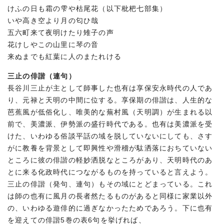
けふの日も霜の雫や枯尾花（以下枇杷七部集）
いや高き空より月の匂ひ哉
五六町来て夜明けたり雉子の声
花けしやこの山里に琴の音
来ぬまでも紅葉に人のまたれける
三止の俳諧（連句）
長谷川三止が主として師事した也有は享保安永時代の人であ
り、元禄と天明の中間に位する。享保期の俳諧は、人生的な
芭蕉風が低俗化し、唯美的な蕪村風（天明調）が生まれる以
前で、美濃派、伊勢派の盛行時代である。也有は美濃派を受
けた、いわゆる俗談平話の域を脱していないにしても、さす
がに教養を背景として即興性や滑稽が駄洒落におちていない
ところに彼の俳諧の軽妙洒脱なところがあり、天明時代のあ
とに来る化政時代につながるものを持っていると言えよう。
三止の俳諧（発句、連句）もその域にとどまっている。これ
は師の也有に風月の長者然たるものがあると同様に家業以外
の、いわゆる遊俳的に過ぎなかったためであろう。下に也有
を迎えての俳諧5巻の表6句を挙げれば、