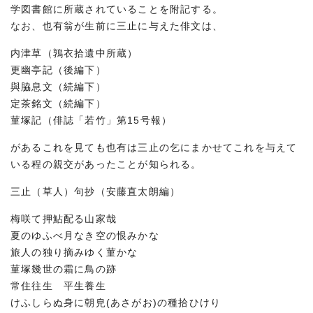
学図書館に所蔵されていることを附記する。
なお、也有翁が生前に三止に与えた俳文は、
内津草（鶉衣拾遺中所蔵）
更幽亭記（後編下）
與脇息文（続編下）
定茶銘文（続編下）
菫塚記（俳誌「若竹」第15号報）
があるこれを見ても也有は三止の乞にまかせてこれを与えて
いる程の親交があったことが知られる。
三止（草人）句抄（安藤直太朗編）
梅咲て押鮎配る山家哉
夏のゆふべ月なき空の恨みかな
旅人の独り摘みゆく菫かな
菫塚幾世の霜に鳥の跡
常住往生 平生養生
けふしらぬ身に朝皃(あさがお)の種拾ひけり