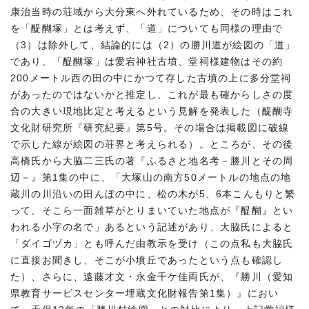
康治当時の荘域から大分東へ外れているため、その時はこれ
を「醍醐塚」とは考えず、「道」についても同様の理由で
（3）は除外して、結論的には（2）の勝川道が絵図の「道」
であり、「醍醐塚」は愛宕神社古墳、堂祠様建物はその約
200メートル西の田の中にかつて存した古墳の上に多分堂祠
があったのではないかと推定し、これが最も確からしさの度
合の大きい現地比定と考えるという見解を発表した（醍醐寺
文化財研究所『研究紀要』第5号。その場合は掲載図に破線
で示した線が絵図の荘界と考えられる）。ところが、その後
高橋氏から大脇二三氏の著『ふるさと地名考－勝川とその周
辺－』第1集の中に、「大塚山の南方50メートルの地点の地
蔵川の川沿いの田んぼの中に、松の木が5、6本こんもりと繁
って、そこら一面雑草がとりまいていた地点が『醍醐』とい
われる小字の名で」あるという記述があり、大脇氏によると
「ダイゴヅカ」とも呼んだ由教示を受け（この点私も大脇氏
に直接お聞きし、そこが小墳丘であったという点も確認し
た）、さらに、遠藤才文・永金千ケ佳両氏が、『勝川（愛知
県教育サービスセンター埋蔵文化財報告第1集）』におい