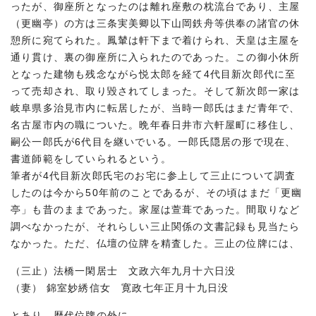
ったが、御座所となったのは離れ座敷の枕流台であり、主屋
（更幽亭）の方は三条実美卿以下山岡鉄舟等供奉の諸官の休
憩所に宛てられた。鳳輦は軒下まで着けられ、天皇は主屋を
通り貫け、裏の御座所に入られたのであった。この御小休所
となった建物も残念ながら悦太郎を経て4代目新次郎代に至
って売却され、取り毀されてしまった。そして新次郎一家は
岐阜県多治見市内に転居したが、当時一郎氏はまだ青年で、
名古屋市内の職についた。晩年春日井市六軒屋町に移住し、
嗣公一郎氏が6代目を継いでいる。一郎氏隠居の形で現在、
書道師範をしていられるという。
筆者が4代目新次郎氏宅のお宅に参上して三止について調査
したのは今から50年前のことであるが、その頃はまだ「更幽
亭」も昔のままであった。家屋は萱葺であった。間取りなど
調べなかったが、それらしい三止関係の文書記録も見当たら
なかった。ただ、仏壇の位牌を精査した。三止の位牌には、
（三止）法橋一閑居士 文政六年九月十六日没
（妻） 錦室妙綉信女 寛政七年正月十九日没
とあり、歴代位牌の外に、