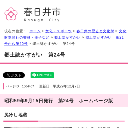
現在の位置：
ホーム
>
文化・スポーツ
>
春日井の歴史と文化財
>
文化
財課発行の書籍・冊子など
>
郷土誌かすがい
>
郷土誌かすがい 第21
号から第40号
> 郷土誌かすがい 第24号
郷土誌かすがい 第24号
更新日 平成29年12月7日
ページID 1004467
昭和59年9月15日発行 第24号 ホームページ版
尻冷し地蔵