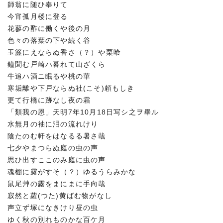
師翁に随ひ奉りて
今宵孤月楼に登る
花蓼の酢に働くや後の月
色々の落葉の下や続く谷
玉簾にえならぬ香さ（？）や栗喰
鐘聞む戸崎ハ暮れて山ざくら
牛追ハ酒ニ眠るや桃の華
寒垢離や下戸ならぬ社(こそ)頼もしき
更て行橋に跡なし夜の霜
「類我の恩」天明7年10月18日写シ之ヲ畢ル
水無月の袖に泪の流れけり
陰たのむ軒をはなるる暑さ哉
七夕やまつらぬ庭の虫の声
思ひ出すここのみ庭に虫の声
魂棚に露がすそ（？）ゆるうらみかな
鼠尾艸の露をまにまに手向哉
寂然と蘿(つた)黄ばむ物がなし
声立ず塚になきけり昼の虫
ゆく秋の別れものかな百ケ月