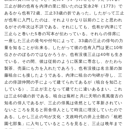
三止が師の也有を内津の里に招いたのは安永2年（1773）で
あるから也有72歳、三止33歳の折であった。したがって三止
が也有に入門したのは、それよりかなり以前のことと思われ
るがその年次は不詳である。それにしても、也有が内津にて
三止らと巻いた5巻の写本が伝わっている。それらの俳席に
一座した三止の発句や付句によって、33歳の三止の俳句の力
量を知ることが出来る。したがって彼の也有入門は更に10年
位さかのぼるのではなかろうか。也有没後三止は40年も生き
ている。その間、彼は従前のように医業に専念し、かたわら
製茶、売薬にも力を入れたであろう。也有没後は名古屋の加
藤暁台にも接したようである。内津に暁台の句碑が存し、三
止の俳諧仲間の手によって建てられてあるが（暁台を知己と
している）、三止が主となって建てたに違いあるまい。これ
は三止60歳の折である。暁台は蕪村と共に天明の蕉風復古の
知名の俳人であるが、三止の俳風は依然として革新されてい
ないところを見ると田舎俳人として時流に埋没していたので
ある。しかし三止の句が文化・文政時代の井上士朗の「枇杷
園七部集」に入句しているところを見ると、三止は晩年まで