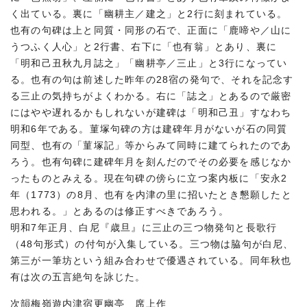
く出ている。裏に「幽耕主／建之」と2行に刻まれている。
也有の句碑は上と同質・同形の石で、正面に「鹿啼や／山に
うつふく人心」と2行書、右下に「也有翁」とあり、裏に
「明和己丑秋九月誌之」「幽耕亭／三止」と3行になってい
る。也有の句は前述した昨年の28宿の発句で、それを記念す
る三止の気持ちがよくわかる。右に「誌之」とあるので厳密
にはやや遅れるかもしれないが建碑は「明和己丑」すなわち
明和6年である。菫塚句碑の方は建碑年月がないが石の同質
同型、也有の「菫塚記」等からみて同時に建てられたのであ
ろう。也有句碑に建碑年月を刻んだのでその必要を感じなか
ったものとみえる。現在句碑の傍らに立つ案内板に「安永2
年（1773）の8月、也有を内津の里に招いたとき懇願したと
思われる。」とあるのは修正すべきであろう。
明和7年正月、白尼『歳旦』に三止の三つ物発句と長歌行
（48句形式）の付句が入集している。三つ物は脇句が白尼、
第三が一筆坊という組み合わせで優遇されている。同年秋也
有は次の五言絶句を詠じた。
次韻梅嶺遊内津宿更幽亭 席上作