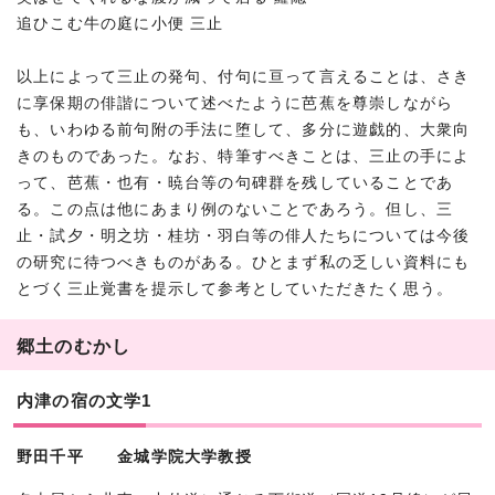
追ひこむ牛の庭に小便 三止
以上によって三止の発句、付句に亘って言えることは、さき
に享保期の俳諧について述べたように芭蕉を尊崇しながら
も、いわゆる前句附の手法に堕して、多分に遊戯的、大衆向
きのものであった。なお、特筆すべきことは、三止の手によ
って、芭蕉・也有・暁台等の句碑群を残していることであ
る。この点は他にあまり例のないことであろう。但し、三
止・試夕・明之坊・桂坊・羽白等の俳人たちについては今後
の研究に待つべきものがある。ひとまず私の乏しい資料にも
とづく三止覚書を提示して参考としていただきたく思う。
郷土のむかし
内津の宿の文学1
野田千平 金城学院大学教授