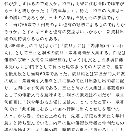
代が少しずれるので別人か。羽白は明智に住む医師で職業が
ら三止と親しかった（「内津草」）。得之・羽白の入集は三
止の誘いであろうが、三止の入集は巴笑からの要請ではな
く、当時65歳で面倒見のよい也有の勧誘によるものではなか
ろうか。とすれば三止と也有の交流はいつからか、新資料出
現の期待切なるものがある。
明和5年正月の白尼(はくに)『歳旦』には「内津連(うつつれ
ん)」として三止と洞水の歳旦・歳暮発句が入集する。白尼は
俳諧の宗匠・反喬舎武藤巴雀(はじゃく)を父とし五条坊伊藤
木児(もくじ)門下として育った尾張きっての大宗匠で、也有
を後見役とし当時60歳であった。歳旦帳とは宗匠が門人知友
の歳旦・歳暮句を入集料と共に集めて正月出版し出句者に配
り、世間に示す句集である。三止と洞水の入集は旦那芸遊俳
としての俳諧入門を意味する。洞水の素姓は不明だが、歳旦
句前書に「我今年おもふ儘に世捨人」となったと言い、歳暮
句では「此冬頻にむさしの国へ行脚に出んとせしを連中の
人々」から春まではと止められ「先嬉し頭陀も出来たり年用
意」と待ち望んでいる。内津の里の俳諧数奇者と仲間たちの
姿が彷彿する。同じ年の春、時節庵八亀の『店おろし』にも