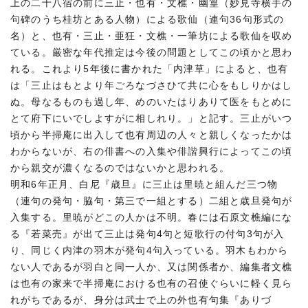
上の二十八宿の前に三止・也有・文樵・幽篁（妙見寺横手の
句碑のうち桂坊とある人物）による歌仙（連句36句形式の
名）と、也有・三止・亜狂・文樵・一筆坊による歌仙を収め
ている。厳密な年代推定は今後の問題としてこの頃かと思わ
れる。これより5年後に書かれた「内津草」によると、也有
は「三止はもとより年ごろなづさひて共に心をもしりかはし
ぬ。母なるものも過し年、めのいたはりありて医をもとめに
とて府下にいでしよすがに相しれり。」と記す。三止がいつ
頃から半掃庵に出入して也有周辺の人々と親しくなったかは
わからないが、右の俳書への入集や俳諧興行によってこの頃
から親交が濃くなるのではないかと思われる。
明和6年正月、白尼『歳旦』に三止は里暁と組んだ三つ物
（連句の発句・脇句・第三で一組とする）二組と歳旦発句が
入集する。里暁がどこの人かは不明。春には石原文樵編にな
る『若菜売』が出て三止は発句4句と短歌行の付句3句が入
り、同じく内津の羽木が発句4句入っている。羽木もわから
ない人であるが羽白と同一人か、又は関係者か、編集者文樵
は也有の家来で半掃庵における也有の召使ぐらいに軽く見ら
れがちであるが、身分は武士で上の外也有句集『ありづ