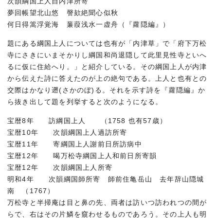
次韻綱国上人自内津所寄
夢回帳望北山悠 謦欬絶聞心似秋
何日得篙浮覚海 蒹葭浅水一虚舟（『蘿隠編』）
題にある綱国上人については也有が「内津草」で「府下万松
寺にさきにいまそかりし綱国和尚退隠して此里見性寺といへ
るに仮に住給へり。」と紹介している。その綱国上人が内津
から伝えた詩に答えたのが上の絶句である。上人と也有との
交際はかなり遡(さかのぼ)る。それを示す詩を『蘿隠編』か
ら抜き出して題を列挙すると次のようになる。
宝暦8年 訪綱国上人 （1758 也有57歳）
宝暦10年 次韻綱国上人過訪所寄
宝暦11年 寄綱国上人謝前日所訪病中
宝暦12年 喝万松寺綱国上人和前日所寄韻
宝暦12年 次韻綱国上人所寄
明和4年 次韻綱国師所寄 師前住亀岳山 去年辞山隠城
南 （1767）
万松寺と半掃庵は目と鼻の先、両者は訪いつ訪われつの間が
らで、右はその片鱗を窺わせるものであろう。その上人も明