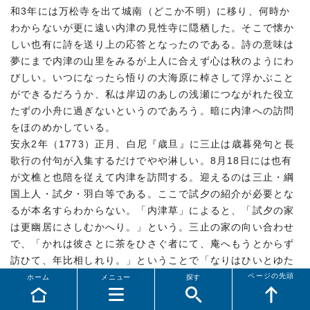
和3年には万松寺を出て城南（どこか不明）に移り、何時か
わからないが更に遠い内津の見性寺に隠栖した。そこで懐か
しい也有に詩を送り上の応答となったのである。詩の意味は
夢にまで内津の山里をみるが上人に合えず心は秋のようにわ
びしい。いつになったら悟りの大海原に棹さして浮かぶこと
ができるだろうか、私は岸辺のあしの浅瀬につながれた役立
たずの小舟に過ぎないというのであろう。暗に内津への訪問
をほのめかしている。
安永2年（1773）正月、白尼『歳旦』に三止は歳暮発句と長
歌行の付句が入集するだけでやや淋しい。8月18日には也有
が文樵と也陪を従えて内津を訪問する。迎えるのは三止・綱
国上人・試夕・羽白等である。ここで試夕の紹介が必要とな
るが本名すらわからない。「内津草」によると、「試夕の家
は更幽居にさしむかへり。」という。三止の家の向い合わせ
で、「かれは彼さとに茶をひさぐ者にて、庵へもうとからず
訪ひて、年比相しれり。」ということで「なりはひいとゆた
ページの先頭
かなるをのこ」である。三止の薬種商に劣らず土地の産物で
ホーム
メニュー
探す
ある茶を扱う裕福な葉茶屋であった。名古屋へ商用で出向き