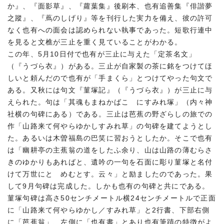
か』、『面影草』、『蘿葉集』後刷本、也有追善集『俳諧夢
之蹤』、『蔦のしげり』等を刊行した実力を備え、彼の許可
なく也有への面会は認められない執事であった。短歌行連中
を見ると文樵が三止を重く見ていることがわかる。
この年、5月10日付で也有が三止に与えた「定茶名文」
（『うづら衣』）がある。三止が自家製の茶に銘をつけてほ
しいと頼んだので也有が「手まくら」とつけてやった句文で
ある。又秋には句文『菫塚記』（『うづら衣』）が三止に与
えられた。句は「其魂もまねかばこゝにすみれ塚」（内々神
社横の句碑にある）である。三止は芭蕉の野ざらしの旅での
作「山路来て何やらゆかしすみれ草」の句碑を建てようとし
た。あるいは木曽福島の巴笑に習おうとしたか。そこで也有
は「幽耕亭の主蕉翁の道をしたふ余り、山は山路の薄むらさ
きのゆかりもあればと、遺吟の一句を石面に彫り菫塚と名付
けて万世にとゞめむとす。云々」と励ましたのであった。果
して9月句碑は完成した。しかも也有の句碑と共にである。
菫塚句碑は高さ50センチメートル横24センチメートルで正面
に「山路来て何やらゆかし／すみれ草」と2行書、下部右側
に「芭蕉翁」、左側に「也有書」とあり也有筆蹟の特徴がよ