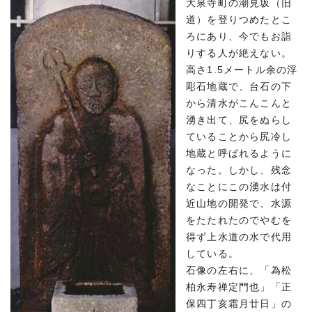
大泉寺町の潮見坂（旧
道）を登りつめたとこ
ろにあり、今でもお詣
りする人が絶えない。
高さ1.5メートル余の浮
彫石地蔵で、台石の下
から清水がこんこんと
湧き出て、尻をぬらし
ていることから尻冷し
地蔵と呼ばれるように
なった。しかし、残念
なことにこの湧水は付
近山地の開発で、水源
をたたれたのでやむを
得ず上水道の水で代用
している。
石像の左右に、「為松
柏永寿禅定門也」「正
保四丁亥霜月廿日」の