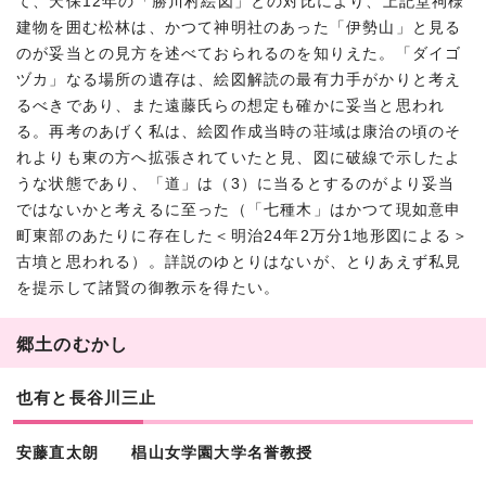
て、天保12年の「勝川村絵図」との対比により、上記堂祠様
建物を囲む松林は、かつて神明社のあった「伊勢山」と見る
のが妥当との見方を述べておられるのを知りえた。「ダイゴ
ヅカ」なる場所の遺存は、絵図解読の最有力手がかりと考え
るべきであり、また遠藤氏らの想定も確かに妥当と思われ
る。再考のあげく私は、絵図作成当時の荘域は康治の頃のそ
れよりも東の方へ拡張されていたと見、図に破線で示したよ
うな状態であり、「道」は（3）に当るとするのがより妥当
ではないかと考えるに至った（「七種木」はかつて現如意申
町東部のあたりに存在した＜明治24年2万分1地形図による＞
古墳と思われる）。詳説のゆとりはないが、とりあえず私見
を提示して諸賢の御教示を得たい。
郷土のむかし
也有と長谷川三止
安藤直太朗 椙山女学園大学名誉教授