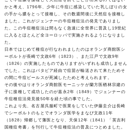
かと考え、1796年、少年に牛痘に感染していた乳しぼりの女
の手から膿をとって接種し、その数週間後に天然痘を接種し
ました。これがジェンナーの牛痘種痘法の発見でありまし
た。この牛痘種痘法は間もなく急速に全世界に普及し19世紀
に入るとほとんど全ヨーロッパで実施されるようになりまし
た。
日本ではじめて種痘が行なわれましたのはオランダ商館医シ
ーボルトが長崎で文政6年（1823）、また江戸で文政9年
（1826）の実施したものでありますがいずれも成功しません
でした。これはバタビア経由で痘苗が輸送されて来たためそ
の間に牛痘ビールスが死滅したためと考えられます。
その後やはりオランダ商館医モーニッケが蘭方医楢林宗建の
子に接種して成功したのが嘉永2年（1849）でジェンナーの
牛痘種痘法発見後50年を経た頃の事でした。
これより先、名古屋呉服町で医業をしていた伊藤圭介は長崎
でシーボルトのもとでオランダ医学をまなび文政11年
（1828）帰郷して藩医となり、天保12年（1841）「英吉利
国種痘奇書」を刊行して牛痘種痘法の普及につとめました。