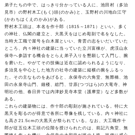
弟子たちの中で、はっきり分かっている人に、池田村（多治
見市）の野村木工(もく)頭(のかみ)と、玉野村の川地白江守
(かわちはくえのかみ)がある。
野村木工頭は、本名を作十郎（1815～1871）といい、多く
の神社、仏閣の建立と、大黒天をはじめ彫刻で名をなした。
当時大工職で屋号を白木屋といい、青雲の志をいだいていた
ところ、内々神社の建築に当っていた立川富棟が、虎渓山永
保寺へ参詣する機会をとらえ弟子入りを懇願して入門し、腕
を磨いた。やがてその技倆は近在に認められるようになり、
多治見を中心とした地方の社寺の建築に縦横の腕をふるっ
た。その主なものをあげると、永保寺の六角堂、無際橋、池
田の永泉寺山門、鐘楼、総門、廿原(つづはら)の大竜寺、神
明社の他、春日井では内津妙見寺本堂（護摩堂）など多数が
ある。
これらの建築物には、作十郎の彫刻が施されている。特に大
黒天を彫るのが得意で各所に尊像を残している。内々神社に
も高さ21.5cmの大黒天が祭られている。なお、大工職作十
郎が従五位木工頭の位階を授けられたのは、前記六角堂、無