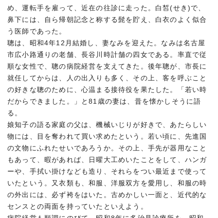
め、運転手を雇って、近在の往診に走った。白皙(せき)で、
鼻下には、自ら帰朝記念と称する髭を貯え、白衣のよく似合
う医師であった。
聰は、昭和4年12月結婚し、妻なみを迎えた。なみは名古屋
市広小路通りの老舗、長谷川時計舗の四女である。率直で従
順な女性で、聰の病院経営を支えてきた。後年聰が、市長に
就任してからは、人の出入りも多く、その上、客を呼ぶこと
の好きな聰のために、心温まる接待役を果たした。「若い時
だからできました。」と81歳の妻は、昔を懐かしそうに語
る。
娘知子の語る家庭の父は、機械いじりが好きで、あたらしい
物には、目を奪われて買い求めたという。若い頃に、先進国
の文物にふれたせいであろうか。その上、手先が器用なこと
もあって、暇があれば、日曜大工めいたことをして、ハンガ
ーや、手拭い掛けなども造り、それらをつい最近まで使って
いたという。又衣類も、和服、洋服双方を愛用し、和服の時
の外出には、必ず袴をはいた。古めかしい一面と、近代的な
センスとの両面を持っていたといえよう。