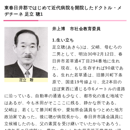
東春日井郡ではじめて近代病院を開院したドクトル・メ
ヂチーネ 足立 聰1
井上博 市社会教育委員
1.生い立ち
足立聰(あきら)は、父峭、母むろの
二男として、明治30年2月12日、春
日井市若草通4丁目294番地に生れ
た。現在、もし生存すれば90歳であ
る。生れた若草通は、旧勝川町下条
原で、国道19号線より、北2本目の
ほぼ東西に通じる巾6メートルの道路
に沿っている。自動車の通過も少なく、都市化の進む地域で
はあるが、今も水田がそこここに残る、静かな所である。
父峭は、若くして勝川町長や、愛知県会議員をつとめた地方
政治家であった。後に聰が病院長から、春日井市議会議員に
立候補したのも、父の素質を受け継いでいたからであろう。