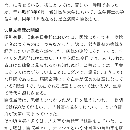
門」に寄せている。彼にとっては、苦しい一時期であった
が、幸い昭和3年6月、愛知医科大学において、医学博士の学
位を得、同年11月現在地に足立病院を開設した。
3.足立病院の開設
昭和初期、旧東春日井郡においては、医院はあっても、病院
と名のつくものは一つもなかった。聰は、郡内最初の病院を
経営したいと意欲を燃やした。病院の建設にあたっては、す
べてを兄武郎にゆだねた。60年を経た今日では、ありふれた
古ぼけた建物と見られるかも知れぬが、当時としては、田舎
にあってはめずらしいまことにモダンで、瀟洒(しょうしゃ)
な病院であった。病院玄関のすぐ左手が院長の居室になって
いる2階造りで、現在でも応接室も古めいてはいるが、重厚
で時代を感じさせる。
開院当時は、患者も少なかったが、日を追うにつれ、「親切
で診(み)たてがよい。」「貧富の差をつけない。」という評
判が次第に高まっていった。
その頃医者の多くは、人力車か自転車で往診をしていた。し
かし聰は、開院早々に、ナッシュという外国製の自動車を購