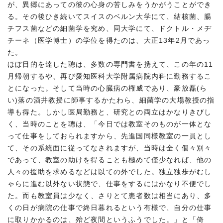
が、異郷にあっての彼の心身の苦しみをうかがうことができ
る。その後ひき続いてスイスのベルン大学にて、結核菌、腸
チフス菌などの細菌学を究め、同大学にて、ドクトル・メヂ
チーネ（医学博士）の学位を得たのは、大正13年2月であっ
た。
ほぼ目的を達した聰は、多数の専門書を携えて、この年の11
月帰朝するや、再び愛知医科大学附属病院内科に勤務するこ
とになった。そして当時の心臓病の権威であり、豪放磊(ら
い)落の酒井教授に師事するかたわら、細菌学の大場教授の指
導も得た。しかし医局勤務と、研究との両立はかなりきびし
く、当時のことを聰は、「今日では教室そのものが一体とな
って仕事をしておられますから、先進国同様教室の一員とし
て、その系統面に従ってなされますが、当時は全く個々別々
であって、教室の助けを得ることも極めて僅少なれば、他の
人々の援助を求めるなどは以ての外でした。独立独歩がむし
ゃらに進む以外ない状態で、仕事をするにはかなり不便でし
た。而も教室員は少なく、さりとて患者数は相当にあり、多
くの日が病院の仕事で終日暮れるという有様で、自分の仕事
に取りかかるのは、殆ど夜間というふうでした。」と「倚