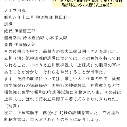
大工立河流
昭和八年十二月 神道教師 梶田利一
訓導
総代 伊藤留三郎
船橋幸助 鈴木嘉治郎 小林栄太郎
森實 伊藤徳太郎
その後機会を得て、高蔵寺の宮大工梶田利一さんを訪ねた。
立川（河）流神道教師訓導については、その免許を持ってお
られること、そのうえ立川流棟祝式（上棟式）の順席の写の
あることが分かり、それらを拝見することが出来た。
まず、免許の取得については、厳しい大工仕事の中で、愛知
国学院発行の講義録や、国発行の神導教規、神導教則などで
猛勉強し独学で昭和10年訓導試験に合格された由。その後は
上棟式に、はれて狩衣立烏帽子を着て式をとりしきられた。
（写真）
次に、上棟式順序、餝(かざり)様の詳細を書いた、立河流巧
匠秘方書は、自ら写されたものを下に紹介しよう。