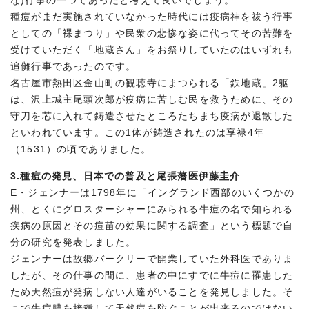
な)行事の一つであったと考えて良いでしょう。
種痘がまだ実施されていなかった時代には疫病神を祓う行事
としての「裸まつり」や民衆の悲惨な姿に代ってその苦難を
受けていただく「地蔵さん」をお祭りしていたのはいずれも
追儺行事であったのです。
名古屋市熱田区金山町の観聴寺にまつられる「鉄地蔵」2躯
は、沢上城主尾頭次郎が疫病に苦しむ民を救うために、その
守刀を芯に入れて鋳造させたところたちまち疫病が退散した
といわれています。この1体が鋳造されたのは享禄4年
（1531）の頃でありました。
3.種痘の発見、日本での普及と尾張藩医伊藤圭介
E・ジェンナーは1798年に「イングランド西部のいくつかの
州、とくにグロスターシャーにみられる牛痘の名で知られる
疾病の原因とその痘苗の効果に関する調査」という標題で自
分の研究を発表しました。
ジェンナーは故郷バークリーで開業していた外科医でありま
したが、その仕事の間に、患者の中にすでに牛痘に罹患した
ため天然痘が発病しない人達がいることを発見しました。そ
こで牛痘膿を接種して天然痘を防ぐことが出来るのではない