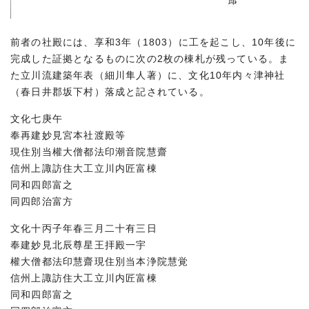
前者の社殿には、享和3年（1803）に工を起こし、10年後に
完成した証拠となるものに次の2枚の棟札が残っている。ま
た立川流建築年表（細川隼人著）に、文化10年内々津神社
（春日井郡坂下村）落成と記されている。
文化七庚午
奉再建妙見宮本社渡殿等
現住別当權大僧都法印潮音院慧齋
信州上諏訪住大工立川内匠富棟
同和四郎富之
同四郎治富方
文化十丙子年春三月二十有三日
奉建妙見北辰尊星王拝殿一宇
權大僧都法印慧齋現住別当本浄院慧覚
信州上諏訪住大工立川内匠富棟
同和四郎富之