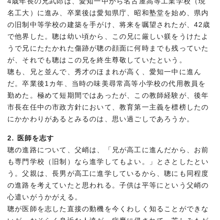
4歳年長の兄武郎は、愛知一中から名古屋高等工業学校（現
名工大）に進み、卒業後は愛知県庁、昭和塾堂を始め、県内
の旧制中等学校の建築を手がけ、将来を嘱望されたが、42歳
で他界した。聰は幼い頃から、この兄に厳しい躾をうけたよ
うで兄にたたかれた傷跡が聰の顔面に何時までも残っていた
が、それでも聰はこの兄を終生尊敬していたという。
聰も、兄と並んで、秀才のほまれが高く、愛知一中に進ん
だ。卒業後1カ年、当時の味美尋常高等小学校の代用教員を
勤めた。極めて短期間ではあったが、この教師経験が、後年
市長在任中の市政方針において、教育第一主義を標榜したの
にかかわりがあるとみるのは、思い過ごしであろうか。
2.
医師を志す
聰の進路について、父峭は、「兄が高工に進んだから、お前
も専門学校（旧制）なら進学してもよい。」とさとしたとい
う。父親は、長男が高工に進学しているから、聰にも同程度
の進路を考えていたと思われる。子供は平等にという父峭の
心遣いがうかがえる。
聰が医師を志した直接の動機を今くわしく知ることができな