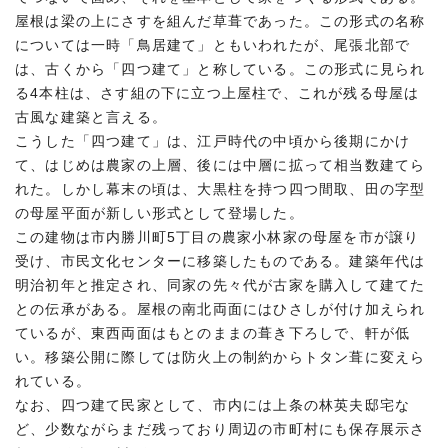
屋根は梁の上にさすを組んだ草葺であった。この形式の名称
については一時「鳥居建て」ともいわれたが、尾張北部で
は、古くから「四つ建て」と称している。この形式に見られ
る4本柱は、さす組の下に立つ上屋柱で、これが残る母屋は
古風な建築と言える。
こうした「四つ建て」は、江戸時代の中頃から後期にかけ
て、はじめは農家の上層、後には中層に拡って相当数建てら
れた。しかし幕末の頃は、大黒柱を持つ四つ間取、田の字型
の母屋平面が新しい形式として登場した。
この建物は市内勝川町5丁目の農家小林家の母屋を市が譲り
受け、市民文化センターに移築したものである。建築年代は
明治初年と推定され、同家の先々代が古家を購入して建てた
との伝承がある。屋根の南北両面にはひさしが付け加えられ
ているが、東西両面はもとのままの葺き下ろしで、軒が低
い。移築公開に際しては防火上の制約からトタン葺に変えら
れている。
なお、四つ建て民家として、市内には上条の林英夫邸宅な
ど、少数ながらまだ残っており周辺の市町村にも保存展示さ