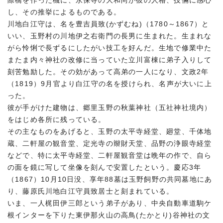
際橋を作った機に、永保寺の大和尚が彼の人格、技倆に感心
し、その推挙によるものである。
川地白江守は、名を豊吉員致(かずむね)（1780～1867）と
いい、玉野村の川地伊之右衛門の長男に生まれた。生まれな
がら怜悧で長ずるにしたがい技工を好んだ。生地で修業中た
またま内々神社の改修に当っていた立川富棟に弟子入りして
刻苦勉励した。その効があって高弟の一人になり、文政2年
（1819）9月官より白江守の名を授けられ、名声が大いに上
った。
彼が手がけた建物は、郷里玉野の秋葉神社（五社神社境内）
をはじめ各所に残っている。
その主なものをあげると、玉野の太平寺経堂、廻堂、千体地
蔵、二軒屋の観音堂、定光寺の辮財天堂、品野の浄眼寺経堂
などで、特に太平寺経堂、二軒屋観音堂は晩年の作で、自ら
の面を鏡に写して坐像を刻んで安置したという。慶応3年
（1867）10月10日没、享年88墓は玉野飼野の共同墓地にあ
り、藤原氏川地白江守員致居士と刻まれている。
いま、一人梶田伊三郎という弟子があり、中央自動車道駒ケ
根インターを下りた東伊那火山の高鳥(たかとり)谷神社の文