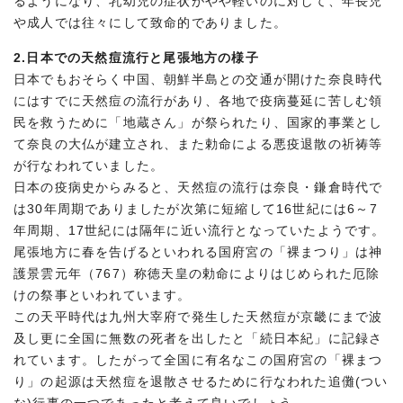
るようになり、乳幼児の症状がやや軽いのに対して、年長児
や成人では往々にして致命的でありました。
2.日本での天然痘流行と尾張地方の様子
日本でもおそらく中国、朝鮮半島との交通が開けた奈良時代
にはすでに天然痘の流行があり、各地で疫病蔓延に苦しむ領
民を救うために「地蔵さん」が祭られたり、国家的事業とし
て奈良の大仏が建立され、また勅命による悪疫退散の祈祷等
が行なわれていました。
日本の疫病史からみると、天然痘の流行は奈良・鎌倉時代で
は30年周期でありましたが次第に短縮して16世紀には6～7
年周期、17世紀には隔年に近い流行となっていたようです。
尾張地方に春を告げるといわれる国府宮の「裸まつり」は神
護景雲元年（767）称徳天皇の勅命によりはじめられた厄除
けの祭事といわれています。
この天平時代は九州大宰府で発生した天然痘が京畿にまで波
及し更に全国に無数の死者を出したと「続日本紀」に記録さ
れています。したがって全国に有名なこの国府宮の「裸まつ
り」の起源は天然痘を退散させるために行なわれた追儺(つい