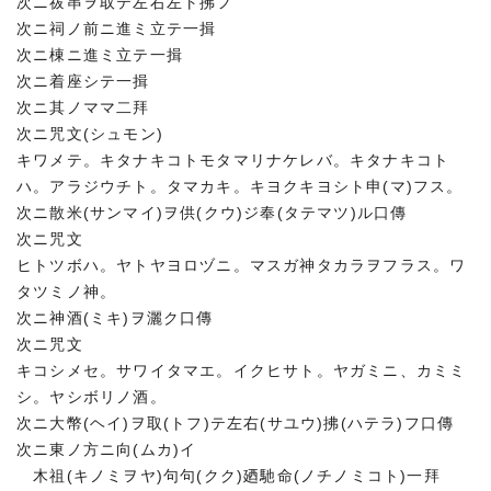
次ニ祓串ヲ取テ左右左ト拂フ
次ニ祠ノ前ニ進ミ立テ一揖
次ニ棟ニ進ミ立テ一揖
次ニ着座シテ一揖
次ニ其ノママ二拜
次ニ咒文(シュモン)
キワメテ。キタナキコトモタマリナケレバ。キタナキコト
ハ。アラジウチト。タマカキ。キヨクキヨシト申(マ)フス。
次ニ散米(サンマイ)ヲ供(クウ)ジ奉(タテマツ)ル口傳
次ニ咒文
ヒトツボハ。ヤトヤヨロヅニ。マスガ神タカラヲフラス。ワ
タツミノ神。
次ニ神酒(ミキ)ヲ灑ク口傳
次ニ咒文
キコシメセ。サワイタマエ。イクヒサト。ヤガミニ、カミミ
シ。ヤシボリノ酒。
次ニ大幣(ヘイ)ヲ取(トフ)テ左右(サユウ)拂(ハテラ)フ口傳
次ニ東ノ方ニ向(ムカ)イ
木祖(キノミヲヤ)句句(クク)廼馳命(ノチノミコト)一拜