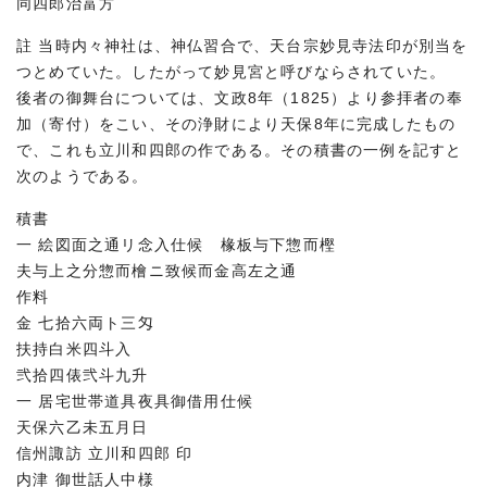
同四郎治富方
註 当時内々神社は、神仏習合で、天台宗妙見寺法印が別当を
つとめていた。したがって妙見宮と呼びならされていた。
後者の御舞台については、文政8年（1825）より参拝者の奉
加（寄付）をこい、その浄財により天保8年に完成したもの
で、これも立川和四郎の作である。その積書の一例を記すと
次のようである。
積書
一 絵図面之通リ念入仕候 椽板与下惣而樫
夫与上之分惣而檜ニ致候而金高左之通
作料
金 七拾六両ト三匁
扶持白米四斗入
弐拾四俵弐斗九升
一 居宅世帯道具夜具御借用仕候
天保六乙未五月日
信州諏訪 立川和四郎 印
内津 御世話人中様