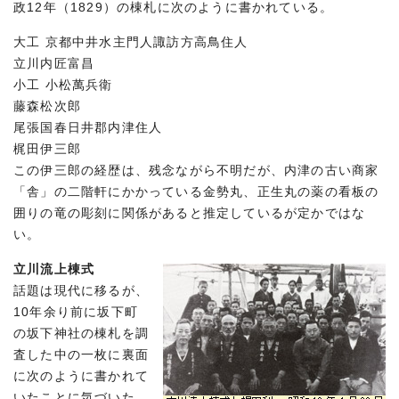
政12年（1829）の棟札に次のように書かれている。
大工 京都中井水主門人諏訪方高鳥住人
立川内匠富昌
小工 小松萬兵衛
藤森松次郎
尾張国春日井郡内津住人
梶田伊三郎
この伊三郎の経歴は、残念ながら不明だが、内津の古い商家
「舎」の二階軒にかかっている金勢丸、正生丸の薬の看板の
囲りの竜の彫刻に関係があると推定しているが定かではな
い。
立川流上棟式
話題は現代に移るが、
10年余り前に坂下町
の坂下神社の棟札を調
査した中の一枚に裏面
に次のように書かれて
いたことに気づいた。