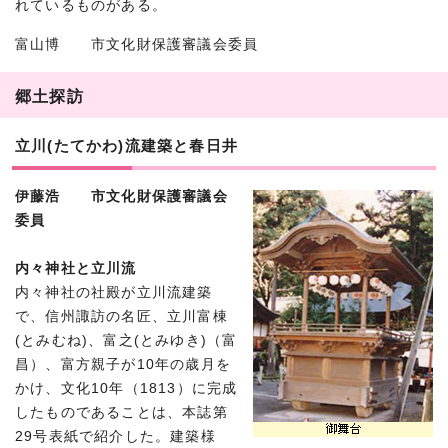
れているものがある。
富山博 市文化財保護審議会委員
郷土探訪
立川(たてかわ)流建築と春日井
伊藤浩 市文化財保護審議会
委員
内々神社と立川流
内々神社の社殿が立川流建築
で、信州諏訪の名匠、立川富棟
(とみむね)、富之(とみゆき)（富
昌）、富方親子が10年の歳月を
かけ、文化10年（1813）に完成
したものであることは、本誌第
29号表紙で紹介した。建築様