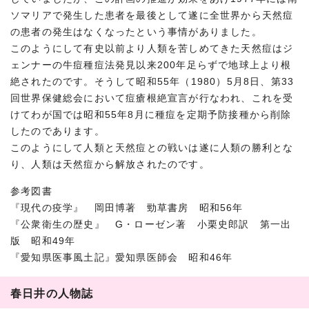
ソマリアで発生した患者を最後として遂に全世界から天然痘
の患者の発生はなくなったという事情がありました。
このようにして有史以前より人類を苦しめてきた天然痘はジ
ェンナーの牛痘種痘法発見以来200年足らずで地球上より根
絶されたのです。そうして昭和55年（1980）5月8日、第33
回世界保健総会において痘瘡根絶宣言が行なわれ、これを受
けてわが国では昭和55年8月に種痘を定期予防接種から削除
したのであります。
このようにして人類と天然痘との戦いは遂に人類の勝利とな
り、人類は天然痘から解放されたのです。
参考図書
『現代の疫学』 岡田博著 勁草書房 昭和56年
『公衆衛生の歴史』 G・ローゼン著 小栗史郎訳 第一出
版 昭和49年
『愛知県医事風土記』愛知県医師会 昭和46年
春日井の人物誌