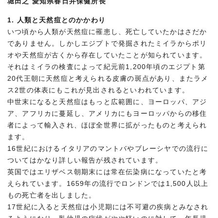
堀田之 愛知県春日井保健所長
1.
人類と天然痘とのかかわり
いつ頃から人類が天然痘に罹患し、死亡していたかはさだか
でありません。しかしエジプトで発掘されたミイラからポリ
オや天然痘が古くから存在していたことが知られています。
それはミイラの検査によって紀元前1,200年頃のエジプト第
20代王朝に天然痘と考えられる皮膚の斑点があり、またラメ
ス2世の体表にもこれが見出されるといわれています。
中世末になると天然痘はもっと広範囲に、ヨーロッパ、アジ
ア、アフリカに蔓延し、アメリカにもヨーロッパからの移住
者によって輸入され、ほぼ全世界に拡がったものと考えられ
ます。
16世紀におけるイタリアのマントバやブレーシヤでの流行に
ついてはかなり詳しい報告が残されています。
英国ではエリザベス朝期末には常在伝染病になっていたと考
えられています。1659年の流行でロンドンでは1,500人以上
もの死亡者を出しました。
17世紀に入ると天然痘は小児期には不可避の疾病とみなされ