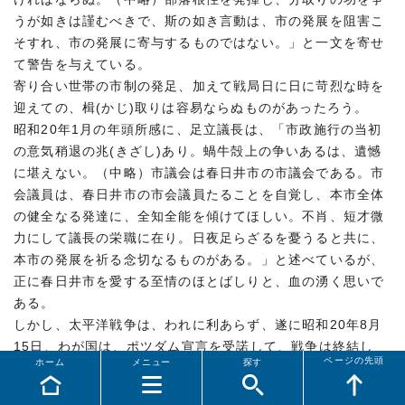
うが如きは謹むべきで、斯の如き言動は、市の発展を阻害こ
そすれ、市の発展に寄与するものではない。」と一文を寄せ
て警告を与えている。
寄り合い世帯の市制の発足、加えて戦局日に日に苛烈な時を
迎えての、楫(かじ)取りは容易ならぬものがあったろう。
昭和20年1月の年頭所感に、足立議長は、「市政施行の当初
の意気稍退の兆(きざし)あり。蝸牛殻上の争いあるは、遺憾
に堪えない。（中略）市議会は春日井市の市議会である。市
会議員は、春日井市の市会議員たることを自覚し、本市全体
の健全なる発達に、全知全能を傾けてほしい。不肖、短才微
力にして議長の栄職に在り。日夜足らざるを憂うると共に、
本市の発展を祈る念切なるものがある。」と述べているが、
正に春日井市を愛する至情のほとばしりと、血の湧く思いで
ある。
しかし、太平洋戦争は、われに利あらず、遂に昭和20年8月
15日、わが国は、ポツダム宣言を受諾して、戦争は終結し
ページの先頭
ホーム
メニュー
探す
た。軍都春日井も、その象徴を失った。国も、自治体も、占
領政策に従わねばならなくなった。鳥居松、鷹来両工廠の巨