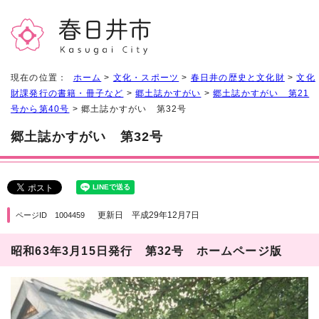
現在の位置：
ホーム
>
文化・スポーツ
>
春日井の歴史と文化財
>
文化
財課発行の書籍・冊子など
>
郷土誌かすがい
>
郷土誌かすがい 第21
号から第40号
> 郷土誌かすがい 第32号
郷土誌かすがい 第32号
更新日 平成29年12月7日
ページID 1004459
昭和63年3月15日発行 第32号 ホームページ版