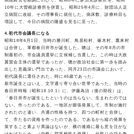
病院経営も順調にのびて、昭和8年に多治見診療所を、昭和
10年に大曽根診療所を併置し、昭和25年4月に、財団法人足
立病院に改組、その理事長に就任した。病床数、診療科目も
増設して、今日の病院の隆盛を見るに至った。
4.初代市会議長になる
昭和18年6月1日、当時の勝川町、鳥居松村、篠木村、鷹来村
は合併し、軍都春日井市が誕生した。聰は、その年8月の市
制最初の、市会議員選挙に立候補し当選した。この時は大政
翼賛会主体の選挙であったが、聰が政治社会に第一歩を踏み
出した意義深い門出であった。同月23日の市議会において、
初代議長に選任された。時に46歳であった。
新市誕生とはいえ、文字通り寄り合い世帯であった。当時の
春日井時報（昭和18.10.1）に、伊藤為治（後の助役）は、
「春日井市が誕生したというのは当らない。生まれたのでは
ない。作ったのである。一地区が膨張発展して、市制が施行
されたのと違い、共通の性格を持つ、四つの町村と合併し
て、市たるの資格を作ったのである。であるから縦の発展を
策すること素より異論はないが、横の連絡に最も意を注がな
ければならぬ。（中略）部落根性を発揮し、分取りの功を争