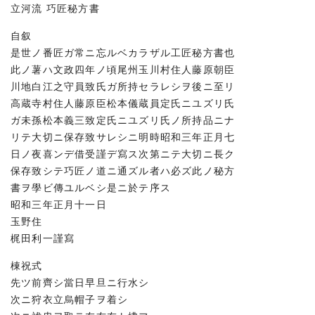
立河流 巧匠秘方書
自叙
是世ノ番匠ガ常ニ忘ルベカラザル工匠秘方書也
此ノ薯ハ文政四年ノ頃尾州玉川村住人藤原朝臣
川地白江之守員致氏ガ所持セラレシヲ後ニ至リ
高蔵寺村住人藤原臣松本儀蔵員定氏ニユズリ氏
ガ未孫松本義三致定氏ニユズリ氏ノ所持品ニナ
リテ大切ニ保存致サレシニ明時昭和三年正月七
日ノ夜喜ンデ借受謹デ寫ス次第ニテ大切ニ長ク
保存致シテ巧匠ノ道ニ通ズル者ハ必ズ此ノ秘方
書ヲ學ビ傳ユルベシ是ニ於テ序ス
昭和三年正月十一日
玉野住
梶田利一謹寫
棟祝式
先ツ前齊シ當日早旦ニ行水シ
次ニ狩衣立烏帽子ヲ着シ