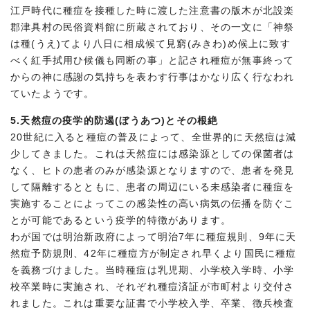
江戸時代に種痘を接種した時に渡した注意書の版木が北設楽
郡津具村の民俗資料館に所蔵されており、その一文に「神祭
は種(うえ)てより八日に相成候て見窮(みきわ)め候上に致す
べく紅手拭用ひ候儀も同断の事」と記され種痘が無事終って
からの神に感謝の気持ちを表わす行事はかなり広く行なわれ
ていたようです。
5.天然痘の疫学的防遏(ぼうあつ)とその根絶
20世紀に入ると種痘の普及によって、全世界的に天然痘は減
少してきました。これは天然痘には感染源としての保菌者は
なく、ヒトの患者のみが感染源となりますので、患者を発見
して隔離するとともに、患者の周辺にいる未感染者に種痘を
実施することによってこの感染性の高い病気の伝播を防ぐこ
とが可能であるという疫学的特徴があります。
わが国では明治新政府によって明治7年に種痘規則、9年に天
然痘予防規則、42年に種痘方が制定され早くより国民に種痘
を義務づけました。当時種痘は乳児期、小学校入学時、小学
校卒業時に実施され、それぞれ種痘済証が市町村より交付さ
れました。これは重要な証書で小学校入学、卒業、徴兵検査