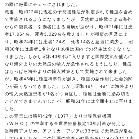
の際に厳重にチェックされました。
戦後、昭和22年に現在の予防接種法が制定されて種痘を含め
て実施されるようになりましたが、天然痘は終戦による海外
からの復員者、引揚者による発病が拡がり、昭和21年には患
者17,954名、死者3,029名を数えましたが種痘の普及によ
り、昭和24年には患者124名、死者14名と急速に減少し、昭
和30年には患者1名となり以後は国内での発生は全くなくな
りました。しかし昭和40年代に入りますと国際交流が盛んに
なり海外よりの天然痘の輸入が危惧されるようになり、種痘
はもっぱら海外よりの輸入対策として実施されて来ました
が、昭和45年に種痘禍事件が起き、種痘の副作用に社会的関
心が高くなってきました。しかし昭和48年、49年に海外より
の輸入天然痘患者が1名ずつ発症し、種痘は全廃に踏み切る
ことができませんでしたが、昭和51年には全面中止に至りま
した。
この背景には昭和42年（1977）より世界保健機関
（W.H.O.）の主宰する全世界痘瘡根絶10年計画が発足し、
当時南アメリカ、アフリカ、アジアの33ケ国で天然痘が常在
していましたが、この計画の推進が効果をあげ1977年には南