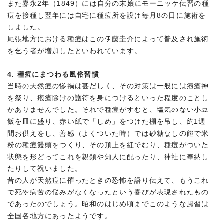
また嘉永2年（1849）には自分の末娘にモーニッケ伝習の種
痘を接種し翌年には自宅に種痘所を設け毎月8の日に施術を
しました。
尾張地方における種痘はこの伊藤圭介によって普及され施術
を乞う者が増加したといわれています。
4. 種痘にまつわる風俗習慣
当時の天然痘の惨禍は甚だしく、その対策は一般には疱瘡神
を祭り、疱瘡除けの護符を身につけるといった程度のことし
かありませんでした。それで種痘がすむと、塩気のない小豆
飯を皿に盛り、赤い紙で「しめ」をつけた棚を吊し、約1週
間お供えをし、善感（よくついた時）では砂糖なしの餡で米
粉の種痘饅頭をつくり、その頂上を紅でむり、種痘がついた
状態を形どってこれを親類や知人に配ったり、神社に奉納し
たりして祝いました。
昔の人が天然痘に罹ったときの恐怖を語り伝えて、もうこれ
で死や病苦の悩みがなくなったという喜びが表現されたもの
であったのでしょう。昭和のはじめ頃までこのような風習は
全国各地方にあったようです。