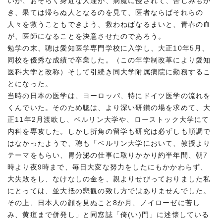
いが、おそらく身近な人達が、病魔に侵されて、苦しみもが
き、果ては帰らぬ人となるのを見て、医者ならばそれらの
人々を救うこともできよう、救わねばなるまいと、青春の血
が、医師になることを決意させたのであろう。
勉学の末、聰は愛知医学専門学校に入学し、大正10年5月、
同校を優秀な成績で卒業した。（この年学制改革により愛知
医科大学と改称）そして引続き同大学附属病院に勤務するこ
とになった。
当時の日本の医学は、ヨーロッパ、特にドイツ医学の流れを
くんでいた。そのため聰は、より深い研鑚の場を求めて、大
正11年2月渡欧し、ベルリン大学や、ローストック大学にて
内科を専攻した。しかし折角の留学も研究は必ずしも順調で
はなかったようで、聰も「ベルリン大学において、教授より
テーマをもらい、胃分泌の仕事に取りかかり約半年間、朝7
時より夜9時まで、毎日大変な努力をしたにもかかわらず、
大失敗をし、なけなしの金を、親よりせびっておりました私
にとっては、並大抵の悲観の致し方ではありませんでした。
その上、日本人の顔を見ぬこと8か月、ノイローゼに苦し
み、黄疸まで併発し」と同窓誌「倚(い)門」に述懐している