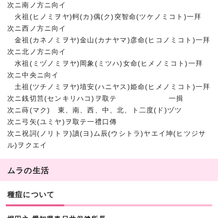
次ニ南ノ方ニ向イ
火祖(ヒノミヲヤ)軻(カ)偶(ク)突智命(ツケノミコト)一拜
次ニ西ノ方ニ向イ
金祖(カネノミヲヤ)金山(カナヤマ)彦命(ヒコノミコト)一拜
次ニ北ノ方ニ向イ
水祖(ミヅノミヲヤ)岡象(ミツハ)女命(ヒメノミコト)一拜
次ニ中央ニ向イ
土祖(ツチノミヲヤ)埴安(ハニヤス)姫命(ヒメノミコト)一拜
次ニ銭切筥(センキリハコ)ヲ取テ 一揖
次ニ蒔(マク) 東、南、西、中、北、ト二度(ド)ヅツ
次ニ弓矢(ユミヤ)ヲ取テ一禮口傳
次ニ祝詞(ノリトヲ)讀(ヨ)ム辰(ウシトラ)ヤエイ坤(ヒツジサ
ル)ヲクエイ
ムラの生活
種痘について