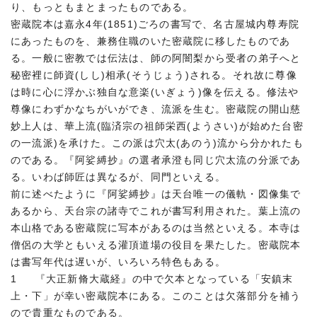
り、もっともまとまったものである。
密蔵院本は嘉永4年(1851)ごろの書写で、名古屋城内尊寿院
にあったものを、兼務住職のいた密蔵院に移したものであ
る。一般に密教では伝法は、師の阿闇梨から受者の弟子へと
秘密裡に師資(しし)相承(そうじょう)される。それ故に尊像
は時に心に浮かぶ独自な意楽(いぎょう)像を伝える。修法や
尊像にわずかなちがいができ、流派を生む。密蔵院の開山慈
妙上人は、華上流(臨済宗の祖師栄西(ようさい)が始めた台密
の一流派)を承けた。この派は穴太(あのう)流から分かれたも
のである。『阿娑縛抄』の選者承澄も同じ穴太流の分派であ
る。いわば師匠は異なるが、同門といえる。
前に述べたように『阿娑縛抄』は天台唯一の儀軌・図像集で
あるから、天台宗の諸寺でこれが書写利用された。葉上流の
本山格である密蔵院に写本があるのは当然といえる。本寺は
僧侶の大学ともいえる灌頂道場の役目を果たした。密蔵院本
は書写年代は遅いが、いろいろ特色もある。
1 『大正新脩大蔵経』の中で欠本となっている「安鎮末
上・下」が幸い密蔵院本にある。このことは欠落部分を補う
ので貴重なものである。