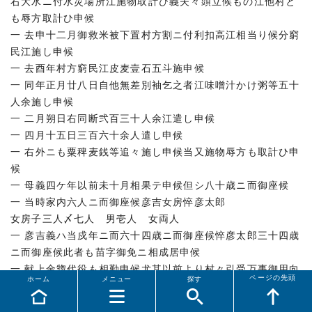
右大水ニ付水災場所江施物取計ひ義夫々頭立候もの江他村と
も辱方取計ひ申候
一 去申十二月御救米被下置村方割ニ付利扣高江相当り候分窮
民江施し申候
一 去酉年村方窮民江皮麦壹石五斗施申候
一 同年正月廿八日自他無差別袖乞之者江味噌汁かけ粥等五十
人余施し申候
一 二月朔日右同断弐百三十人余江遣し申候
一 四月十五日三百六十余人遣し申候
一 右外ニも粟稗麦銭等追々施し申候当又施物辱方も取計ひ申
候
一 母義四ケ年以前未十月相果テ申候但シ八十歳ニ而御座候
一 当時家内六人ニ而御座候彦吉女房悴彦太郎
女房子三人〆七人 男壱人 女両人
一 彦吉義ハ当戍年ニ而六十四歳ニ而御座候悴彦太郎三十四歳
ニ而御座候此者も苗字御免ニ相成居申候
一 献上金惣代役も相勤申候尤其以前より村々引受万事御用向
ページの先頭
ホーム
メニュー
探す
申談候
一 村高八石余