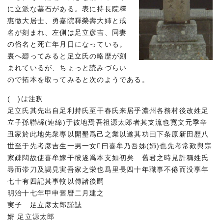
に立派な墓石がある。表に持長院釋
惠徹大居士、勇嘉院釋榮壽大姉と戒
名が刻まれ、左側は足立彦吉、同妻
の俗名と死亡年月日になっている。
裏へ廻ってみると足立氏の略歴が刻
まれているが、ちょっと読みづらい
ので拓本を取ってみると次のようである。
( )は注釈
足立氏其先出自足利持氏至干春氏来居乎濃州各務村後改姓足
立子孫聯緜(連綿)于彼地焉吾祖源太郎者其支流也寛文元季辛
丑家於此地先衆專以開墾爲己之業以遂其功曰下条原新田歴八
世至于先考彦吉生一男一女曰喜牟乃吾姊(姉)也先考常歎與宗
家疎闊故使喜牟嫁干彼遂爲本支如初矣 舊君之時見許稱姓氏
尋而帯刀及謁見実吾家之栄也爲里長四十年職事不倦而没享年
七十有四記其事較以傳諸後嗣
明治十七年甲申舊暦二月建之
実子 足立彦太郎謹誌
婿 足立源太郎