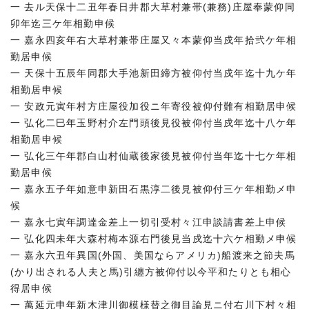
一 去ル天保十二丑年春日井郡大草村兼帯(兼務)庄屋奉蒙仰同
卯年迄三ケ年相勤申候
一 嘉永四亥年右大草村兼帯庄屋又々本蒙仰当戍年拾弐ケ年相
勤居申候
一 天保十五辰年同郡大手池新田締方被仰付当戍年迄十九ケ年
相勤居申候
一 安政元寅年村方庄屋役加役ニ年寄役被仰付難有相勤居申候
一 弘化二巳年玉野村介左門頭後見役被仰付当戍年迄十八ケ年
相勤居申候
一 弘化三午年郡白山村仙蔵後家後見被仰付当年迄十七ケ年相
勤居申候
一 嘉永五子年如意申新田石黒淳二後見被仰付三ケ年相勤メ申
候
一 嘉永七寅年調達金差上一切引受村々江申談請書差上申候
一 弘化四未年大森村梅本源右門後見当戍迄十六ケ相勤メ申候
一 嘉永六丑年異国(外国、美国ならアメリカ)船渡来之節夫馬
(かり出される人夫と馬)引纏方被仰付以今平和たりとも相心
得居申候
一 萬延元申年新木津川御模様替之御目論見ニ付右川下村々相