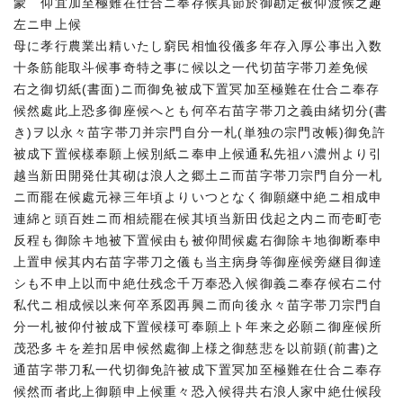
蒙 仰宜加至極難在仕合ニ奉存候其節於御勘定被仰渡候之趣
左ニ申上候
母に孝行農業出精いたし窮民相恤役儀多年存入厚公事出入数
十条筋能取斗候事奇特之事に候以之一代切苗字帯刀差免候
右之御切紙(書面)ニ而御免被成下置冥加至極難在仕合ニ奉存
候然處此上恐多御座候へとも何卒右苗字帯刀之義由緒切分(書
き)ヲ以永々苗字帯刀并宗門自分一札(単独の宗門改帳)御免許
被成下置候樣奉願上候別紙ニ奉申上候通私先祖ハ濃州より引
越当新田開発仕其砌は浪人之郷土ニ而苗字帯刀宗門自分一札
ニ而罷在候處元禄三年頃よりいつとなく御願継中絶ニ相成申
連綿と頭百姓ニ而相続罷在候其頃当新田伐起之内ニ而壱町壱
反程も御除キ地被下置候由も被仰間候處右御除キ地御断奉申
上置申候其内右苗字帯刀之儀も当主病身等御座候旁継目御達
シも不申上以而中絶仕残念千万奉恐入候御義ニ奉存候右ニ付
私代ニ相成候以来何卒系図再興ニ而向後永々苗字帯刀宗門自
分一札被仰付被成下置候様可奉願上ト年来之必願ニ御座候所
茂恐多キを差扣居申候然處御上様之御慈悲を以前顕(前書)之
通苗字帯刀私一代切御免許被成下置冥加至極難在仕合ニ奉存
候然而者此上御願申上候重々恐入候得共右浪人家中絶仕候段