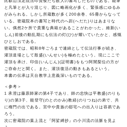
比叡山渓足院法印賢俊たち数人の書写したものである。能筆
と凡筆とが入り混じり、図に略画化が多く、緊張感にゆるみ
がみられる。しかし所蔵数が多く200余巻、65冊からなって
いる。密蔵院本の書写と時代のへ距(へだた)りはあまりな
い。偶然2ケ所で貴重な典籍があることがわかった。維新(い
しん)前後の動乱期にも伝法の灯(ひ)が耀いていたかと、感慨
ひとしおである。
密蔵院では、昭和8年ごろまで連綿として伝法行事が続き、
灌頂道場として殷盛(いんせい)を極めたという。現にここで
灌頂を承け、印信(いんじん)(証明書)をもつ阿闇梨位の方が
ご存命だと聞く。また、灌頂復活の動きもあるという。
本書の伝承は天台教学上意義深いものである。
＜参考＞
1 承澄は藤原師家の第4子であり、師の忠快は平教盛(のりも
り)の第3子、能登守(のとのかみ)教経(のりつね)の弟で、共
に権門の出である。宮中や貴族の邸宅への出入りは容易であ
ろう。
次に密蔵院の葉上流と『阿娑縛抄』の小川流の法脈を見よ