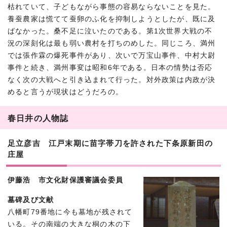
枯れていて、子どもながら事態の容易ならないことを見た。
養蚕農家は慌てて蚕卵のふ化を抑制しようとしたが、既に及
ばなかった。桑不足に泣いたのである。第1次世界大戦の不
況の深刻化は最も弱い農村を打ちのめした。同じころ、満州
では張作霖の爆死事件があり、次いで万宝山事件、中村大尉
事件と続き、満州事変は昭和6年である。日本の情勢は否応
なく次の大戦へと引き込まれて行った。対外政策は内政が決
めると言うが現状はどうだろの。
春日井の人物誌
足立彦吉 江戸末期に苗字帯刀を許された下条原新田の
庄屋
伊藤浩 市文化財保護審議会委員
墓碑及び文献
八幡町79番地に今も墓地が残されて
いる。その南端の大きな桐の木の下