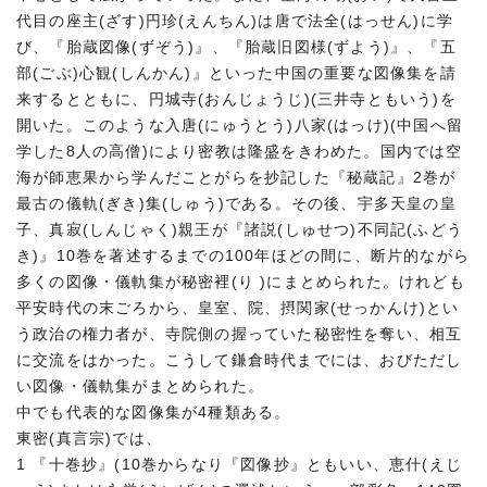
代目の座主(ざす)円珍(えんちん)は唐で法全(はっせん)に学
び、『胎蔵図像(ずぞう)』、『胎蔵旧図様(ずよう)』、『五
部(ごぶ)心観(しんかん)』といった中国の重要な図像集を請
来するとともに、円城寺(おんじょうじ)(三井寺ともいう)を
開いた。このような入唐(にゅうとう)八家(はっけ)(中国へ留
学した8人の高僧)により密教は隆盛をきわめた。国内では空
海が師恵果から学んだことがらを抄記した『秘蔵記』2巻が
最古の儀軌(ぎき)集(しゅう)である。その後、宇多天皇の皇
子、真寂(しんじゃく)親王が『諸説(しゅせつ)不同記(ふどう
き)』10巻を著述するまでの100年ほどの間に、断片的ながら
多くの図像・儀軌集が秘密裡(り )にまとめられた。けれども
平安時代の末ごろから、皇室、院、摂関家(せっかんけ)とい
う政治の権力者が、寺院側の握っていた秘密性を奪い、相互
に交流をはかった。こうして鎌倉時代までには、おびただし
い図像・儀軌集がまとめられた。
中でも代表的な図像集が4種類ある。
東密(真言宗)では、
1 『十巻抄』(10巻からなり『図像抄』ともいい、恵什(えじ