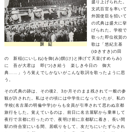
盛り上げられた。
文武百官を率いて
外国使臣を招いて
の式典は盛大に挙
げられた。学校で
歌った即位祝賀の
歌は「悠紀主基
(ゆきすき)の田
の 新稲(にいしね)を御(み)饌(け)と捧げて天皇(すめらみ)
に 吾が大君は 即(つ)き給う 楽しき今日の 御大
典……」うろ覚えでしかないがこんな歌詞を歌ったように思
う。
その式典の跡は、その後2、3か月そのまま残されて一般の参
観が許された。私はその頃には中学生になっていたが、私の
学校(名古屋の明倫中学)からも全員が引率されて思わぬ京都
旅行をした。覚えているのは、前日に名古屋駅から乗車して
夜行で京都に行ったので、夜明け前に京都駅に着き、長い間
駅の待合室にいる間、居眠りをして、友だちにいたずらされ