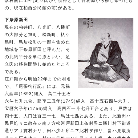
落右側に山神(足立氏が守護神として各務原から移し祭ったも
の、現在柏西公民館の前)がある。
下条原新田
現在の柏井町、八光町、八幡町
の大部分と旭町、松新町、杁ケ
島町、鳥居松町の一部を含めた
地域を下条原新田と呼んだ。そ
の北約半分を単に原といい、足
立氏の移住開墾し始めたところ
である。
江戸期から明治22年までの村名
で、『尾張徇行記』には、元禄
六酉年(1693)縄入 高二十五石
六斗七升九合、延享二丑年(1745)縄入 高十五石四斗六升、
宝暦六子年(1756)縄入 高四石一斗七升五合とあり、戸数は
四十五、人口は百三十七、馬は七匹とある。また、此新田ハ
民戸処々ニ散在シ南ノ方松河戸新田上条村界ニ勝川村下街道
通リアリ貧村ナリ、田ハ少キ所ユヱ此村ヲ作リ、畠ハ見取所