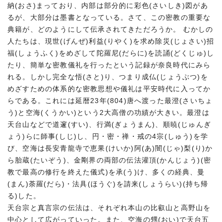
納(おさ)まっており、内部は部分的に彩色(さいしき)図があ
るが、大部分は墨書となっている。さて、この密教の重要な
典籍が、どのようにして伝承されてきただろうか。 むかしの
人たちは、現世(げんぜ)利益(りやく)を求め除災(じょさい)招
福(しょうふく)をめざして陀羅尼(だらに)を読誦(どくじゅ)し
たり、簡単な密教儀礼を行ったという記録が奈良時代にみら
れる。しかし完全な悟(さと)り、つまり成仏(じょうぶつ)を
めざすための体系的な密教思想や儀礼は平安時代に入ってか
らである。これには延暦23年(804)唐へ渡った最澄(さいちょ
う)と空海(くうかい)という2大高僧の功績が大きい。最澄は
天台山などで道邃(すい)、行満(ぎょうまん)、順暁(じゅんぎ
ょう)らに師事(しじ)し、円・密・禅・戒の4宗(しゅう)を学
び、空海は長安青龍寺で恵果(けいか)阿(あ)闇(じゃ)梨(り)か
ら胎蔵(たいぞう)、金剛界の両部の伝法灌頂(かんじょう)(密
教で最高の修行を終えた儀式)を承(う)け、多くの経典、曼
(まん)荼羅(だら)・法具(ほうぐ)を請来(しょうらい)(持ち帰
る)した。
天台宗と真言宗の伝法は、それぞれ本山の比叡山と高野山を
中心として広がっていった。また、空海の甥(おい)で天台五