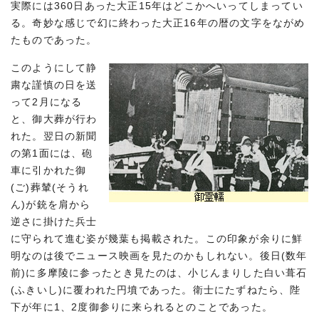
実際には360日あった大正15年はどこかへいってしまってい
る。奇妙な感じで幻に終わった大正16年の暦の文字をながめ
たものであった。
このようにして静
粛な謹慎の日を送
って2月になる
と、御大葬が行わ
れた。翌日の新聞
の第1面には、砲
車に引かれた御
(ご)葬輦(そうれ
ん)が銃を肩から
逆さに掛けた兵士
に守られて進む姿が幾葉も掲載された。この印象が余りに鮮
明なのは後でニュース映画を見たのかもしれない。後日(数年
前)に多摩陵に参ったとき見たのは、小じんまりした白い葺石
(ふきいし)に覆われた円墳であった。衛士にたずねたら、陛
下が年に1、2度御参りに来られるとのことであった。