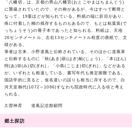
「八幡切」は、京都の男山八幡宮(おとこやまはちまんぐう)
に襲蔵されていたので、その称があるが、今はすべて断簡と
なって、19葉ほどが知られている。料紙の端に折目があり、
殊に付着した糊の残存するものもあるので、もとは粘葉装(で
っちょうそう)の冊子本であったと知られる。料紙は、天地
26センチメートル、左右13センチメートル程度の唐紙で、文
様がある。
筆者は古来、小野道風と伝称されている。そのほかに道風筆
と伝称するものに「秋(あき)萩(はぎ)帖(じょう)」「本(ほん)
阿(あ)弥(み)切(ぎれ)」「小島(こじま)切(ぎれ)」などがある
が、いずれとも相違している。書写年代も推定困難である。
国語学的に見ると、仮名遣いの誤りも相当に存するので、白
河天皇御代(1072～1086)すなわち院政時代に入る頃と考え
られる。
久曽神昇 道風記念館顧問
郷土探訪