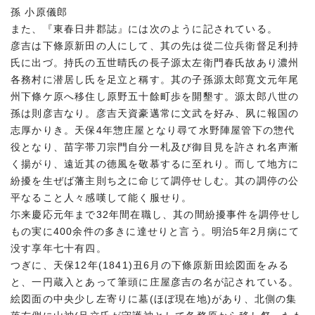
孫 小原儀郎
また、『東春日井郡誌』には次のように記されている。
彦吉は下條原新田の人にして、其の先は從二位兵衛督足利持
氏に出づ。持氏の五世晴氏の長子源太左衛門春氏故あり濃州
各務村に潜居し氏を足立と稱す。其の子孫源太郎寛文元年尾
州下條ケ原へ移住し原野五十餘町歩を開墾す。源太郎八世の
孫は則彦吉なり。彦吉天資豪邁常に文武を好み、夙に報国の
志厚かりき。天保4年惣庄屋となり尋て水野陣屋管下の惣代
役となり、苗字帯刀宗門自分一札及び御目見を許され名声漸
く揚がり、遠近其の德風を敬慕するに至れり。而して地方に
紛擾を生ぜば藩主則ち之に命じて調停せしむ。其の調停の公
平なること人々感嘆して能く服せり。
尓来慶応元年まで32年間在職し、其の間紛擾事件を調停せし
もの実に400余件の多きに達せりと言う。明治5年2月病にて
没す享年七十有四。
つぎに、天保12年(1841)丑6月の下條原新田絵図面をみる
と、一円蔵入とあって筆頭に庄屋彦吉の名が記されている。
絵図面の中央少し左寄りに墓(ほぼ現在地)があり、北側の集