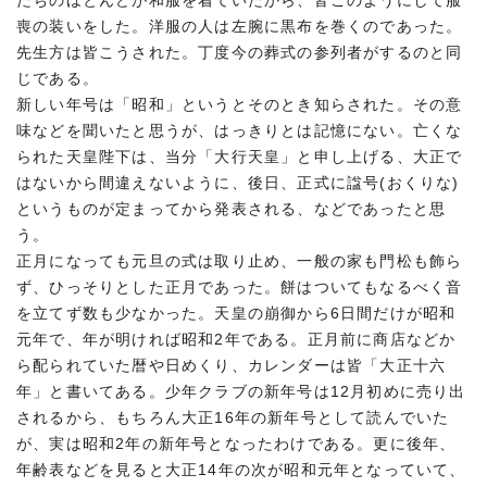
たちのほとんどが和服を着ていたから、皆このようにして服
喪の装いをした。洋服の人は左腕に黒布を巻くのであった。
先生方は皆こうされた。丁度今の葬式の参列者がするのと同
じである。
新しい年号は「昭和」というとそのとき知らされた。その意
味などを聞いたと思うが、はっきりとは記憶にない。亡くな
られた天皇陛下は、当分「大行天皇」と申し上げる、大正で
はないから間違えないように、後日、正式に諡号(おくりな)
というものが定まってから発表される、などであったと思
う。
正月になっても元旦の式は取り止め、一般の家も門松も飾ら
ず、ひっそりとした正月であった。餅はついてもなるべく音
を立てず数も少なかった。天皇の崩御から6日間だけが昭和
元年で、年が明ければ昭和2年である。正月前に商店などか
ら配られていた暦や日めくり、カレンダーは皆「大正十六
年」と書いてある。少年クラブの新年号は12月初めに売り出
されるから、もちろん大正16年の新年号として読んでいた
が、実は昭和2年の新年号となったわけである。更に後年、
年齢表などを見ると大正14年の次が昭和元年となっていて、