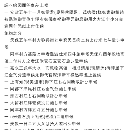
調ヘ絵図面等奉差上候
一 安政五午十一月御當君(慶勝侯隠退、茂徳侯)様御家御相続
被爲遊御官位乍憚右御儀奉祝御手元御麿御用之方江乍少分金
壹両乍恐献上付仕候
施物之分
一 天保五午年村方弥兵衛と申窮民長病ニおよひ米七斗遣シ申
候
一 同年村方甚蔵と申者難澁仕米四斗施申候天保八酉年穀物高
値ニ付村方之者江米壱石麦壱石施シ遣申候
一 嘉永三戍年大水ニ而穀物高値ニ相成清須(現清洲)御陣屋下
江金弐分遣申候尤御代官深澤新平様迄奉差上置候
一 上有知(現美濃市)御下江も右同断取計ひ申候
一 同郡下津尾村江も金弐分施し申候
一 瀬古村江も右同断取計ひ申候
一 大留村江稗壱俵別に施し申候
一 同年村方稗五斗五升施し申候
一 □米壹石所々袖乞(乞食)ニ遣申候
一 麦飯一日ニ五人又は拾人差出シ申候