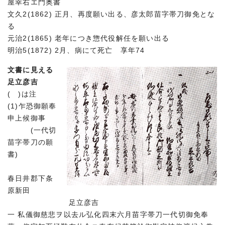
屋幸右エ門奥書
文久2(1862) 正月、再度願い出る、彦太郎苗字帯刀御免とな
る
元治2(1865) 老年につき惣代役解任を願い出る
明治5(1872) 2月、病にて死亡 享年74
文書に見える
足立彦吉
( )は注
(1)乍恐御願奉
申上候御事
(一代切
苗字帯刀の願
書)
春日井郡下条
原新田
足立彦吉
一 私儀御慈悲ヲ以去ル弘化四末六月苗字帯刀一代切御免奉