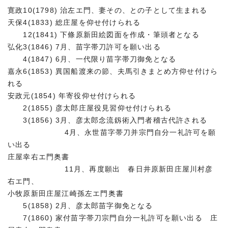
寛政10(1798) 治左エ門、妻その、との子として生まれる
天保4(1833) 総庄屋を仰せ付けられる
12(1841) 下條原新田絵図面を作成・筆頭者となる
弘化3(1846) 7月、苗字帯刀許可を願い出る
4(1847) 6月、一代限り苗字帯刀御免となる
嘉永6(1853) 異国船渡来の節、夫馬引きまとめ方仰せ付けら
れる
安政元(1854) 年寄役仰せ付けられる
2(1855) 彦太郎庄屋役見習仰せ付けられる
3(1856) 3月、彦太郎念流釼術入門者稽古代許される
4月、永世苗字帯刀并宗門自分一礼許可を願
い出る
庄屋幸右エ門奥書
11月、再度願出 春日井原新田庄屋川村彦
右エ門、
小牧原新田庄屋江崎孫左エ門奥書
5(1858) 2月、彦太郎苗字御免となる
7(1860) 家付苗字帯刀宗門自分一礼許可を願い出る 庄