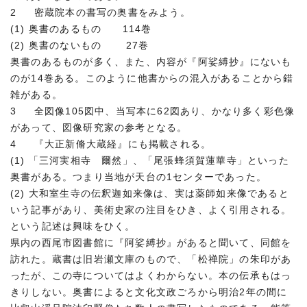
2 密蔵院本の書写の奥書をみよう。
(1) 奥書のあるもの 114巻
(2) 奥書のないもの 27巻
奥書のあるものが多く、また、内容が『阿娑縛抄』にないも
のが14巻ある。このように他書からの混入があることから錯
雑がある。
3 全図像105図中、当写本に62図あり、かなり多く彩色像
があって、図像研究家の参考となる。
4 『大正新脩大蔵経』にも掲載される。
(1) 「三河実相寺 爾然」、「尾張蜂須賀蓮華寺」といった
奥書がある。つまり当地が天台の1センターであった。
(2) 大和室生寺の伝釈迦如来像は、実は薬師如来像であると
いう記事があり、美術史家の注目をひき、よく引用される。
という記述は興味をひく。
県内の西尾市図書館に『阿娑縛抄』があると聞いて、同館を
訪れた。蔵書は旧岩瀬文庫のもので、「松禅院」の朱印があ
ったが、この寺についてはよくわからない。本の伝承もはっ
きりしない。奥書によると文化文政ごろから明治2年の間に