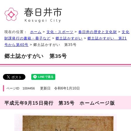
現在の位置：
ホーム
>
文化・スポーツ
>
春日井の歴史と文化財
>
文化
財課発行の書籍・冊子など
>
郷土誌かすがい
>
郷土誌かすがい 第21
号から第40号
> 郷土誌かすがい 第35号
郷土誌かすがい 第35号
更新日 令和6年1月10日
ページID 1004456
平成元年9月15日発行 第35号 ホームページ版