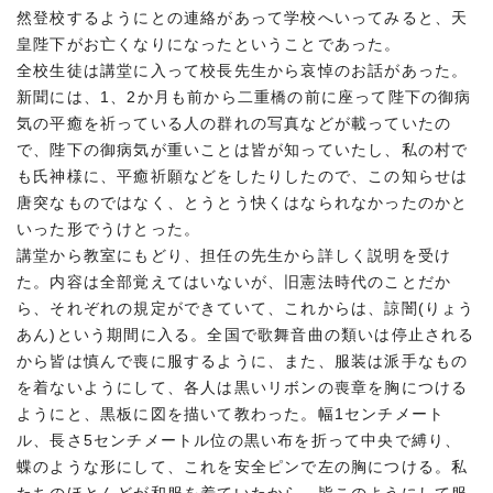
然登校するようにとの連絡があって学校へいってみると、天
皇陛下がお亡くなりになったということであった。
全校生徒は講堂に入って校長先生から哀悼のお話があった。
新聞には、1、2か月も前から二重橋の前に座って陛下の御病
気の平癒を祈っている人の群れの写真などが載っていたの
で、陛下の御病気が重いことは皆が知っていたし、私の村で
も氏神様に、平癒祈願などをしたりしたので、この知らせは
唐突なものではなく、とうとう快くはなられなかったのかと
いった形でうけとった。
講堂から教室にもどり、担任の先生から詳しく説明を受け
た。内容は全部覚えてはいないが、旧憲法時代のことだか
ら、それぞれの規定ができていて、これからは、諒闇(りょう
あん)という期間に入る。全国で歌舞音曲の類いは停止される
から皆は慎んで喪に服するように、また、服装は派手なもの
を着ないようにして、各人は黒いリボンの喪章を胸につける
ようにと、黒板に図を描いて教わった。幅1センチメート
ル、長さ5センチメートル位の黒い布を折って中央で縛り、
蝶のような形にして、これを安全ピンで左の胸につける。私