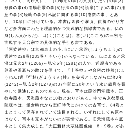
について、同序文に、「(1)修用の事(2)支度(したく)の事(3)
形像の事(4)道場荘厳の事(5)行法の事(6)護摩(ごま)の事(7)用
意の事(8)経軌の事(9)私記に関する事(10)巻数の事」とあ
り、10項目に分けている。本書は図像や灌頂、供養のやり方
など多方面にわたる理論的かつ実践的な指導書である。仏の
身(しん)(からだ)、口(く)(ことば)、意(い)(こころ)の三密を
実現する天台宗での具体的な手引き書である。
『阿娑縛抄』は京都東山の小川にいた承澄(しょうちょう)の
選述で228巻(233巻ともいう)からなっている。伝によると承
澄は元久2年(1205)～弘安5年(1281)の人で、近親者である
尊澄や澄豪らの助けを借りて、『十巻抄』や台密の静然(じょ
うねん)選『行林(ぎょうりん)抄』を参考としながら仁治3年
(1242)～弘安2年(1279)の37年間に20年という永い歳月を費
やして選述したものである。現在、写本は毘沙門堂蔵本、正
教寺蔵本、天海蔵本など10数とおりがある。中でも京都曼殊
院蔵本は、鎌倉時代から室町時代にかけての古写で、84巻と
まとまって保存されていて注目される。いずれにしても原本
はなく、写本も完本がないのが実情である。旧天海蔵本を底
本として集大成した『大正新脩大蔵経図像編 8・9巻』があ