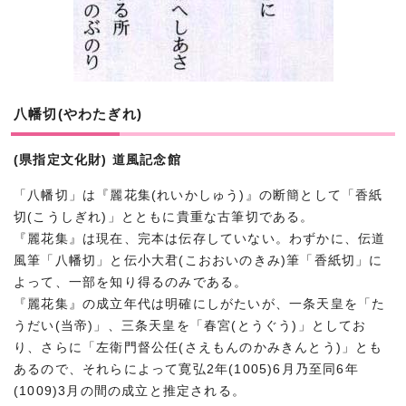
八幡切(やわたぎれ)
(県指定文化財) 道風記念館
「八幡切」は『麗花集(れいかしゅう)』の断簡として「香紙
切(こうしぎれ)」とともに貴重な古筆切である。
『麗花集』は現在、完本は伝存していない。わずかに、伝道
風筆「八幡切」と伝小大君(こおおいのきみ)筆「香紙切」に
よって、一部を知り得るのみである。
『麗花集』の成立年代は明確にしがたいが、一条天皇を「た
うだい(当帝)」、三条天皇を「春宮(とうぐう)」としてお
り、さらに「左衛門督公任(さえもんのかみきんとう)」とも
あるので、それらによって寛弘2年(1005)6月乃至同6年
(1009)3月の間の成立と推定される。