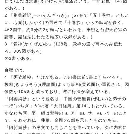
ゅう)または永厳(えいげん)の選述という。一部彩色、142図
がある。)
2 『別尊雑記(べっそんざっき)』(57巻で『五十巻抄』ともい
い、心覚(しんかく)の選述で『十巻抄』からの転写が多く、
462図中、約3分の2が転写といわれる。東密と台密天台宗の
諸尊、諸経法にわたる幅広い収録がある。)
3 『覚禅(かくぜん)抄』(128巻、覚禅の選で写本のみ伝わ
る。309図がある)
の3書がある。
台密では、
4 『阿娑縛抄』だけがある。この書は前3書にくらべると、
教相(きょうそう)(理論面)よりも事相(実践面)が重視され、図
像数が105図と減っており、逆に行法が増えている。
『阿娑縛抄』という題名は、中国の善無畏(ぜむい)と弟子の
一行(いちぎょう)の著『大日経疏』第14にもとづいている。
すなわち阿、婆、縛は梵時の a=ア、sa=サ、va=バ のこと
で、それぞれ仏、蓮華、金剛の3部を示したものである。
『阿娑縛抄』の序文でも同じことを述べている。次に内容に