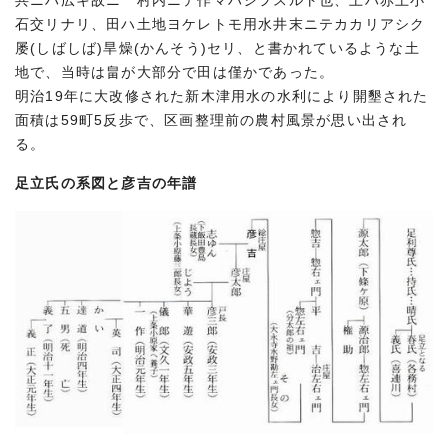
共ニハ広キ故ニ 村内ニテ作マハシヲスルト也、土ハ赤土小
石交リナリ、田ハ土地ヨケレトモ用水井末ニテカカリアシク
屡(しばしば)旱燥(かんそう)セリ、と書かれているような土
地で、当時は畠が大部分で田は僅かであった。
明治19年に大改修された新木津用水の水利により開墾された
面積は59町5反歩で、区画整理前の農村風景が思い出され
る。
足立氏の系図と彦吉の年譜