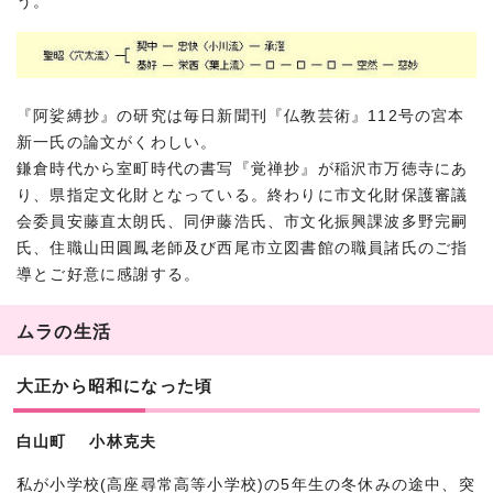
う。
『阿娑縛抄』の研究は毎日新聞刊『仏教芸術』112号の宮本
新一氏の論文がくわしい。
鎌倉時代から室町時代の書写『覚禅抄』が稲沢市万徳寺にあ
り、県指定文化財となっている。終わりに市文化財保護審議
会委員安藤直太朗氏、同伊藤浩氏、市文化振興課波多野完嗣
氏、住職山田圓鳳老師及び西尾市立図書館の職員諸氏のご指
導とご好意に感謝する。
ムラの生活
大正から昭和になった頃
白山町 小林克夫
私が小学校(高座尋常高等小学校)の5年生の冬休みの途中、突