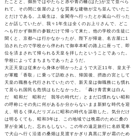
たことと、御所ではやたらと赤や青の幡(はた)が立て並べら
れて、その間に仮屋のような質素な建物が立ち並んでいたこ
とだけである。上級生は、金閣寺へ行ったとか嵐山へ行った
とか話していたが、我々1年生は全くのお上りさんで、どこ
へも行かず御所の参観だけで帰って来た。他の学校の生徒に
聞くと、京都へは行かなかったが、陛下が帰途、名古屋に1
泊されたので学校から伴われて御幸本町の路上に座って、即
位を済まされて帰られる天皇を拝したということであった。
学校によってまちまちであったようだ。
大正天皇は従来から身体が弱かったようで大正11年、皇太子
が軍艦「香取」に乗って訪欧され、帰国後、摂政の宮として
天皇の職務を代行されていたので、新天皇は御職務にも慣れ
て居られ国民も危惧はもたなかった。「轟け青雲東は白ん
だ 昭和だ 昭和だ 我等の時代だ」とまだ口慣れない昭和
の呼称にその先に何があるか分からないまま新鮮な時代を迎
え、明るく弾んだリズムに昭和の時代を謳歌した。気分だけ
は明るくても、昭和3年は、この地域では晩霜のために桑の
芽が全滅した。忘れもしない。この年の遠足旅行に名鉄電車
で犬山へ行く沿道の桑畑は見渡すかぎり真黒に芽が霜のため