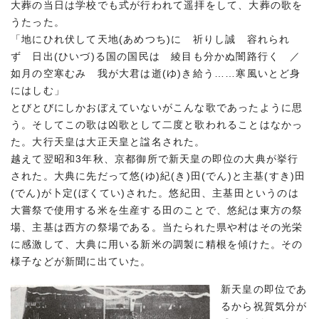
大葬の当日は学校でも式が行われて遥拝をして、大葬の歌を
うたった。
「地にひれ伏して天地(あめつち)に 祈りし誠 容れられ
ず 日出(ひいづ)る国の国民は 綾目も分かぬ闇路行く ／
如月の空寒むみ 我が大君は逝(ゆ)き給う……寒風いとど身
にはしむ」
とびとびにしかおぼえていないがこんな歌であったように思
う。そしてこの歌は凶歌として二度と歌われることはなかっ
た。大行天皇は大正天皇と諡名された。
越えて翌昭和3年秋、京都御所で新天皇の即位の大典が挙行
された。大典に先だって悠(ゆ)紀(き)田(でん)と主基(すき)田
(でん)が卜定(ぼくてい)された。悠紀田、主基田というのは
大嘗祭で使用する米を生産する田のことで、悠紀は東方の祭
場、主基は西方の祭場である。当たられた県や村はその光栄
に感激して、大典に用いる新米の調製に精根を傾けた。その
様子などが新聞に出ていた。
新天皇の即位であ
るから祝賀気分が