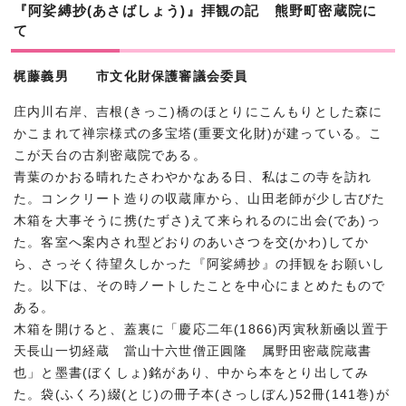
『阿娑縛抄(あさばしょう)』拝観の記 熊野町密蔵院に
て
梶藤義男 市文化財保護審議会委員
庄内川右岸、吉根(きっこ)橋のほとりにこんもりとした森に
かこまれて禅宗様式の多宝塔(重要文化財)が建っている。こ
こが天台の古刹密蔵院である。
青葉のかおる晴れたさわやかなある日、私はこの寺を訪れ
た。コンクリート造りの収蔵庫から、山田老師が少し古びた
木箱を大事そうに携(たずさ)えて来られるのに出会(であ)っ
た。客室へ案内され型どおりのあいさつを交(かわ)してか
ら、さっそく待望久しかった『阿娑縛抄』の拝観をお願いし
た。以下は、その時ノートしたことを中心にまとめたもので
ある。
木箱を開けると、蓋裏に「慶応二年(1866)丙寅秋新凾以置于
天長山一切経蔵 當山十六世僧正圓隆 属野田密蔵院蔵書
也」と墨書(ぼくしょ)銘があり、中から本をとり出してみ
た。袋(ふくろ)綴(とじ)の冊子本(さっしぼん)52冊(141巻)が