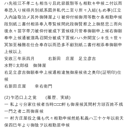
ハ先祖江不孝ニも相当り且此節親類等も相歎キ申候ニ付以而
奉恐入り候得共別紙系図并私代ニ至り所々入組(もめ事)江立
入内論取治メ其外御陣屋より被仰付候御用等数ケ条相勤申候
段別紙ニ書付相添奉入尊覧候間此段御賢察之上御慈悲ニ而向
後永々苗字帯刀被仰付被成下置候様只管奉御願申上候右御願
奉申上候通被溜爲召聞分被成下置候ハハ外聞宜シキ生々世々
冥加至極難在仕合奉存以而恐多不顧別紙ニ書付相添奉御願申
上候以上
安政三年辰四月 右新田 庄屋 足立彦吉
水野太郎様 御陣屋
右足立彦吉御願奉申上候通相違無御座候依之奥印(証明印)仕
候
右新田庄屋 幸右衛門
(2)乍恐口上之覚 (履歴、実績)
一 私より分家仕候者当時□□□軒も御座候其間村方頭百姓不残
一門之者ニ而御座候
一 村方庄屋役之儀も代々相勤申候然処私義ハ三十ケ年以前天
保四巳年より御陰ヲ以相勤居申候