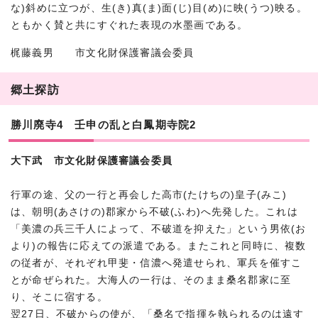
な)斜めに立つが、生(き)真(ま)面(じ)目(め)に映(うつ)映る。
ともかく賛と共にすぐれた表現の水墨画である。
梶藤義男 市文化財保護審議会委員
郷土探訪
勝川廃寺4 壬申の乱と白鳳期寺院2
大下武 市文化財保護審議会委員
行軍の途、父の一行と再会した高市(たけちの)皇子(みこ)
は、朝明(あさけの)郡家から不破(ふわ)へ先発した。これは
「美濃の兵三千人によって、不破道を抑えた」という男依(お
より)の報告に応えての派遣である。またこれと同時に、複数
の従者が、それぞれ甲斐・信濃へ発遣せられ、軍兵を催すこ
とが命ぜられた。大海人の一行は、そのまま桑名郡家に至
り、そこに宿する。
翌27日、不破からの使が、「桑名で指揮を執られるのは遠す