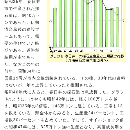
昭和35年、春日井
市で生産された採
石量は、約40万ト
ンであった。伊勢
湾台風後の建設ブ
ームもあって、需
要の伸びていた時
期である。道路舗
装用が主であっ
た。なおこの年の
前年、昭和34年に
国道19号が市内全線舗装されている。その後、30年代の資料
はないが、年々上昇していったと推測される。
昭和40年代に入ると、春日井の採石業は急成長した。グラフ
IIのように、はやくも昭和42年には、軽く100万トンを越
え、昭和35年の3倍強、146万トンに達している。工場も13
を数えている。県全体からみると、生産量24パーセント、工
場数30パーセントを占めていた。そして、オイルショック前
の昭和47年には、325万トン強の生産となり、高度成長期を