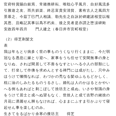
官府特賞賜白銀焉、常雖務耕耘、唯耽心乎風月、自好風流多
引雅遊之友、而共娯楽、終忌富貴安清貧、素有古人之風四方
景慕之、今茲丁巳門人相議、勒先生之自詠於碑建諸桜堂以報
其恩、且略記其事以爲不朽矣、後之見者是亦謂之堕涙碑歟
安政四年四月 門人建之（春日井市宮町桜堂）
（2）得芝剃髪文
表
我は年もとり病多く世の事ものうくなり行くままに、今だ弱
冠なる愚息に嫁とり迎へ、家事をうち任せて安閑無事の身と
なりぬ、されば閑居して不善をなすといへる小人の部類にし
て、打坐して作佛を求めんとする禅門には成がたし、只中み
ほうけて懶惰なれば、わづかの禿なる髪ゆふももどかしく、
枕に油のしみたるものうるさし。婚礼は人のかはるとかやい
へる例もあればと剃こぼして捨坊主と成ぬ。いさや智識の身
をうけて居士と成へぬ望もなく、世捨人と成て吉野の姥捨の
月花に洒麗せん脚もなければ、心ままにふすま引かぶりて寝
起せん事を楽しむのみ。
生きてをるばかり余寒の痩坊主 得芝