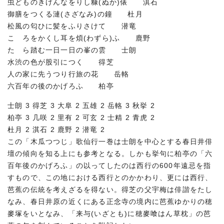
虫どものきげんなをりし糠(ぬか)俵 淇石
御膳をつくる漣(さざなみ)の鐘 杜月
松風の匂ひに髪をふりさけて 潜竜
こゝろをかくし耳を煩(わずら)ふ 鹿野
たゝら踏む一日一日の峯の雲 士朗
水渋の色が股引につく 得芝
人の家に先うつり行旅の花 岳輅
六百年の後のかげろふ 柏亭
士朗 3 得芝 3 大阜 2 五雄 2 岳輅 3 秋挙 2
柏亭 3 几咲 2 里有 2 可玄 2 士精 2 青虎 2
杜月 2 淇石 2 鹿野 2 潜竜 2
この「木瓜つつじ」歌仙行一巻は士朗を中心とする春日井俳
壇の傾向を知る上にも参考となる。しかも挙句に柏亭の「六
百年後のかげろふ」の以ってしたのは西行の600年遠忌を指
すもので、この地における西行とのかかわり、更には西行、
芭蕉の伝統を考えざるを得ない。得芝の父宇梅は俳諧をたし
なみ、春日井原の近くにある正念寺の境内に芭蕉ゆかりの穂
麥塚をいとなみ、「来与(いざとも)に穂麥喰はん草枕」の芭