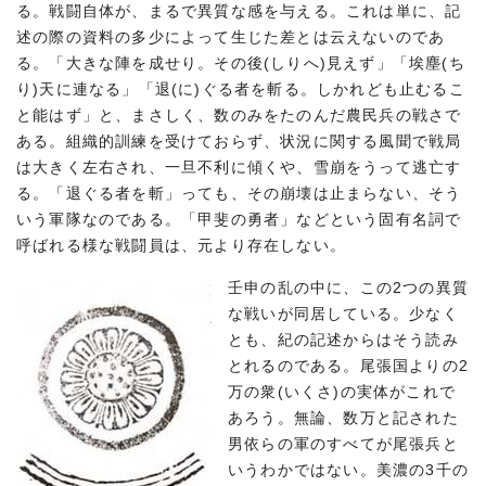
る。戦闘自体が、まるで異質な感を与える。これは単に、記
述の際の資料の多少によって生じた差とは云えないのであ
る。「大きな陣を成せり。その後(しりへ)見えず」「埃塵(ち
り)天に連なる」「退(に)ぐる者を斬る。しかれども止むるこ
と能はず」と、まさしく、数のみをたのんだ農民兵の戦さで
ある。組織的訓練を受けておらず、状況に関する風聞で戦局
は大きく左右され、一旦不利に傾くや、雪崩をうって逃亡す
る。「退ぐる者を斬」っても、その崩壊は止まらない、そう
いう軍隊なのである。「甲斐の勇者」などという固有名詞で
呼ばれる様な戦闘員は、元より存在しない。
壬申の乱の中に、この2つの異質
な戦いが同居している。少なく
とも、紀の記述からはそう読み
とれるのである。尾張国よりの2
万の衆(いくさ)の実体がこれで
あろう。無論、数万と記された
男依らの軍のすべてが尾張兵と
いうわかではない。美濃の3千の