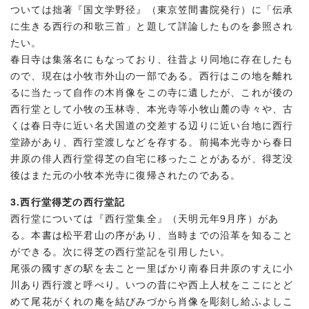
ついては拙著『国文学野径』（東京笠間書院発行）に「伝承
に生きる西行の和歌三首」と題して詳論したものを参照され
たい。
春日寺は集落名にもなっており、往昔より同地に存在したも
ので、現在は小牧市外山の一部である。西行はこの地を離れ
るに当たって自作の木肖像をこの寺に遺したが、これが後の
西行堂として小牧の玉林寺、本光寺等小牧山麓の寺々や、古
くは春日寺に近い名犬国道の交差する辺りに近い台地に西行
堂跡があり、西行堂渡しなどを存する。前掲本光寺から春日
井原の俳人西行堂得芝の自宅に移ったことがあるが、得芝没
後はまた元の小牧本光寺に復帰されたのである。
3.西行堂得芝の西行堂記
西行堂については『西行堂集全』（天明元年9月序）があ
る。本書は松平君山の序があり、当時までの沿革を知ること
ができる。次に得芝の西行堂記を引用したい。
尾張の國すぎの駅を去こと一里ばかり南春日井原のすえに小
川あり西行渡と呼べり。いつの昔にや西上人杖をここにとど
めて尾花がくれの庵を結びみづから肖像を彫刻し給ふよしこ