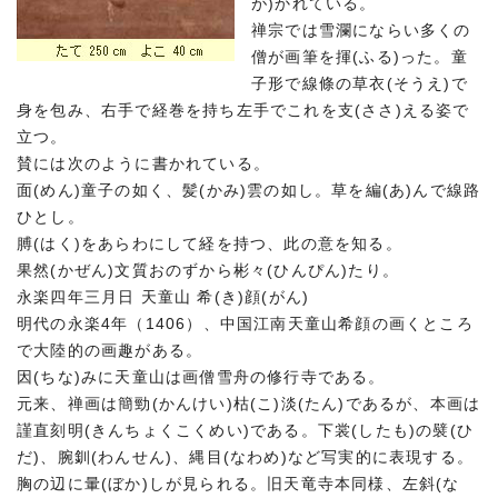
が)かれている。
禅宗では雪瀾にならい多くの
僧が画筆を揮(ふる)った。童
子形で線條の草衣(そうえ)で
身を包み、右手で経巻を持ち左手でこれを支(ささ)える姿で
立つ。
賛には次のように書かれている。
面(めん)童子の如く、髪(かみ)雲の如し。草を編(あ)んで線路
ひとし。
膊(はく)をあらわにして経を持つ、此の意を知る。
果然(かぜん)文質おのずから彬々(ひんぴん)たり。
永楽四年三月日 天童山 希(き)顔(がん)
明代の永楽4年（1406）、中国江南天童山希顔の画くところ
で大陸的の画趣がある。
因(ちな)みに天童山は画僧雪舟の修行寺である。
元来、禅画は簡勁(かんけい)枯(こ)淡(たん)であるが、本画は
謹直刻明(きんちょくこくめい)である。下裳(したも)の襞(ひ
だ)、腕釧(わんせん)、縄目(なわめ)など写実的に表現する。
胸の辺に暈(ぼか)しが見られる。旧天竜寺本同様、左斜(な