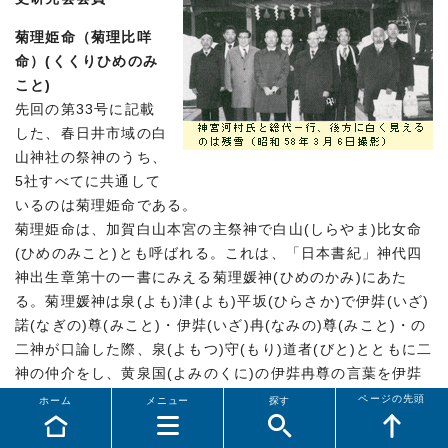
菊理姫命（菊理比咩
命）(くくりひめのみ
こと)
先回の第33号に記載
した、春日井市域の白
山神社の祭神のうち、
5社すべてに共通して
いるのは菊理姫命である。
菊理姫命は、加賀白山本宮の主祭神で白山(しらやま)比女命
(ひめのみこと)とも呼ばれる。これは、「日本書紀」神代四
神出生章第十の一書にみえる菊理媛神(ひめのかみ)にあた
る。菊理媛神は泉(よも)津(よも)平坂(ひらさか)で伊弉(いざ)
諾(なぎの)尊(みこと)・伊弉(いざ)冉(なみの)尊(みこと)・の
二神が口論した際、泉(よもつ)守(もり)道者(びと)とともに二
神の仲介をし、黄泉国(よみのくに)の伊弉冉尊の言葉を伊弉
諾尊に伝えたという。
ページの先頭
ホーム
メニュー
探す
「ククリ」は漏入（くきい）りの意味で、とざされた泉門を
この神々のみ出入りし得たための名であるという。