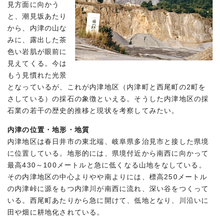
見方面に向かう
と、潮見坂あたり
から、内津の山な
みに、露出した茶
色い岩肌が眼前に
見えてくる。今は
もう見慣れた光景
となっているが、これが内津地区（内津町と西尾町の2町を
さしている）の採石の象徴といえる。そうした内津地区の採
石業の若干の歴史的推移と現状を考察してみたい。
内津の位置・地形・地質
内津地区は春日井市の東北端、岐阜県多治見市と接した県境
に位置している。地形的には、県境付近から南西に向かって
最高430～100メートルと急に低くなる山地をなしている。
その内津地区の中心よりやや南よりには、標高250メートル
の内津峠に源をもつ内津川が南西に流れ、深い谷をつくって
いる。西尾町あたりから急に開けて、低地となり、川沿いに
田や畑に耕地化されている。