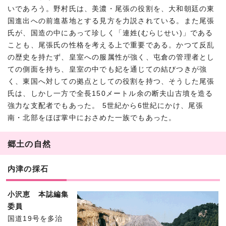
いであろう。野村氏は、美濃・尾張の役割を、大和朝廷の東
国進出への前進基地とする見方を力説されている。また尾張
氏が、国造の中にあって珍しく「連姓(むらじせい)」である
ことも、尾張氏の性格を考える上で重要である。かつて反乱
の歴史を持たず、皇室への服属性が強く、屯倉の管理者とし
ての側面を持ち、皇室の中でも妃を通じての結びつきが強
く、東国へ対しての拠点としての役割を持つ、そうした尾張
氏は、しかし一方で全長150メートル余の断夫山古墳を造る
強力な支配者でもあった。 5世紀から6世紀にかけ、尾張
南・北部をほぼ掌中におさめた一族でもあった。
郷土の自然
内津の採石
小沢恵 本誌編集
委員
国道19号を多治