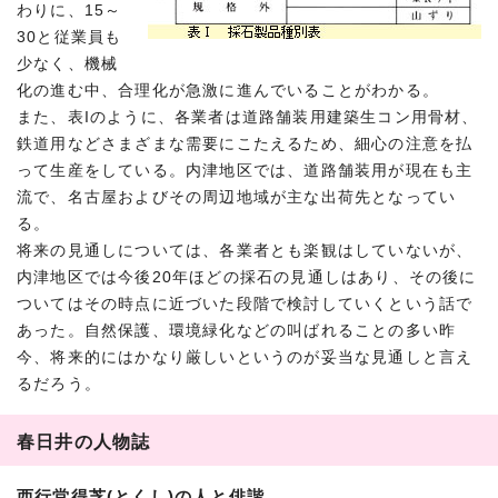
わりに、15～
30と従業員も
少なく、機械
化の進む中、合理化が急激に進んでいることがわかる。
また、表Iのように、各業者は道路舗装用建築生コン用骨材、
鉄道用などさまざまな需要にこたえるため、細心の注意を払
って生産をしている。内津地区では、道路舗装用が現在も主
流で、名古屋およびその周辺地域が主な出荷先となってい
る。
将来の見通しについては、各業者とも楽観はしていないが、
内津地区では今後20年ほどの採石の見通しはあり、その後に
ついてはその時点に近づいた段階で検討していくという話で
あった。自然保護、環境緑化などの叫ばれることの多い昨
今、将来的にはかなり厳しいというのが妥当な見通しと言え
るだろう。
春日井の人物誌
西行堂得芝(とくし)の人と俳諧