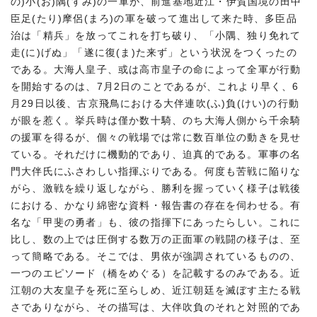
の)小(お)隅(すみ)の一軍が、前進基地近江・伊賀国境の田中
臣足(たり)摩侶(まろ)の軍を破って進出して来た時、多臣品
治は「精兵」を放ってこれを打ち破り、「小隅、独り免れて
走(に)げぬ」「遂に復(ま)た来ず」という状況をつくったの
である。大海人皇子、或は高市皇子の命によって全軍が行動
を開始するのは、7月2日のことであるが、これより早く、6
月29日以後、古京飛鳥における大伴連吹(ふ)負(けい)の行動
が眼を惹く。挙兵時は僅か数十騎、のち大海人側から千余騎
の援軍を得るが、個々の戦場では常に数百単位の動きを見せ
ている。それだけに機動的であり、迫真的である。軍事の名
門大伴氏にふさわしい指揮ぶりである。何度も苦戦に陥りな
がら、激戦を繰り返しながら、勝利を握っていく様子は戦後
における、かなり綿密な資料・報告書の存在を伺わせる。有
名な「甲斐の勇者」も、彼の指揮下にあったらしい。これに
比し、数の上では圧倒する数万の正面軍の戦闘の様子は、至
って簡略である。そこでは、男依が強調されているものの、
一つのエピソード（橋をめぐる）を記載するのみである。近
江朝の大友皇子を死に至らしめ、近江朝廷を滅ぼす主たる戦
さでありながら、その描写は、大伴吹負のそれと対照的であ