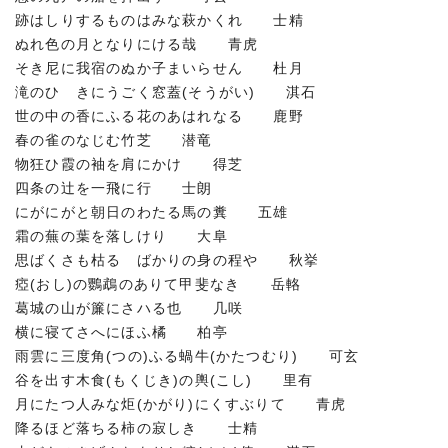
跡はしりするものはみな萩かくれ 士精
ぬれ色の月となりにける哉 青虎
そき尼に我宿のぬか子まいらせん 杜月
滝のひゞきにうごく窓蓋(そうがい) 淇石
世の中の香にふる花のあはれなる 鹿野
春の雀のなじむ竹芝 潜竜
物狂ひ霞の袖を肩にかけ 得芝
四条の辻を一飛に行 士朗
にがにがと朝日のわたる馬の糞 五雄
霜の蕪の葉を落しけり 大阜
思ばくさも枯るゝばかりの身の程や 秋挙
瘂(おし)の鸚鵡のありて甲斐なき 岳輅
葛城の山が簾にさハる也 几咲
横に寝てさへにほふ橘 柏亭
雨雲に三度角(つの)ふる蝸牛(かたつむり) 可玄
谷を出す木食(もくじき)の輿(こし) 里有
月にたつ人みな炬(かがり)にくすぶりて 青虎
降るほど落ちる柿の寂しき 士精