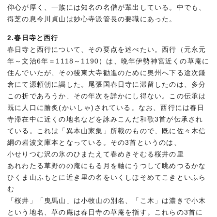
仰心が厚く、一族には知名の名僧が輩出している。中でも、
得芝の息今川貞山は妙心寺派管長の要職にあった。
2.春日寺と西行
春日寺と西行について、その要点を述べたい。西行（元永元
年～文治6年＝1118～1190）は、晩年伊勢神宮近くの草庵に
住んでいたが、その後東大寺勧進のために奥州へ下る途次鎌
倉にて源頼朝に謁した。尾張国春日寺に滞留したのは、多分
この折であろうか、その年次を詳かにし得ない。この伝承は
既に人口に膾炙(かいしゃ)されている。なお、西行には春日
寺滞在中に近くの地名などを詠みこんだ和歌3首が伝承され
ている。これは「異本山家集」所載のもので、既に佐々木信
綱の岩波文庫本となっている。その3首というのは、
小せりつむ沢の氷のひまたえて春めきそむる桜井の里
あれわたる草野のの庵にもる月を軸にうつして眺めつるかな
ひくま山ふもとに近き里の名をいくしほそめてこきといふら
む
「桜井」「曳馬山」は小牧山の別名、「こ木」は濃きで小木
という地名、草の庵は春日寺の草庵を指す。これらの3首に