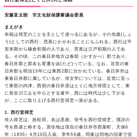
安藤直太朗 市文化財保護審議会委員
まえがき
本稿は得芝のことを主として述べるにあるが、その先蹤(しょ
う)としての西行、芭蕉にかかわることにもふれる。西行は平
安末期から鎌倉初期の人であり、芭蕉は江戸初期の人であ
る。その頃、この春日井地方は春部（かすかべ）郡であり、
春日井郡と郡名も変遷を辿(たど)っている。なお、近世の春
日井郡も明治13年には東西2郡に分かれている。春日井市は
東春日井郡に属しているが、俳文学については、近世に至っ
て東部の内津、西部の春日井原はとくに地方俳団として、東
に長谷川三止を中心とする連中、西には時代は少し下がる
が、ここに取り上げる西行堂得芝一派がある。
1. 西行堂得芝
俳人得芝は、姓松田、名は丞政、俳号を西行堂得芝、漢詩の
号を西崖と称する。居住地は現在の春日井市西屋町、天保6
年（1835）4月10日入寂、享年56歳、同家は同地の旧家で信