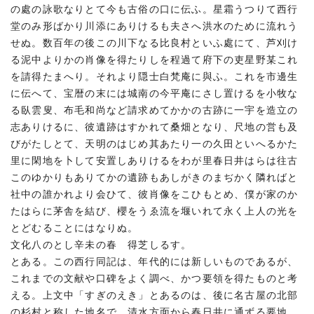
の處の詠歌なりとて今も古俗の口に伝ふ。星霜うつりて西行
堂のみ形ばかり川添にありけるも夫さへ洪水のために流れう
せぬ。数百年の後この川下なる比良村といふ處にて、芦刈け
る泥中よりかの肖像を得たりしを程過て府下の吏星野某これ
を請得たまへり。それより隠士白梵庵に與ふ。これを市邊生
に伝へて、宝暦の末には城南の今平庵にさし置けるを小牧な
る臥雲叟、布毛和尚など請求めてかかの古跡に一宇を造立の
志ありけるに、彼遺跡はすかれて桑畑となり、尺地の営も及
びがたしとて、天明のはじめ其あたり一の久田といへるかた
里に閑地を卜して安置しありけるをわが里春日井はらは往古
このゆかりもありてかの遺跡もあしがきのまぢかく隣ればと
社中の誰かれより会ひて、彼肖像をこひもとめ、僕が家のか
たはらに茅舎を結び、櫻をうゑ流を堰いれて永く上人の光を
とどむることにはなりぬ。
文化八のとし辛未の春 得芝しるす。
とある。この西行同記は、年代的には新しいものであるが、
これまでの文献や口碑をよく調べ、かつ要領を得たものと考
える。上文中「すぎのえき」とあるのは、後に名古屋の北部
の杉村と称した地名で、清水方面から春日井に通ずる要地