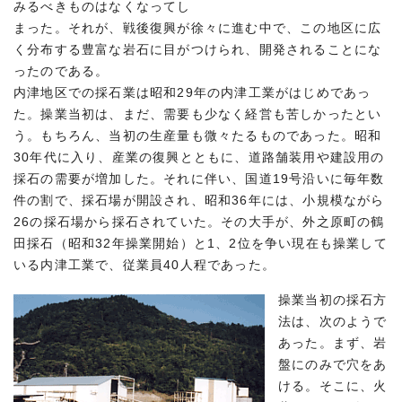
みるべきものはなくなってし
まった。それが、戦後復興が徐々に進む中で、この地区に広
く分布する豊富な岩石に目がつけられ、開発されることにな
ったのである。
内津地区での採石業は昭和29年の内津工業がはじめであっ
た。操業当初は、まだ、需要も少なく経営も苦しかったとい
う。もちろん、当初の生産量も微々たるものであった。昭和
30年代に入り、産業の復興とともに、道路舗装用や建設用の
採石の需要が増加した。それに伴い、国道19号沿いに毎年数
件の割で、採石場が開設され、昭和36年には、小規模ながら
26の採石場から採石されていた。その大手が、外之原町の鶴
田採石（昭和32年操業開始）と1、2位を争い現在も操業して
いる内津工業で、従業員40人程であった。
操業当初の採石方
法は、次のようで
あった。まず、岩
盤にのみで穴をあ
ける。そこに、火