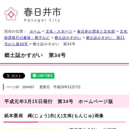
現在の位置：
ホーム
>
文化・スポーツ
>
春日井の歴史と文化財
>
文化
財課発行の書籍・冊子など
>
郷土誌かすがい
>
郷土誌かすがい 第21
号から第40号
> 郷土誌かすがい 第34号
郷土誌かすがい 第34号
更新日 平成29年12月7日
ページID 1004457
平成元年3月15日発行 第34号 ホームページ版
紙本墨画 縄(じょう)衣(え)文殊(もんじゅ)画像