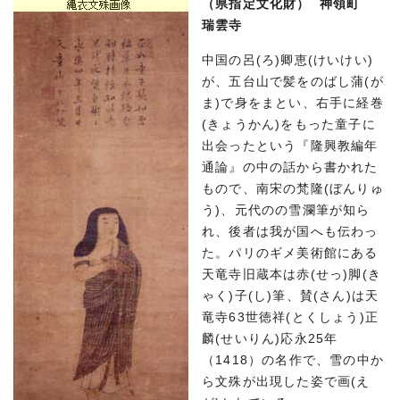
（県指定文化財） 神領町
瑞雲寺
中国の呂(ろ)卿恵(けいけい)
が、五台山で髪をのばし蒲(が
ま)で身をまとい、右手に経巻
(きょうかん)をもった童子に
出会ったという『隆興教編年
通論』の中の話から書かれた
もので、南宋の梵隆(ぼんりゅ
う)、元代のの雪瀾筆が知ら
れ、後者は我が国へも伝わっ
た。パリのギメ美術館にある
天竜寺旧蔵本は赤(せっ)脚(き
ゃく)子(し)筆、賛(さん)は天
竜寺63世徳祥(とくしょう)正
麟(せいりん)応永25年
（1418）の名作で、雪の中か
ら文殊が出現した姿で画(え