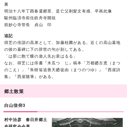
裏
明治十八年丁酉春還郷里、是亡父剃髪文有感、卒画此像
駿州臨済寺前住鉄舟寺開祖
前妙心寺管長 貞山 印
追記
得芝の俳諧の高弟として、加藤桂圃がある。近くの高山墓地
の彼の墓碑に下の辞世の句が刻してある。
「は那に飽て蝶の遊人先お裳はるる」
なお、得芝には俳書『木瓜つゝじ』稿本「万都廼古恵（まつ
のこえ）」『朱樹翁追善天廼徒由（まつのつゆ）』『西崖詩
集』『西崖随筆』がある。
郷土散策
白山信仰3
村中治彦 春日井郷土
史研究会会員