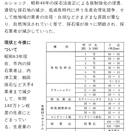
ルショック、昭和46年の採石法改正による規制強化の浸透、
適切な採石地の減少、低成長時代に伴う生産合理化競争、そ
して他地域の業者の出現・台頭などさまざまな原因が重な
り、自然淘汰されていく形で、採石場が徐々に閉鎖され、採
石業者が減少していった。
現状と今後に
ついて
昭和63年現
在、市内の採
石業者は、内
津工業、鶴田
採石など大手4
業者まで減少
して、年間
140万トン程
度の生産にと
どまってい
る。生産量の