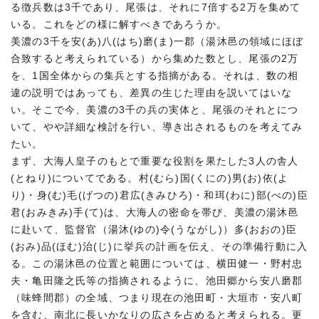
る徴兵数は3千であり、尾張は、それに7倍する2万を集めて
いる。これをどの様に解すべきであろうか。
美濃の3千を安(あ)八(はち)磨(ま)一郡（湯沐邑の領域にほぼ
合致すると考えられている）から集めた数とし、尾張の2万
を、1国全体からの集兵とする指摘がある。それは、数の相
違の説明ではあっても、差異の生じた理由を説いてはいな
い。そこで今、美濃の3千の兵の実体と、尾張のそれとにつ
いて、やや詳細な検討を行い、導き出されるものを考えてみ
たい。
まず、大海人皇子のもとで重要な役割を果たした3人の舎人
(とねり)についてである。村(むら)国(くにの)男(お)依(よ
り)・身(む)毛(げつの)君広(きみひろ)・和珥(わに)部(べの)臣
君(おみきみ)手(て)は、大海人の密命を帯び、美濃の湯沐邑
に赴いて、監督官（湯沐(ゆの)令(うながし)）多(おおの)臣
(おみ)品(ほむ)治(じ)に挙兵の計画を伝え、その準備行動に入
る。この湯沐邑の位置と範囲については、横田健一・野村忠
夫・亀田隆之氏等の指摘されるように、池田郷から安八磨郡
（味蜂間郡）の全域、つまり現在の池田町・大垣市・安八町
を含む、南北に長いかなりの広さを占めると考えられる。更