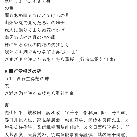
秋の月よいよすぎて柿
の色
雨もあめ晴るもはれてけふの月
山畑や丸で見えたる明の雉子
旅人に譲りて去りぬ花のかげ
南天の花やさ月の袖の露
穂に出るや秋の岡穂の先げしり
我とても糊でもつ身ぞ古衾(ふすま)
さまざまと咲いたるあとを八重桜 （行者堂得芝句碑）
6.西行堂得芝の碑
（1）西行堂得芝の碑
表
さ満さ満と咲たる後を八重斜九良
裏
先生姓平、族松田、諱丞政、字壬令、俗称貞四郎、号西崖、
春日井原人也、家世業農桑、幼而好学、師鈴木良甫先生、才
智俊英好作詩、又師枇杷園翁能俳諧、改名日西行堂得芝、門
人甚多矣、天資質朴、從成童能事祖母謹慎、其名達干郷黨、