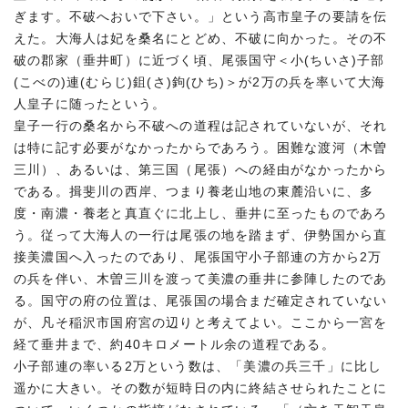
ぎます。不破へおいで下さい。」という高市皇子の要請を伝
えた。大海人は妃を桑名にとどめ、不破に向かった。その不
破の郡家（垂井町）に近づく頃、尾張国守＜小(ちいさ)子部
(こべの)連(むらじ)鉏(さ)鉤(ひち)＞が2万の兵を率いて大海
人皇子に随ったという。
皇子一行の桑名から不破への道程は記されていないが、それ
は特に記す必要がなかったからであろう。困難な渡河（木曽
三川）、あるいは、第三国（尾張）への経由がなかったから
である。揖斐川の西岸、つまり養老山地の東麓沿いに、多
度・南濃・養老と真直ぐに北上し、垂井に至ったものであろ
う。従って大海人の一行は尾張の地を踏まず、伊勢国から直
接美濃国へ入ったのであり、尾張国守小子部連の方から2万
の兵を伴い、木曽三川を渡って美濃の垂井に参陣したのであ
る。国守の府の位置は、尾張国の場合まだ確定されていない
が、凡そ稲沢市国府宮の辺りと考えてよい。ここから一宮を
経て垂井まで、約40キロメートル余の道程である。
小子部連の率いる2万という数は、「美濃の兵三千」に比し
遥かに大きい。その数が短時日の内に終結させられたことに