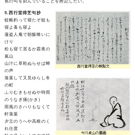
蕉の句を刻んでいることを附記したい。
5.西行堂得芝句抄
蚊帳釣って寝たぞ蚊も
寝よ蚤も寝よ
蓮盗人庵で朝飯喰いに
けり
松も寝て居るか霜夜の
嵐山
山汁に草鞋ぬらせば蝉
の声
落葉して又見ゆらし冬
の町
ふりむきもせぬや時雨
のうなぎ掻(かき)
雨風のさハりもなくて
軒落葉
夕立のうへや高根のく
れ仕度