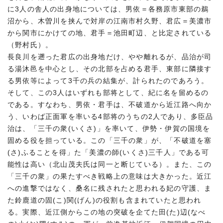
に3人の舎人の出身地については、男依＝各務原市東部の鵜
沼から、木曽川を挟んで対岸の江南市村久野、君広＝美濃市
から関市にかけての地、君手＝池田町辺、と比定されている
（野村氏）。
長良川を遡った君広の出身地だけ、やや離れるが、品治が司
る湯沐邑を中心とし、その北部を占める君手、東部に隣接す
る男依等によって3千の兵の結集が、計られたのであろう。
そして、この3人はいずれも部将として、紀に名を留めるの
である。すなわち、男依・君手は、不破道から近江路へ向か
う、いわば正面軍を率いる4部将のうちの2人であり、多臣品
治は、「三千の衆(いくさ)」を率いて、伊勢・伊賀の国境を
固める役を担っている。この「三千の衆」が、「不破道を塞
(さ)ふることを得」た「美濃の師(いくさ)三千人」である可
能性は高い（北山茂夫氏は同一と断じている）。また、この
「三千の衆」の果たすべき戦略上の意味は大きかった。近江
への進撃ではなく、桑名に残されたと思われる妃の守護、ま
た鈴鹿道の固(こ)関(げん)の役割も含まれていたと思われ
る。実際、近江側からこの地の突破を企てた田(た)辺(なべ