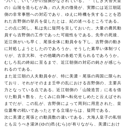
ついて、いくつかの指摘がなされている。「（亡き天智天皇
の）山陵を造らむが為」の人夫の徴発が、実際には近江朝廷
側の非常事態への対応であり、ゆえに時機を失することを恐
れた吉野側の挙兵を促したとは、紀の述べるところである。
この点に関し、私は先に疑問を呈しておいた。大量の農民動
員すら吉野側の工作であった可能性をである。先帝の死後、
近江側がいち早く、尾張全体に動員令を下し、吉野側の動き
に対処しようとしたのであろうか。そうした素早い体制づく
りが、古京大和、その他畿内の各処で見られるであろうか。
むしろ乱の終結に至るまで、近江朝側の対応の鈍さが感じら
れるのである。
また近江朝の人夫動員令が、特に美濃・尾張の両国に限られ
ており、それがそのまま壬申の乱における吉野側の、主要兵
力となっている点である。近江朝側の「山陵造営」に名を借
りた動員々数を、たくみに自陣へ転化せしめたと云えばそれ
までだが、この乱が、吉野側によって周到に用意された、皇
位纂奪の戦いであったとする立場からは、疑問である。
次に美濃と尾張との動員数の違いである。大海人皇子の私領
とも云うべき湯沐(ゆの)邑(むら)が有りながら、美濃におけ