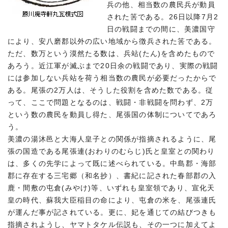
兵の他、相当数の農民兵が動員
された筈である。26日以降7月2
日の戦闘までの間に、美濃国守
により、安八磨郡以外の広い地域から徴兵された筈である。
ただ、数万という漠然たる数は、兵站(たん)を含めたもので
あろう。近江軍が滅ぶまで20日余の戦闘であり、実際の戦闘
には参加しない兵站を荷う相当数の農民が必要だったからで
ある。尾張の2万人は、そうした役割を含めた数である。従
って、ここで問題となるのは、戦闘・非戦闘を問わず、2万
という数の農民を動員し得た、尾張国の体制についてであろ
う。
美濃の湯沐邑と大海人皇子との関係が指摘されるように、尾
張の国造である尾張連(おわりのむらじ)氏と皇室との関わり
は、多くの先学によって既に述べられている。中島郡・海部
郡に存在する三宅郷（和名抄）、書紀に記された春部郡の入
鹿・間敷の屯倉(みやけ)等、いずれも皇室領であり、宣化天
皇の時代、蘇我大臣稲目の命により、屯倉の米を、尾張連氏
が運んだ事が記されている。更に、妃を通じての結びつきも
指摘されようし、ヤマトタケル伝説も、その一つに加えてよ