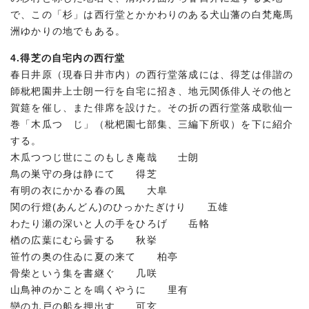
で、この「杉」は西行堂とかかわりのある犬山藩の白梵庵馬
洲ゆかりの地でもある。
4.得芝の自宅内の西行堂
春日井原（現春日井市内）の西行堂落成には、得芝は俳諧の
師枇杷園井上士朗一行を自宅に招き、地元関係俳人その他と
賀筵を催し、また俳席を設けた。その折の西行堂落成歌仙一
巻「木瓜つゝじ」（枇杷園七部集、三編下所収）を下に紹介
する。
木瓜つつじ世にこのもしき庵哉 士朗
鳥の巣守の身は静にて 得芝
有明の衣にかかる春の風 大阜
関の行燈(あんどん)のひっかたぎけり 五雄
わたり瀬の深いと人の手をひろげ 岳輅
楢の広葉にむら曇する 秋挙
笹竹の奥の住ゐに夏の来て 柏亭
骨柴という集を書継ぐ 几咲
山鳥神のかことを鳴くやうに 里有
戀の九戸の船を押出す 可玄