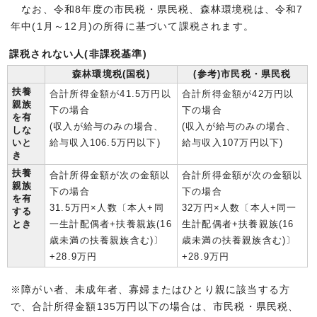
なお、令和8年度の市民税・県民税、森林環境税は、令和7
年中(1月～12月)の所得に基づいて課税されます。
課税されない人(非課税基準)
森林環境税(国税)
(参考)市民税・県民税
扶養
合計所得金額が41.5万円以
合計所得金額が42万円以
親族
下の場合
下の場合
を有
(収入が給与のみの場合、
(収入が給与のみの場合、
しな
いと
給与収入106.5万円以下)
給与収入107万円以下)
き
扶養
合計所得金額が次の金額以
合計所得金額が次の金額以
親族
下の場合
下の場合
を有
31.5万円×人数〔本人+同
32万円×人数〔本人+同一
する
とき
一生計配偶者+扶養親族(16
生計配偶者+扶養親族(16
歳未満の扶養親族含む)〕
歳未満の扶養親族含む)〕
+28.9万円
+28.9万円
※障がい者、未成年者、寡婦またはひとり親に該当する方
で、合計所得金額135万円以下の場合は、市民税・県民税、