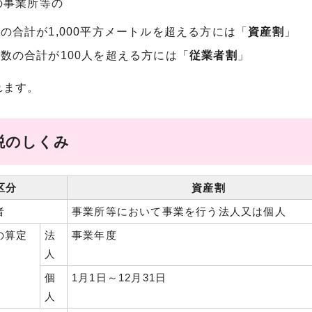
の事業所等の
の合計が1,000平方メートルを超える方には「
資産割
」
数の合計が100人を超える方には「
従業者割
」
れます。
税のしくみ
区分
資産割
者
事業所等において事業を行う法人又は個人
の算定
法
事業年度
人
個
1月1日～12月31日
人