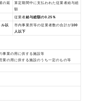
屋の延
算定期間中に支払われた従業者給与総
額
従業者
給与総額の0.25％
トル以
市内事業所等の従業者数の合計が
100
人以下
の事業の用に供する施設等
営業の用に供する施設のうち一定のもの等