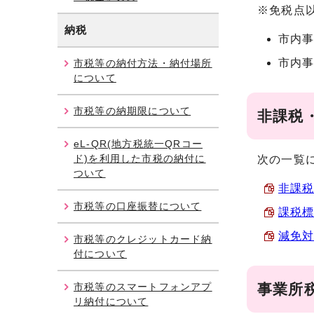
※免税点
納税
市内事
市内事
市税等の納付方法・納付場所
について
市税等の納期限について
非課税
eL-QR(地方税統一QRコー
ド)を利用した市税の納付に
次の一覧
ついて
非課税
市税等の口座振替について
課税標
減免対
市税等のクレジットカード納
付について
市税等のスマートフォンアプ
事業所
リ納付について