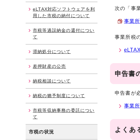
次の「事
eLTAX対応ソフトウェアを利
用した市税の納付について
事業所
市税等過誤納金の還付につい
て
事業所税
eLT
滞納処分について
差押財産の公売
申告書
納税相談について
申告書が
納税の猶予制度について
事業
市税等収納事務の委託につい
て
よくあ
市税の状況