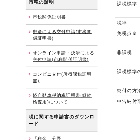
市税の証明
課税標準
市税関係証明書
税率
郵送による交付申請(市税関
免税点※
係証明書)
非課税
オンライン申請・決済による
交付申請(市税関係証明書)
課税標準
コンビニ交付(所得課税証明
書)
納付の方
軽自動車税納税証明書(継続
申告納付
検査用)について
税に関する申請書のダウンロ
ード
「税金」分野