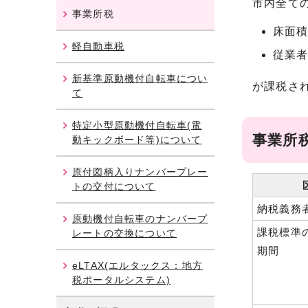
市内全て
事業所税
床面積
軽自動車税
従業者
新基準原動機付自転車につい
が課税さ
て
特定小型原動機付自転車(電
事業所
動キックボード等)について
原付図柄入りナンバープレー
トの交付について
納税義務
原動機付自転車のナンバープ
課税標準
レートの交換について
期間
eLTAX(エルタックス：地方
税ポータルシステム)