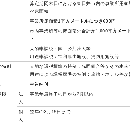
算定期間末日における春日井市内の事業所用家
べ床面積
事業所床面積
1平方メートルにつき600円
市内事業所等の床面積の合計が
1,000平方メー
下
人的非課税：国、公共法人等
用途非課税：福利厚生施設、消防用施設等
の特例
人的な課税標準の特例：協同組合等がその本来
用途による課税標準の特例：旅館・ホテル等が
法
申告納付
期限
法
事業年度終了の日から2月以内
人
個
翌年の3月15日まで
人