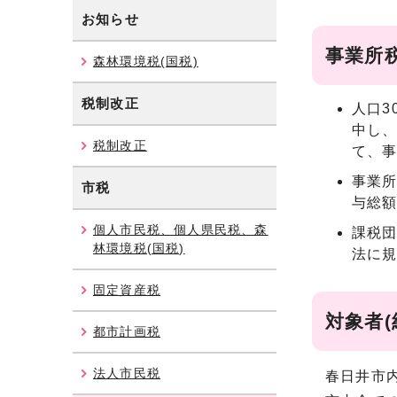
お知らせ
事業所
森林環境税(国税)
税制改正
人口3
中し
税制改正
て、
事業所
市税
与総額
個人市民税、個人県民税、森
課税団
林環境税(国税)
法に規
固定資産税
対象者
都市計画税
法人市民税
春日井市