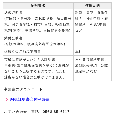
証明書名
使用目的
納税証明書
融資、登記、身元保
(市民税・県民税・森林環境税、法人市民
証人、帰化申請・在
税、固定資産税・都市計画税、軽自動車
留資格・VISA申請
税(種別割)、事業所税、国民健康保険税)
など
納付証明書
(介護保険料、後期高齢者医療保険料)
継続検査用納税証明書
車検
市税に滞納がないことの証明書
入札参加資格申請、
※市税(国民健康保険税を除く)に滞納が
酒類販売申請、公益
ないことを証明するものです。ただし、
認定申請など
課税がない場合は証明ができません。
申請書のダウンロード
納税証明書交付申請書
お問い合わせ 電話：0568-85-6117