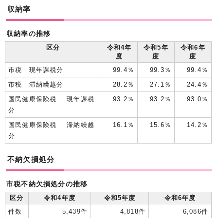
収納率
収納率の推移
区分
令和4年
令和5年
令和6年
度
度
度
市税 現年課税分
99.4％
99.3％
99.4％
市税 滞納繰越分
28.2％
27.1％
24.4％
国民健康保険税 現年課税
93.2％
93.2％
93.0％
分
国民健康保険税 滞納繰越
16.1％
15.6％
14.2％
分
不納欠損処分
市税不納欠損処分の推移
区分
令和4年度
令和5年度
令和6年度
件数
5,439件
4,818件
6,086件