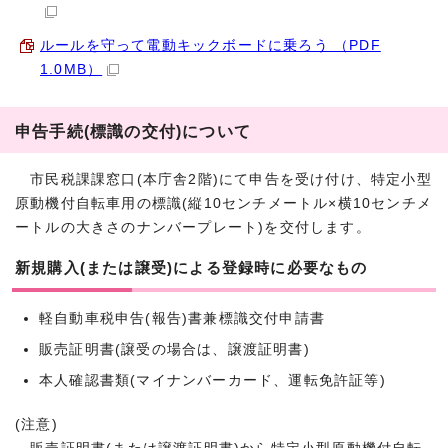
ルールを守って電動キックボードに乗ろう （PDF
1.0MB）
申告手続(標識の交付)について
市民税課課窓口(本庁舎2階)にて申告を受け付け、特定小型
原動機付自転車用の標識(縦10センチメートル×横10センチメ
ートルの大きさのナンバープレート)を交付します。
新規購入(または譲受)による登録時に必要なもの
軽自動車税申告(報告)書兼標識交付申請書
販売証明書(譲受の場合は、譲渡証明書)
本人確認書類(マイナンバーカード、運転免許証等)
(注意)