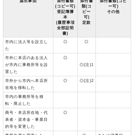
届出事由
添付書類
添付書
添付書類(コピ
(コピー可)
類(コ
ー可)
登記簿謄
ピー
その他
本
可)
(履歴事項
定款
全部証明
書)
市内に法人等を設立し
◎
◎
た
市外に本店のある法人
◎
が市内に事務所等を設
◎(注)1
置した
市外から市内へ本店所
◎
◎(注)2
在地を移転した
市内の事務所等を移
転・廃止した
商号・本店所在地・代
◎
表者・資本金・事業目
的等を変更した