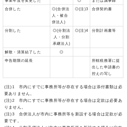
事業年度を変更した
◎
または議事録
合併した
◎(合併法
◎(注)3
合併契約書
人・被合
併法人)
分割した
◎(分割法
◎(注)4
分割計画書等
人・分割
承継法人)
解散・清算結了した
◎
申告期限の延長
所轄税務署に提
出した申請書の
控えの写し
(注)1 市内にすでに事務所等が存在する場合は添付書類は必
要ありません。
(注)2 市内にすでに事務所等が存在する場合は定款は必要あ
りません。
(注)3 合併法人が市内に事務所等を新設する場合は定款が必
要です。