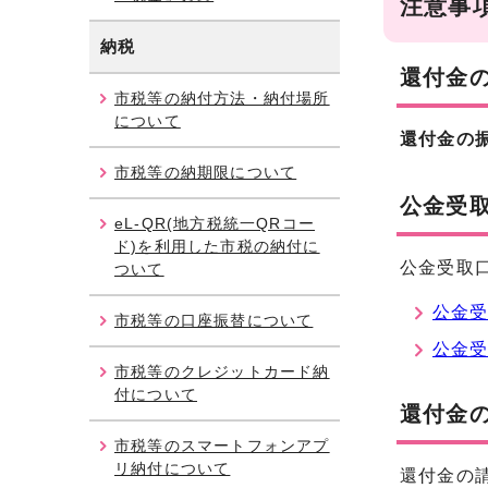
注意事
納税
還付金
市税等の納付方法・納付場所
について
還付金の
市税等の納期限について
公金受
eL-QR(地方税統一QRコー
ド)を利用した市税の納付に
公金受取
ついて
公金受
市税等の口座振替について
公金受
市税等のクレジットカード納
付について
還付金
市税等のスマートフォンアプ
リ納付について
還付金の