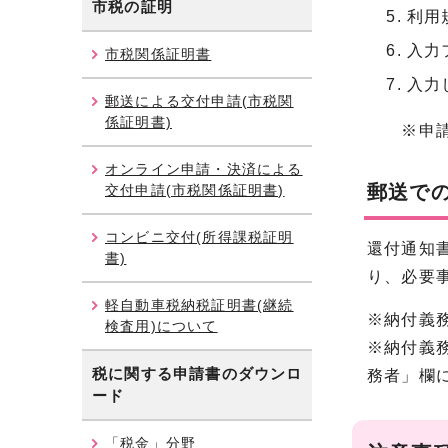
市税の証明
利用
入力
市税関係証明書
入力
郵送による交付申請(市税関
係証明書)
※申請内
オンライン申請・決済による
郵送で
交付申請(市税関係証明書)
コンビニ交付(所得課税証明
還付通知
書)
り、必要
軽自動車税納税証明書(継続
※納付義
検査用)について
※納付義
税に関する申請書のダウンロ
務者」欄
ード
「税金」分野