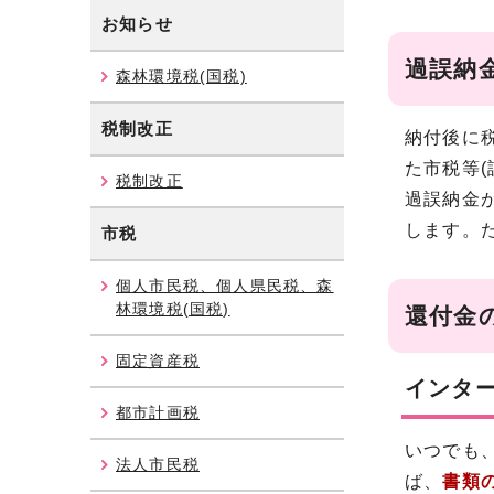
お知らせ
過誤納
森林環境税(国税)
税制改正
納付後に
た市税等(
税制改正
過誤納金
します。
市税
個人市民税、個人県民税、森
林環境税(国税)
還付金
固定資産税
インタ
都市計画税
いつでも
法人市民税
ば、
書類