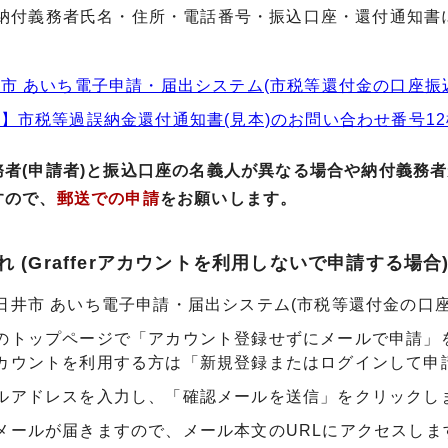
(納付義務者氏名・住所・電話番号・振込口座・還付通知書に
市 あいち電子申請・届出システム(市税等還付金の口座振
】市税等過誤納金還付通知書(見本)のお問い合わせ番号12桁の
務者(申請者)と振込口座の名義人が異なる場合や納付義務
すので、
郵送での申請
をお願いします。
 (Grafferアカウントを利用しないで申請する場合
日井市 あいち電子申請・届出システム(市税等還付金の口座
のトップページで「アカウント登録せずにメールで申請」
カウントを利用する方は「新規登録またはログインして申
ルアドレスを入力し、「確認メールを送信」をクリックし
メールが届きますので、メール本文のURLにアクセスしま