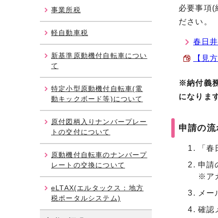
必要事項
事業所税
ださい。
軽自動車税
春日井
新基準原動機付自転車につい
【見方
て
※納付義
特定小型原動機付自転車(電
になりま
動キックボード等)について
原付図柄入りナンバープレー
申請の流れ
トの交付について
「春
原動機付自転車のナンバープ
申請
レートの交換について
※ア
eLTAX(エルタックス：地方
メー
税ポータルシステム)
確認