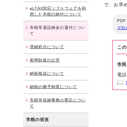
で、お早
eLTAX対応ソフトウェアを利
用した市税の納付について
PD
市税等過誤納金の還付につい
ズ社
て
滞納処分について
この
差押財産の公売
市民
納税相談について
電話
納税の猶予制度について
市税等収納事務の委託につい
て
市税の状況