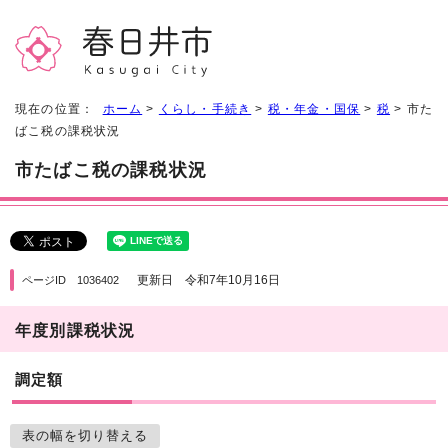
現在の位置：
ホーム
>
くらし・手続き
>
税・年金・国保
>
税
> 市た
ばこ税の課税状況
市たばこ税の課税状況
更新日 令和7年10月16日
ページID 1036402
年度別課税状況
調定額
表の幅を切り替える