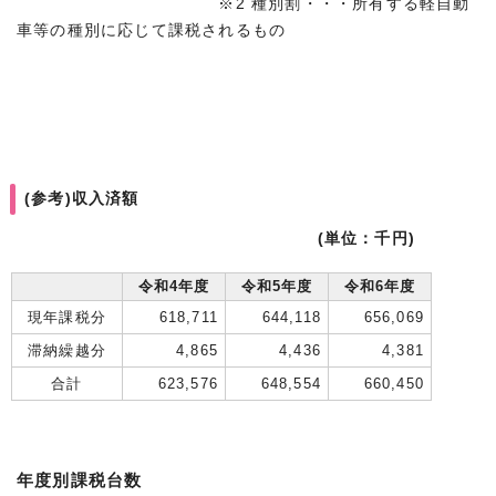
※2 種別割・・・所有する軽自動
車等の種別に応じて課税されるもの
(参考)収入済額
(単位：千円)
令和4年度
令和5年度
令和6年度
現年課税分
618,711
644,118
656,069
滞納繰越分
4,865
4,436
4,381
合計
623,576
648,554
660,450
年度別課税台数