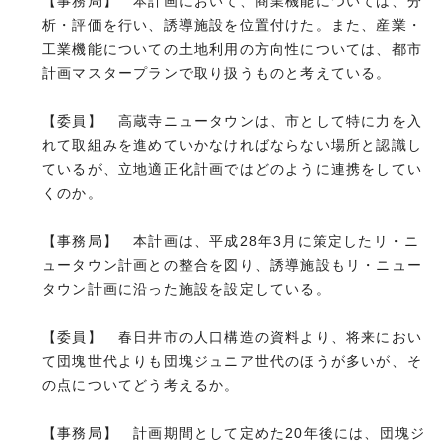
【事務局】 本計画において、商業機能については、分
析・評価を行い、誘導施設を位置付けた。また、産業・
工業機能についての土地利用の方向性については、都市
計画マスタープランで取り扱うものと考えている。
【委員】 高蔵寺ニュータウンは、市として特に力を入
れて取組みを進めていかなければならない場所と認識し
ているが、立地適正化計画ではどのように連携をしてい
くのか。
【事務局】 本計画は、平成28年3月に策定したリ・ニ
ュータウン計画との整合を図り、誘導施設もリ・ニュー
タウン計画に沿った施設を設定している。
【委員】 春日井市の人口構造の資料より、将来におい
て団塊世代よりも団塊ジュニア世代のほうが多いが、そ
の点についてどう考えるか。
【事務局】 計画期間として定めた20年後には、団塊ジ