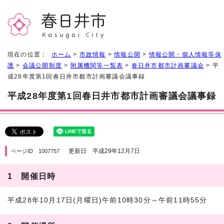
現在の位置：
ホーム
>
市政情報
>
情報公開
>
情報公開・個人情報等保
護
>
会議公開制度
>
附属機関等一覧表
>
春日井市都市計画審議会
> 平
成28年度第1回春日井市都市計画審議会議事録
平成28年度第1回春日井市都市計画審議会議事録
更新日 平成29年12月7日
ページID 1007757
1 開催日時
平成28年10月17日(月曜日)午前10時30分～午前11時55分