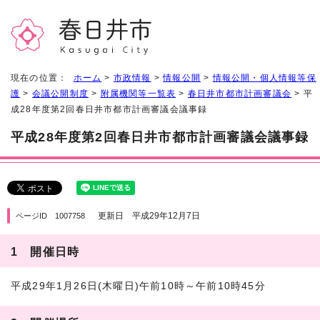
現在の位置：
ホーム
>
市政情報
>
情報公開
>
情報公開・個人情報等保
護
>
会議公開制度
>
附属機関等一覧表
>
春日井市都市計画審議会
> 平
成28年度第2回春日井市都市計画審議会議事録
平成28年度第2回春日井市都市計画審議会議事録
更新日 平成29年12月7日
ページID 1007758
1 開催日時
平成29年1月26日(木曜日)午前10時～午前10時45分