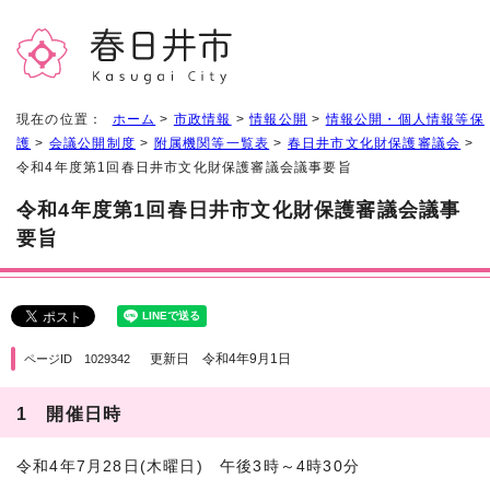
現在の位置：
ホーム
>
市政情報
>
情報公開
>
情報公開・個人情報等保
護
>
会議公開制度
>
附属機関等一覧表
>
春日井市文化財保護審議会
>
令和4年度第1回春日井市文化財保護審議会議事要旨
令和4年度第1回春日井市文化財保護審議会議事
要旨
更新日 令和4年9月1日
ページID 1029342
1 開催日時
令和4年7月28日(木曜日) 午後3時～4時30分