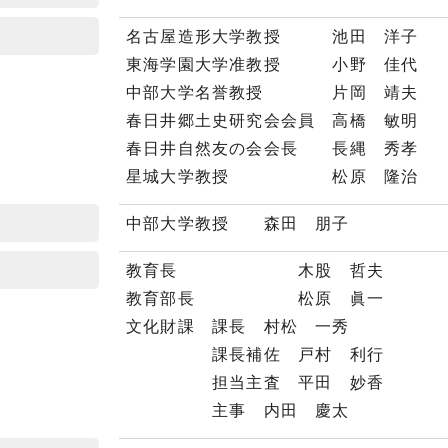
名古屋造形大学教授 池田 洋子
東海学園大学准教授 小野 佳代
中部大学名誉教授 片岡 靖夫
春日井郷土史研究会会員 高橋 敏明
春日井自然友の会会長 長縄 秀孝
星城大学教授 松原 隆治
中部大学教授 森田 朋子
教育長 木股 哲夫
教育部長 松原 眞一
文化財課 課長 村松 一秀
課長補佐 戸村 利行
担当主査 平田 妙香
主事 内田 慶太