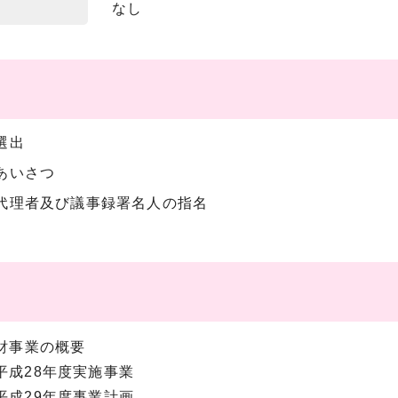
なし
選出
あいさつ
代理者及び議事録署名人の指名
化財事業の概要
28年度実施事業
29年度事業計画