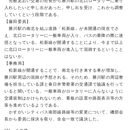
先般あおい交通の社長から勝川駅の北口ロータリーに乗り
入れしたいと申し出があった。申し出を受け、これから調整
していくという段階である。
【藤田委員】
勝川駅の南北を結ぶ道路「松新線」が未開通の現在でさ
え、北口ロータリーに一般車両が入り、バスの乗降の際に迷
惑となっている。松新線が開通することにより、今まで以上
に北口ロータリーに一般車両が進入して混雑するということ
はないか。
【事務局】
松新線が開通することで、南北を行き来する車が増加し、
勝川駅周辺の混雑が予想される。そのため、勝川駅の周辺整
備を担当している課と春日井警察署の交通課で協議を行って
いると聞いている。一般車両がロータリーに入らないように
交通規制はかけられないため、看板の設置や路面表示等の方
策を進めているようである。
かすがいシティバス南部線路線等の変更について、磯部会
長から委員に採決を取り、全会一致で議決した。