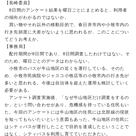
【長崎委員】
8日間のアンケート結果を曜日ごとにまとめると、利用者
の傾向がわかるのではないか。
買い物やそれ以外の移動目的で、春日井市内や小牧市内の
行き先頻度に大差がないように思われるが、このことについ
てどうお考えか。
【事務局】
配付期間が8日間であり、8日間調査したわけではない。そ
のため、曜日ごとのデータはわからない。
小牧市のバスが牛山地区の近くを運行している。そのた
め、小牧市民病院やジャスコ小牧店等の小牧市内の行き先が
多いと思われる。今後は自治体を超えた運用も検討していく
必要がある。
アンケート調査実施後、「なぜ牛山地区だけ調査をするの
か」という問い合わせがあり、危機感を持っている住民もい
た。今回のアンケートには牛山地区の住民には北部線の現状
を知ってもらいたいという意図もあった。牛山地区の住民に
はシティバスが運行したことで目的を達成したということで
はなく、シティバスを利用し育てていただきたい。