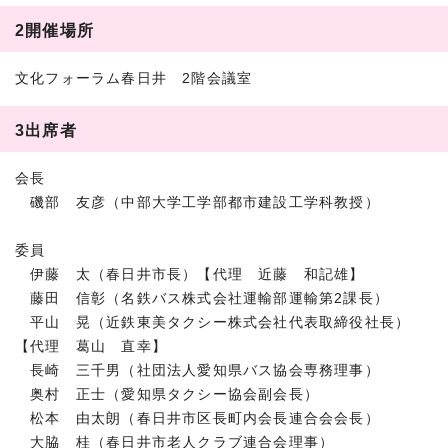
2開催場所
文化フォーラム春日井 2階会議室
3出席者
会長
磯部 友彦（中部大学工学部都市建設工学科教授）
委員
伊藤 太（春日井市長）【代理 近藤 和記雄】
藤田 信彰（名鉄バス株式会社運輸部運輸第2課長）
平山 晃（近鉄東美タクシー株式会社代表取締役社長）
【代理 葛山 直幸】
長崎 三千男（社団法人愛知県バス協会専務理事）
奥村 正士（愛知県タクシー協会副会長）
松本 由太朗（春日井市区長町内会長連合会会長）
大脇 桂（春日井市老人クラブ連合会理事）