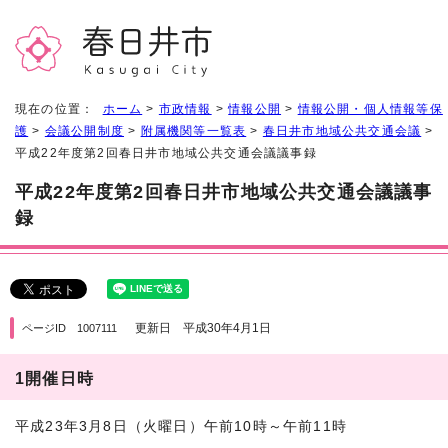
現在の位置：
ホーム
>
市政情報
>
情報公開
>
情報公開・個人情報等保
護
>
会議公開制度
>
附属機関等一覧表
>
春日井市地域公共交通会議
>
平成22年度第2回春日井市地域公共交通会議議事録
平成22年度第2回春日井市地域公共交通会議議事
録
更新日 平成30年4月1日
ページID 1007111
1開催日時
平成23年3月8日（火曜日）午前10時～午前11時