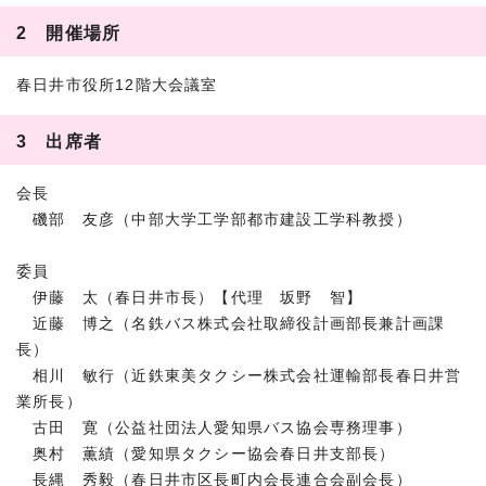
2 開催場所
春日井市役所12階大会議室
3 出席者
会長
磯部 友彦（中部大学工学部都市建設工学科教授）
委員
伊藤 太（春日井市長）【代理 坂野 智】
近藤 博之（名鉄バス株式会社取締役計画部長兼計画課
長）
相川 敏行（近鉄東美タクシー株式会社運輸部長春日井営
業所長）
古田 寛（公益社団法人愛知県バス協会専務理事）
奥村 薫績（愛知県タクシー協会春日井支部長）
長縄 秀毅（春日井市区長町内会長連合会副会長）