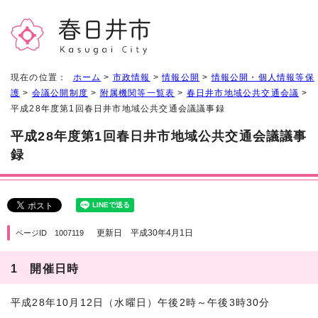
現在の位置：
ホーム
>
市政情報
>
情報公開
>
情報公開・個人情報等保
護
>
会議公開制度
>
附属機関等一覧表
>
春日井市地域公共交通会議
>
平成28年度第1回春日井市地域公共交通会議議事録
平成28年度第1回春日井市地域公共交通会議議事
録
更新日 平成30年4月1日
ページID 1007119
1 開催日時
平成28年10月12日（水曜日）午後2時～午後3時30分