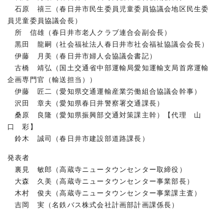
石原 禧三（春日井市民生委員児童委員協議会地区民生委
員児童委員協議会長）
所 信雄（春日井市老人クラブ連合会副会長）
黒田 龍嗣（社会福祉法人春日井市社会福祉協議会会長）
伊藤 月美（春日井市婦人会協議会書記）
古橋 靖弘（国土交通省中部運輸局愛知運輸支局首席運輸
企画専門官（輸送担当））
伊藤 匠二（愛知県交通運輸産業労働組合協議会幹事）
沢田 章夫（愛知県春日井警察署交通課長）
桑原 良隆（愛知県振興部交通対策課主幹）【代理 山
口 彩】
鈴木 誠司（春日井市建設部道路課長）
発表者
裏見 敏郎（高蔵寺ニュータウンセンター取締役）
大森 久美（高蔵寺ニュータウンセンター事業部長）
木村 俊夫（高蔵寺ニュータウンセンター事業課主査）
吉岡 実（名鉄バス株式会社計画部計画課係長）