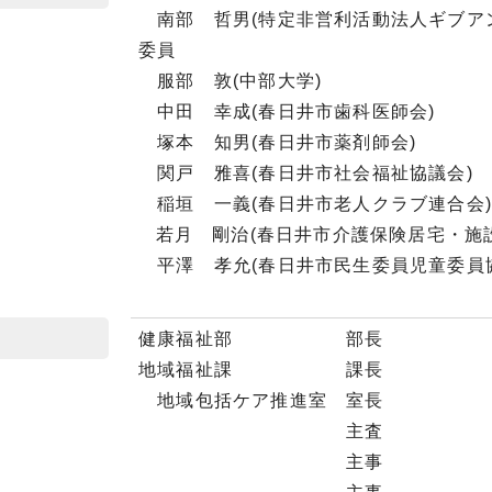
南部 哲男(特定非営利活動法人ギブア
委員
服部 敦(中部大学)
中田 幸成(春日井市歯科医師会)
塚本 知男(春日井市薬剤師会)
関戸 雅喜(春日井市社会福祉協議会)
稲垣 一義(春日井市老人クラブ連合会
若月 剛治(春日井市介護保険居宅・施
平澤 孝允(春日井市民生委員児童委員
健康福祉部 部長
地域福祉課 課長
地域包括ケア推進室 室
主査 梶
主事 河