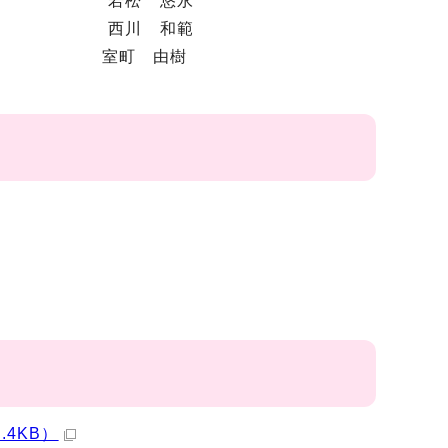
松 悠永
補佐 西川 和範
ー 室町 由樹
4KB）