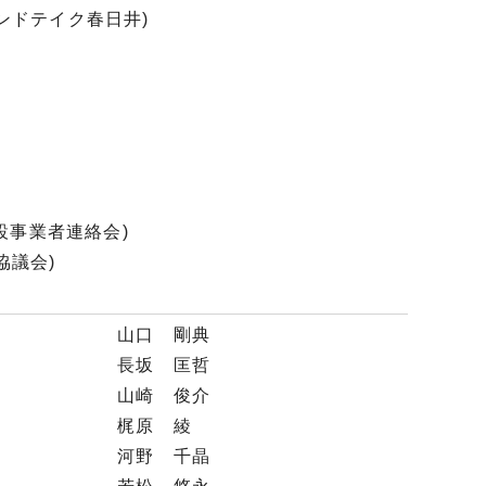
ンドテイク春日井)
)
設事業者連絡会)
協議会)
 山口 剛典
 長坂 匡哲
長 山崎 俊介
原 綾
野 千晶