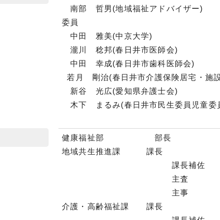
南部 哲男(地域福祉アドバイザー)
委員
中田 雅美(中京大学)
瀧川 稔邦(春日井市医師会)
中田 幸成(春日井市歯科医師会)
若月 剛治(春日井市介護保険居宅・施設
新谷 光広(愛知県弁護士会)
木下 まるみ(春日井市民生委員児童委
健康福祉部 部長
地域共生推進課 課長
課長補佐 上
主査 堀
主事 宇佐
介護・高齢福祉課 課