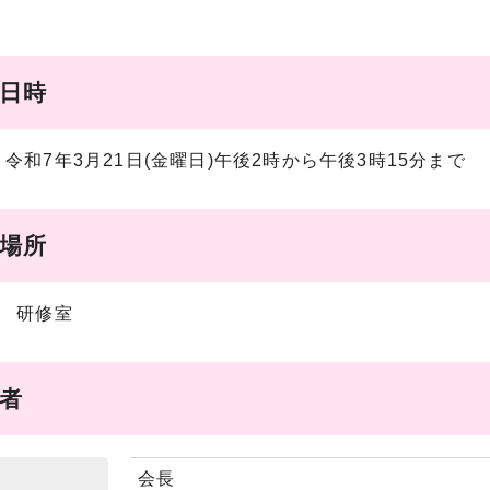
催日時
令和7年3月21日(金曜日)午後2時から午後3時15分まで
催場所
階 研修室
席者
会長