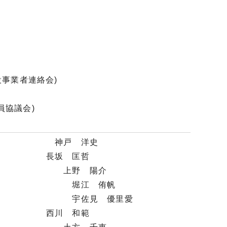
事業者連絡会)
員協議会)
 神戸 洋史
 長坂 匡哲
野 陽介
江 侑帆
見 優里愛
長 西川 和範