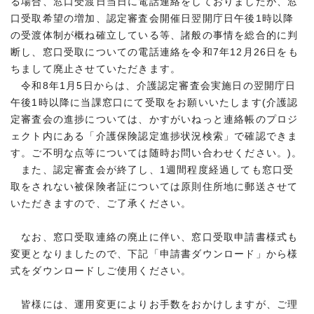
る場合、窓口受渡日当日に電話連絡をしておりましたが、窓
口受取希望の増加、認定審査会開催日翌開庁日午後1時以降
の受渡体制が概ね確立している等、諸般の事情を総合的に判
断し、窓口受取についての電話連絡を令和7年12月26日をも
ちまして廃止させていただきます。
令和8年1月5日からは、介護認定審査会実施日の翌開庁日
午後1時以降に当課窓口にて受取をお願いいたします(介護認
定審査会の進捗については、かすがいねっと連絡帳のプロジ
ェクト内にある「介護保険認定進捗状況検索」で確認できま
す。ご不明な点等については随時お問い合わせください。)。
また、認定審査会が終了し、1週間程度経過しても窓口受
取をされない被保険者証については原則住所地に郵送させて
いただきますので、ご了承ください。
なお、窓口受取連絡の廃止に伴い、窓口受取申請書様式も
変更となりましたので、下記「申請書ダウンロード」から様
式をダウンロードしご使用ください。
皆様には、運用変更によりお手数をおかけしますが、ご理