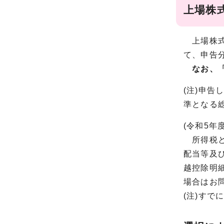
上場株
上場株式
て、申告
なお、
(注)申
準となる
(令和5年
所得税と
配当等及
越控除明
場合はお
(注)す