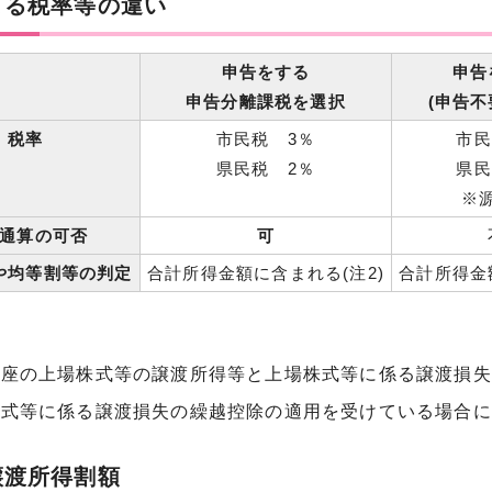
よる税率等の違い
申告をする
申告
申告分離課税を選択
(申告不
税率
市民税 3％
市民
県民税 2％
県民
※
通算の可否
可
や均等割等の判定
合計所得金額に含まれる(注2)
合計所得金
口座の上場株式等の譲渡所得等と上場株式等に係る譲渡損失
株式等に係る譲渡損失の繰越控除の適用を受けている場合に
譲渡所得割額