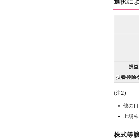
選択に
損益
扶養控除
(注2)
他の
上場
株式等