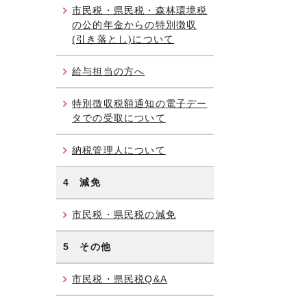
市民税・県民税・森林環境税
の公的年金からの特別徴収
(引き落とし)について
給与担当の方へ
特別徴収税額通知の電子デー
タでの受取について
納税管理人について
4 減免
市民税・県民税の減免
5 その他
市民税・県民税Q&A