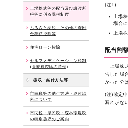
(注1)
上場株式等の配当及び譲渡所
得等に係る課税制度
上場
場合
ふるさと納税・その他の寄附
上場
金税額控除等
住宅ローン控除
配当割
セルフメディケーション税制
上場株式
(医療費控除の特例)
告した場
3 徴収・納付方法等
かった分
市民税等の納付方法・納付場
(注)確
所について
漏れがな
市民税・県民税・森林環境税
の特別徴収のご案内