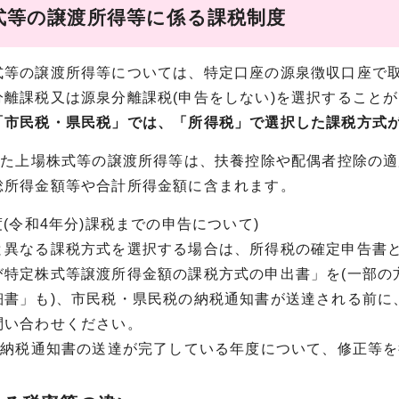
式等の譲渡所得等に係る課税制度
等の譲渡所得等については、特定口座の源泉徴収口座で取
分離課税又は源泉分離課税(申告をしない)を選択すること
「市民税・県民税」では、「所得税」で選択した課税方式
告した上場株式等の譲渡所得等は、扶養控除や配偶者控除の
総所得金額等や合計所得金額に含まれます。
度(令和4年分)課税までの申告について)
異なる課税方式を選択する場合は、所得税の確定申告書と
び特定株式等譲渡所得金額の課税方式の申出書」を(一部の
細書」も)、市民税・県民税の納税通知書が送達される前に
問い合わせください。
でに納税通知書の送達が完了している年度について、修正等