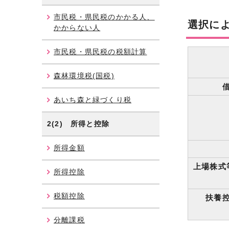
市民税・県民税のかかる人、
選択に
かからない人
市民税・県民税の税額計算
森林環境税(国税)
あいち森と緑づくり税
2(2) 所得と控除
所得金額
上場株式
所得控除
税額控除
扶養
分離課税