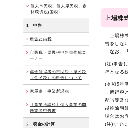
個人市民税、個人県民税、森
林環境税(国税)
上場株
1 申告
上場株式
申告と納税
告をしな
なお、
市民税・県民税申告書作成コ
ーナー
(注)申
年金所得者の市民税・県民税
準となる
（住民税）の申告について
(令和5年
家屋敷・事業所課税
所得税と
配当等及
【事業所課税】個人事業の開
越控除明
廃業等申告書
場合はお
2 税金の計算
(注)す