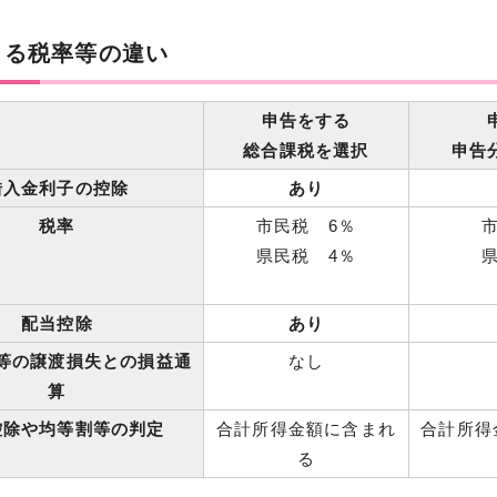
よる税率等の違い
申告をする
総合課税を選択
申告
借入金利子の控除
あり
税率
市民税 6％
県民税 4％
配当控除
あり
等の譲渡損失との損益通
なし
算
控除や均等割等の判定
合計所得金額に含まれ
合計所得
る