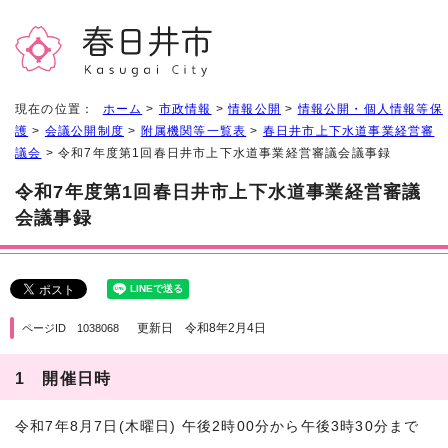
現在の位置：
ホーム
>
市政情報
>
情報公開
>
情報公開・個人情報等保
護
>
会議公開制度
>
附属機関等一覧表
>
春日井市上下水道事業経営審
議会
> 令和7年度第1回春日井市上下水道事業経営審議会議事録
令和7年度第1回春日井市上下水道事業経営審議
会議事録
更新日 令和8年2月4日
ページID 1038068
1 開催日時
令和7年8月7日(木曜日) 午後2時00分から午後3時30分まで