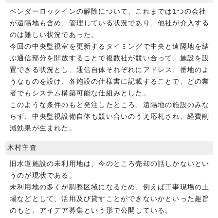
ベンダーロックインの解除について、これまでは1つの会社
が遠隔地も含め、管理している状況であり、他社が介入する
のは難しい状況であった。
今回の中央監視室を更新するタイミングで中央と遠隔地を結
ぶ通信部分を開放することで複数社が競い合って、施設を設
置できる状況とし、通信自体それぞれにアドレス、番地のよ
うなものを設け、各施設の仕様書に記載することで、どの業
者でもシステム構築可能な仕組みとした。
このような条件のもと発注したところ、遠隔地の施設のみな
らず、中央監視設備自体も競い合いのうえ応札され、経費削
減効果が生まれた。
木村主査
旧水道施設の未利用地は、今のところ売却の話しかないとい
うのが現状である。
未利用地の多くが調整区域になるため、例えば工事現場の土
場などとして、活用及び貸すことができないかといった趣旨
のもと、アイデア募集という形で公開している。