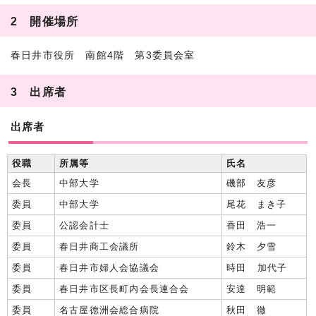
2 開催場所
春日井市役所 南館4階 第3委員会室
3 出席者
出席者
役職
所属等
氏名
会長
中部大学
磯部 友彦
委員
中部大学
尾花 まき子
委員
公認会計士
香田 浩一
委員
春日井商工会議所
鈴木 夕雪
委員
春日井市婦人会協議会
時田 加代子
委員
春日井市区長町内会長連合会
安達 明範
委員
名古屋徳洲会総合病院
秋田 徹