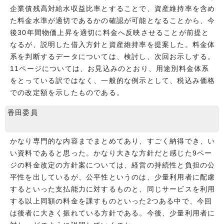
企業債残高対給水収益比率とすることで、資産維持率を含め
た料金水準が適切であるかの確認が可能となることから、今
後30年間物価上昇を適切に料金へ反映させることが前提と
なるが、説明した借入方針と資産維持率を提案した。料金体
系を判断するデータについては、検討し、次回お示しする。
11ページについては、お見込みのとおり、用途別料金体系
をとっている訳ではなく、一般的な例示として、税込み価格
での改定額を示したものである。
香田委員
かなり専門的な内容までまとめてあり、すごく納得でき、い
い資料であると思った。かなり大きな方針だと感じた9ペー
ジの料金改定の方針案については、経営の持続性と負担の公
平性を出しているが、公平性というのは、少量利用者に配慮
するといった支払能力に対するものと、同じサービスを利用
する以上同額の料金を課すものといった2つある中で、今回
は後者に大きく振れている方針である。今後、少量利用者に