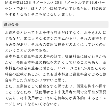
給水戸数は13ミリメートルと20ミリメートルで約98.6パー
セントであり、ほとんど小口径で占めているため、料金改定
をするとなるとそこを変えないと難しい。
磯部会長
水道料金といっても水を使う料金だけでなく、水をきれいに
するなど、常に大きな水道システムがあり、それの維持をす
る必要があり、それらの費用負担をどのようにしていくのか
ということが大事である。
基本料金と従量料金の比率の話で、従量料金に目が行きがち
だが、今回基本料金の負担を大きくしていることもあり、基
本料金の改定も重要と感じる。11ページにも1か月あたりの
料金の記載があるが、これも基本料金と従量料金が占める割
合を示した方がわかりやすいと思う。
また、企業債として借金をする訳であり、償還を将来へ回す
ことになるため、現使用者と未来使用者の間で公平性が重要
であり、将来使用者というのを何年先か具体的にするとイメ
ージしやすくなるのではないか。