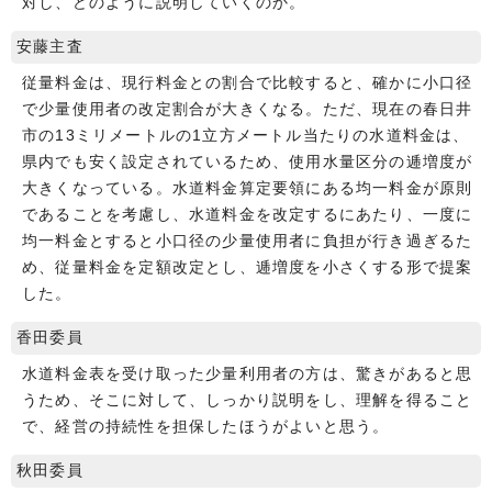
対し、どのように説明していくのか。
安藤主査
従量料金は、現行料金との割合で比較すると、確かに小口径
で少量使用者の改定割合が大きくなる。ただ、現在の春日井
市の13ミリメートルの1立方メートル当たりの水道料金は、
県内でも安く設定されているため、使用水量区分の逓増度が
大きくなっている。水道料金算定要領にある均一料金が原則
であることを考慮し、水道料金を改定するにあたり、一度に
均一料金とすると小口径の少量使用者に負担が行き過ぎるた
め、従量料金を定額改定とし、逓増度を小さくする形で提案
した。
香田委員
水道料金表を受け取った少量利用者の方は、驚きがあると思
うため、そこに対して、しっかり説明をし、理解を得ること
で、経営の持続性を担保したほうがよいと思う。
秋田委員