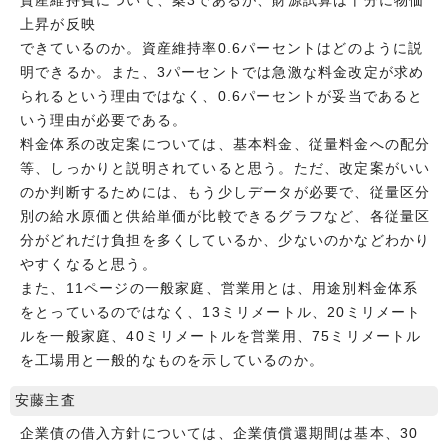
資産維持費について、案3であるが、財源試算は十分に物価
上昇が反映
できているのか。資産維持率0.6パーセントはどのように説
明できるか。また、3パーセントでは急激な料金改定が求め
られるという理由ではなく、0.6パーセントが妥当であると
いう理由が必要である。
料金体系の改定案については、基本料金、従量料金への配分
等、しっかりと説明されていると思う。ただ、改定案がいい
のか判断するためには、もう少しデータが必要で、従量区分
別の給水原価と供給単価が比較できるグラフなど、各従量区
分がどれだけ負担を多くしているか、少ないのかなどわかり
やすくなると思う。
また、11ページの一般家庭、営業用とは、用途別料金体系
をとっているのではなく、13ミリメートル、20ミリメート
ルを一般家庭、40ミリメートルを営業用、75ミリメートル
を工場用と一般的なものを示しているのか。
安藤主査
企業債の借入方針については、企業債償還期間は基本、30