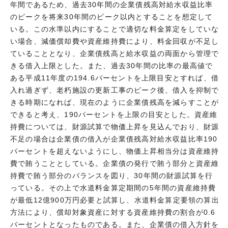
年間であるため、過去30年間の企業債残高対給水収益比率
のピークを将来30年間のピーク以内とすることを想定して
いる。この水準以内にすることで適切な料金算定をしていな
い場合、減価償却費や資産維持費により、料金回収が不足し
ていることとなり、企業債残高と給水収益の両面から管理で
きる借入上限とした。また、過去30年間の比率の最高値で
ある平成11年度の194.6パーセントを上限目安とすれば、借
入れ過ぎず、老朽施設の更新工事のピーク後、借入を抑制で
きる時期になれば、現在のように企業債残高を減らすことが
できると考え、190パーセントを上限の目安とした。資産維
持費については、財源試算で物価上昇を見込んでおり、財源
不足の場合は企業債の借入が企業債残高対給水収益比率190
パーセントを超えないようにし、物価上昇相当分は資産維持
費で賄うこととしている。企業債の発行で賄う部分と資産維
持費で賄う部分のバランスを図り、30年間の財源試算を行
っている。その上で水道料金算定期間の5年間の資産維持費
が最低12億900万円必要と試算し、水道料金算定要領の算出
方法により、償却対象資産に対する資産維持費の割合が0.6
パーセントとなったものである。また、企業債の借入方針を