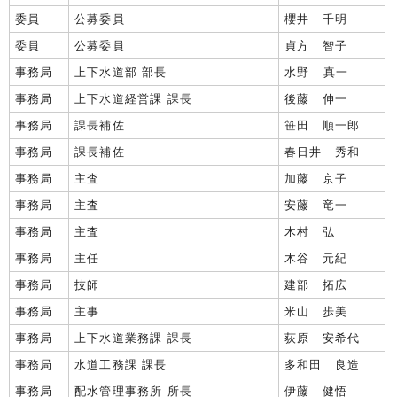
委員
公募委員
櫻井 千明
委員
公募委員
貞方 智子
事務局
上下水道部 部長
水野 真一
事務局
上下水道経営課 課長
後藤 伸一
事務局
課長補佐
笹田 順一郎
事務局
課長補佐
春日井 秀和
事務局
主査
加藤 京子
事務局
主査
安藤 竜一
事務局
主査
木村 弘
事務局
主任
木谷 元紀
事務局
技師
建部 拓広
事務局
主事
米山 歩美
事務局
上下水道業務課 課長
荻原 安希代
事務局
水道工務課 課長
多和田 良造
事務局
配水管理事務所 所長
伊藤 健悟