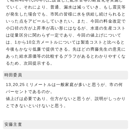
で昭和40年代50年代に設置した配水管等の耐震化を実施し
ていく。それにより、普通、漏水は減っていき、もし震災等
が発生した場合でも、市民の皆様に水を供給し続けられると
いった点をアピールしていきたい。また、今回の料金改定で
小口径の方が上昇率が高い形にはなるが、水道の生産コスト
は従量区分に関わらず一定であり、今回の値上げについて
は、1から10立方メートルについては製造コストと比べると
今後もかなり低廉で提供できる。先ほどの齊藤先生の意見に
あった給水原価等の比較するグラフがあるとわかりやすくな
るため、次回提示する。
時田委員
13,20,25ミリメートルは一般家庭が多いと思うが、市の何
パーセントであるのか。
値上げは必要であり、仕方がないと思うが、説明がしっかり
とできないといけないと思う。
安藤主査