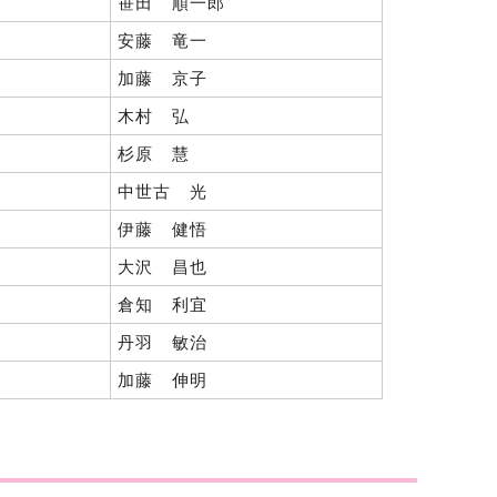
笹田 順一郎
安藤 竜一
加藤 京子
木村 弘
杉原 慧
中世古 光
伊藤 健悟
大沢 昌也
倉知 利宜
丹羽 敏治
加藤 伸明