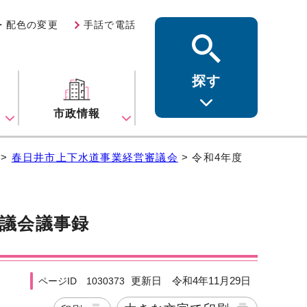
・配色の変更
手話で電話
探す
ス
市政情報
>
春日井市上下水道事業経営審議会
> 令和4年度
審議会議事録
更新日 令和4年11月29日
ページID 1030373