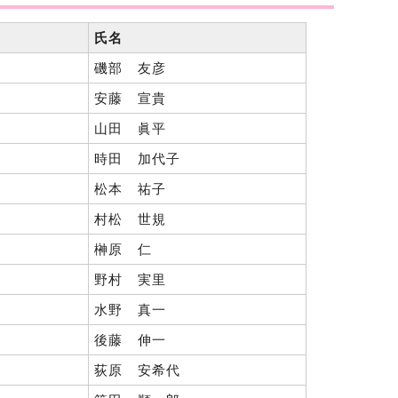
氏名
磯部 友彦
安藤 宣貴
山田 眞平
時田 加代子
松本 祐子
村松 世規
榊原 仁
野村 実里
水野 真一
後藤 伸一
荻原 安希代