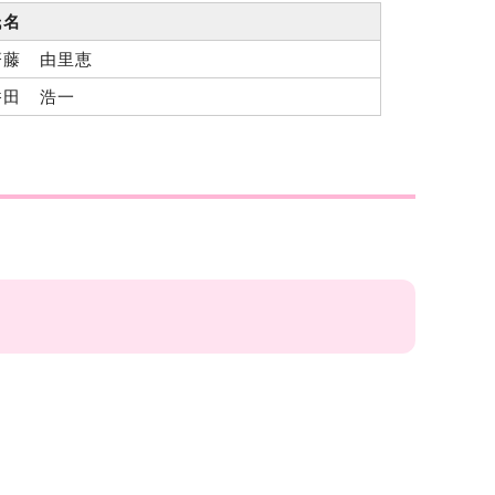
氏名
齊藤 由里恵
香田 浩一